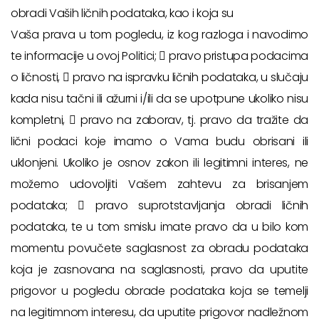
obradi Vaših ličnih podataka, kao i koja su
Vaša prava u tom pogledu, iz kog razloga i navodimo
te informacije u ovoj Politici;  pravo pristupa podacima
o ličnosti,  pravo na ispravku ličnih podataka, u slučaju
kada nisu tačni ili ažurni i/ili da se upotpune ukoliko nisu
kompletni,  pravo na zaborav, tj. pravo da tražite da
lični podaci koje imamo o Vama budu obrisani ili
uklonjeni. Ukoliko je osnov zakon ili legitimni interes, ne
možemo udovoljiti Vašem zahtevu za brisanjem
podataka;  pravo suprotstavljanja obradi ličnih
podataka, te u tom smislu imate pravo da u bilo kom
momentu povučete saglasnost za obradu podataka
koja je zasnovana na saglasnosti, pravo da uputite
prigovor u pogledu obrade podataka koja se temelji
na legitimnom interesu, da uputite prigovor nadležnom