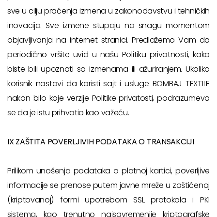
sve u cilju praćenja izmena u zakonodavstvu i tehničkih
inovacija. Sve izmene stupaju na snagu momentom
objavljivanja na internet stranici. Predlažemo Vam da
periodično vršite uvid u našu Politiku privatnosti, kako
biste bili upoznati sa izmenama ili ažuriranjem. Ukoliko
korisnik nastavi da koristi sajt i usluge BOMBAJ TEXTILE
nakon bilo koje verzije Politike privatosti, podrazumeva
se da je istu prihvatio kao važeću.
IX ZAŠTITA POVERLJIVIH PODATAKA O TRANSAKCIJI
Prilikom unošenja podataka o platnoj kartici, poverljive
informacije se prenose putem javne mreže u zaštićenoj
(kriptovanoj) formi upotrebom SSL protokola i PKI
sistema, kao trenutno najsavremenije kriptografske