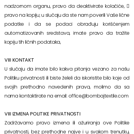
nadzornom organu, pravo da deaktivirate kolačiće, 
pravo na kopiju; u slučaju da ste nam poverili Vaše lične
podatke i da se podaci obrađuju korišćenjem
automatizovanih sredstava, imate pravo da tražite
kopiju tih ličnih podataka,
VIII KONTAKT
U slučaju da imate bilo kakva pitanja vezano za našu
Politiku privatnosti ili biste želeli da iskoristite bilo koje od
svojih prethodno navedenih prava, molimo da sa
nama kontaktirate na email: office@bombajtextile.com
VIII IZMENA POLITIKE PRIVATNOSTI
Zadržavamo pravo izmena ili ažuriranja ove Politike
privatnosti, bez prethodne najve i u svakom trenutku,