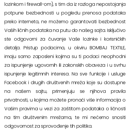
lozinkom i firewall-om), s tim da iz razloga nepostojanja
potpune bezbednosti u pogledu prenosa podataka
preko interneta, ne možemo garantovati bezbednost
Vaših ličnih podataka na putu do našeg sajta. Isključivo
ste odgovorni za čuvanje Vaše lozinke i korisničkih
detalja. Pristup podacima, u okviru BOMBAJ TEXTILE,
imaju samo zaposleni kojima su ti podaci neophodni
za ispunjenje ugovornih ili zakonskih obaveza i u svrhu
ispunjenje legitimnih interesa. Na sve funkcije i usluge
Facebook i drugih društvenih mreža koje su dostupne
na našem sajtu, primenjuju se njihova pravila
privatnosti, u kojima možete pronaći više informacija o
Vašim pravima u vezi za zaštitom podataka o ličnosti
na tim društvenim mrežama, te mi nećemo snositi
odgovornost za sprovođenje tih politika.