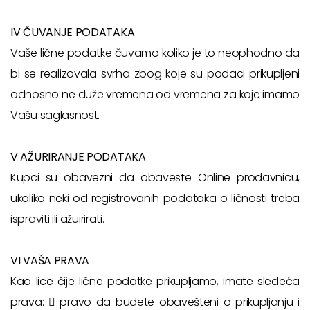
IV ČUVANJE PODATAKA
Vaše lične podatke čuvamo koliko je to neophodno da
bi se realizovala svrha zbog koje su podaci prikupljeni
odnosno ne duže vremena od vremena za koje imamo
Vašu saglasnost.
V AŽURIRANJE PODATAKA
Kupci su obavezni da obaveste Online prodavnicu,
ukoliko neki od registrovanih podataka o ličnosti treba
ispraviti ili ažuirirati.
VI VAŠA PRAVA
Kao lice čije lične podatke prikupljamo, imate sledeća
prava:  pravo da budete obavešteni o prikupljanju i