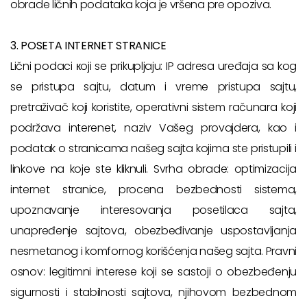
obrade ličnih podataka koja je vršena pre opoziva.
3. POSETA INTERNET STRANICE
Lični podaci кoji se prikupljaju: IP adresa uređaja sa kog
se pristupa sajtu, datum i vreme pristupa sajtu,
pretraživač koji koristite, operativni sistem računara koji
podržava interenet, naziv Vašeg provajdera, kao i
podatak o stranicama našeg sajta kojima ste pristupili i
linkove na koje ste kliknuli. Svrha obrade: optimizacija
internet stranice, procena bezbednosti sistema,
upoznavanje interesovanja posetilaca sajta,
unapređenje sajtova, obezbeđivanje uspostavljanja
nesmetanog i komfornog korišćenja našeg sajta. Pravni
osnov: legitimni interese koji se sastoji o obezbeđenju
sigurnosti i stabilnosti sajtova, njihovom bezbednom