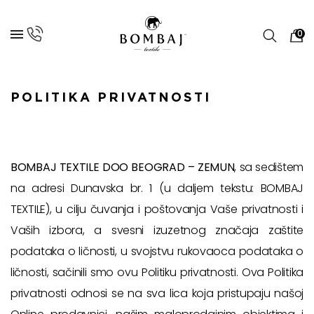
0
POLITIKA PRIVATNOSTI
BOMBAJ TEXTILE DOO BEOGRAD – ZEMUN
, sa sedištem
na adresi Dunavska br. 1 (u daljem tekstu: BOMBAJ
TEXTILE), u cilju čuvanja i poštovanja Vaše privatnosti i
Vaših izbora, a svesni izuzetnog značaja zaštite
podataka o ličnosti, u svojstvu rukovaoca podataka o
ličnosti, sačinili smo ovu Politiku privatnosti. Ova Politika
privatnosti odnosi se na sva lica koja pristupaju našoj