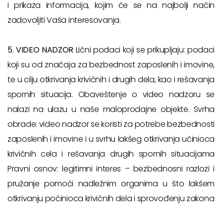
i prikaza informacija, kojim će se na najbolji način
zadovoljiti Vaša interesovanja.
5. VIDEO NADZOR
Lični podaci koji se prikupljaju: podaci
koji su od značaja za bezbednost zaposlenih i imovine,
te u cilju otkrivanja krivičnih i drugih dela, kao i rešavanja
spornih situacija. Obaveštenje o video nadzoru se
nalazi na ulazu u naše maloprodajne objekte. Svrha
obrade: video nadzor se koristi za potrebe bezbednosti
zaposlenih i imovine i u svrhu lakšeg otkrivanja učinioca
krivičnih cela i rešavanja drugih spornih situacijama
Pravni osnov: legitimni interes – bezbednosni razlozi i
pružanje pomoći nadležnim organima u što lakšem
otkrivanju počinioca krivičnih dela i sprovođenju zakona