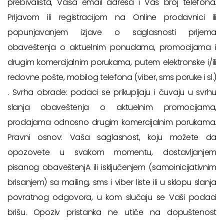
prebivališta, Vaša email adresa i Vaš broj telefona.
Prijavom ili registracijom na Online prodavnici ili
popunjavanjem izjave o saglasnosti prijema
obaveštenja o aktuelnim ponudama, promocijama i
drugim komercijalnim porukama, putem elektronske i/ili
redovne pošte, mobilog telefona (viber, sms poruke i sl.)
. Svrha obrade: podaci se prikupljaju i čuvaju u svrhu
slanja obaveštenja o aktuelnim promocijama,
prodajama odnosno drugim komercijalnim porukama.
Pravni osnov: Vaša saglasnost, koju možete da
opozovete u svakom momentu, dostavljanjem
pisanog obaveštenjA ili isključenjem (samoinicijativnim
brisanjem) sa mailing, sms i viber liste ili u sklopu slanja
povratnog odgovora, u kom slučaju se Vaši podaci
brišu. Opoziv pristanka ne utiče na dopuštenost