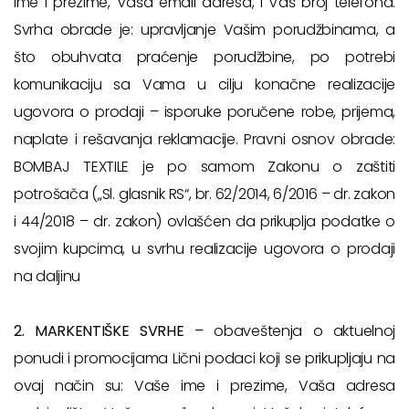
ime i prezime, Vaša email adresa, i Vaš broj telefona.
Svrha obrade je: upravljanje Vašim porudžbinama, a
što obuhvata praćenje porudžbine, po potrebi
komunikaciju sa Vama u cilju konačne realizacije
ugovora o prodaji – isporuke poručene robe, prijema,
naplate i rešavanja reklamacije. Pravni osnov obrade:
BOMBAJ TEXTILE je po samom Zakonu o zaštiti
potrošača („Sl. glasnik RS“, br. 62/2014, 6/2016 – dr. zakon
i 44/2018 – dr. zakon) ovlašćen da prikuplja podatke o
svojim kupcima, u svrhu realizacije ugovora o prodaji
na daljinu
2. MARKENTIŠKE SVRHE
– obaveštenja o aktuelnoj
ponudi i promocijama Lični podaci koji se prikupljaju na
ovaj način su: Vaše ime i prezime, Vaša adresa