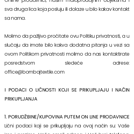
Online prodavnici, našim maloprodajnim objektima i
sva druga lica koja posluju ili dolaze u bilo kakav kontakt
sa nama.
Molimo da pažljivo pročitate ovu Politiku privatnosti, a u
slučaju da imate bilo kakva dodatna pitanja u vezi sa
ovom Politikom privatnosti molimo da nas kontaktirate
posredstvom sledeće adrese:
office@bombajtextile.com
I PODACI O LIČNOSTI KOJI SE PRIKUPLJAJU I NAČIN
PRIKUPLJANJA
1. PORUDŽBINE/KUPOVINA PUTEM ON LINE PRODAVNICE
Lični podaci koji se prikupljaju na ovaj način su: Vaše