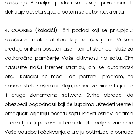
korišćenju. Prikupljeni podaci se čuvaju privremeno tj.
dok traje poseta sajtu, a potom se automtaski brišu.
4. COOKIES (kolačići)
Lični podaci koji se prikupljaju:
kolačici su male datoteke koje se čuvaju na Vašem
uređaju prilikom posete naše internet stranice i služe za
kratkoročno pamćenje Vaše aktivnosti na sajtu. Čim
napustite našu internet stranicu, oni se automatski
brišu. Kolačići ne mogu da pokrenu program, ne
nanose štetu vašem uređaju, ne sadrže viruse, trojance
ili druge zlonamerne softvere. Svrha obrade: da
obezbedi pogodnosti koji će kupcima uštedeti vreme i
omogućiti prijatniju posetu sajtu. Pravni osnov: legitimni
interes tj. naš poslovni interes da što bolje razumemo
Vaše potrebe i očekivanja, a u cilju optimizacije ponude