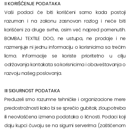
II KORIŠĆENJE PODATAKA
Vaši podaci će biti korišćeni samo kada postoji
razuman i na zakonu zasnovan razlog i neće biti
korišćeni za druge svrhe, osim već napred pomenutih.
BOMBAJ TEXTILE DOO, ne ustupa, ne prodaje i ne
razmenjuje ni jednu informaciju o korisnicima sa trećim
licma. Informacije se koriste prioritetno u cilju
održavanja kontakata sa korisnicima i obaveštavanja o
razvoju našeg poslovanja.
III SIGURNOST PODATAKA
Preduzeli smo razumne tehničke i organizacione mere
predostrožnosti kako bi se sprečio gubitak, zloupotreba
ili neovlašćena izmena podataka o ličnosti. Podaci koji
daju kupci čuvaju se na sigurni serverima (zaštićenom