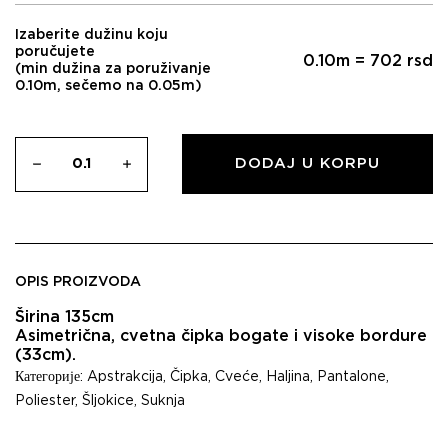
Izaberite dužinu koju
poručujete
0.10
m =
702
rsd
(min dužina za poruživanje
0.10m, sečemo na 0.05m)
DODAJ U KORPU
OPIS PROIZVODA
Širina 135cm
Asimetrična, cvetna čipka bogate i visoke bordure
(33cm).
Категорије:
Apstrakcija
,
Čipka
,
Cveće
,
Haljina
,
Pantalone
,
Poliester
,
Šljokice
,
Suknja