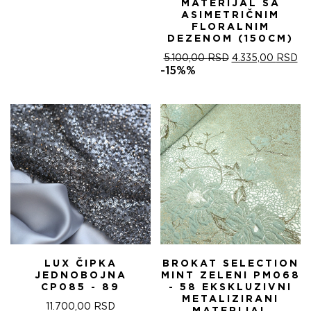
MATERIJAL SA
ASIMETRIČNIM
FLORALNIM
DEZENOM (150CM)
ОРИГИНАЛНА
ТР
5.100,00
RSD
4.335,00
RSD
ЦЕНА
ЦЕ
-15%%
ЈЕ
ЈЕ:
БИЛА:
4.
5.100,00 RSD.
LUX ČIPKA
BROKAT SELECTION
JEDNOBOJNA
MINT ZELENI PM068
CP085 - 89
- 58 EKSKLUZIVNI
METALIZIRANI
11.700,00
RSD