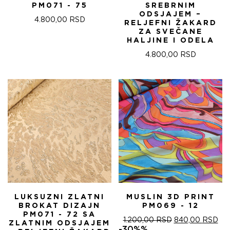
PM071 - 75
SREBRNIM
ODSJAJEM –
4.800,00
RSD
RELJEFNI ŽAKARD
ZA SVEČANE
HALJINE I ODELA
4.800,00
RSD
LUKSUZNI ZLATNI
MUSLIN 3D PRINT
BROKAT DIZAJN
PM069 - 12
PM071 - 72 SA
ОРИГИНАЛНА
ТР
1.200,00
RSD
840,00
RSD
ZLATNIM ODSJAJEM
ЦЕНА
ЦЕ
-30%%