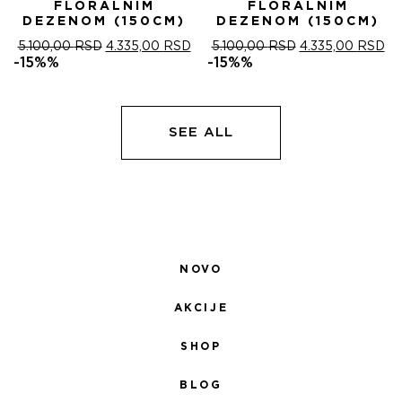
FLORALNIM
FLORALNIM
DEZENOM (150CM)
DEZENOM (150CM)
ОРИГИНАЛНА
ТРЕНУТНА
ОРИГИНАЛНА
ТР
5.100,00
RSD
4.335,00
RSD
5.100,00
RSD
4.335,00
RSD
ЦЕНА
ЦЕНА
ЦЕНА
ЦЕ
-15%%
-15%%
ЈЕ
ЈЕ:
ЈЕ
ЈЕ:
БИЛА:
4.335,00 RSD.
БИЛА:
4.
5.100,00 RSD.
5.100,00 RSD.
SEE ALL
NOVO
AKCIJE
SHOP
BLOG