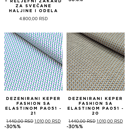
– RELJEFNI ŽAKARD
ЈЕ
ЈЕ:
ZA SVEČANE
БИЛА:
840
HALJINE I ODELA
1.200,00 RSD.
4.800,00
RSD
DEZENIRANI KEPER
DEZENIRANI KEPER
FASHION SA
FASHION SA
ELASTINOM PA051 -
ELASTINOM PA051 -
21
20
ОРИГИНАЛНА
ТРЕНУТНА
ОРИГИНАЛНА
ТР
1.440,00
RSD
1.010,00
RSD
1.440,00
RSD
1.010,00
RSD
ЦЕНА
ЦЕНА
ЦЕНА
ЦЕ
-30%%
-30%%