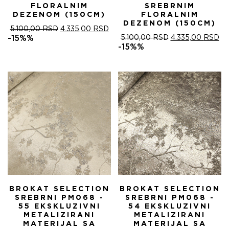
FLORALNIM
SREBRNIM
DEZENOM (150CM)
FLORALNIM
DEZENOM (150CM)
ОРИГИНАЛНА
ТРЕНУТНА
5.100,00
RSD
4.335,00
RSD
ЦЕНА
ЦЕНА
ОРИГИНАЛНА
ТР
-15%%
5.100,00
RSD
4.335,00
RSD
ЈЕ
ЈЕ:
ЦЕНА
ЦЕ
-15%%
БИЛА:
4.335,00 RSD.
ЈЕ
ЈЕ:
5.100,00 RSD.
БИЛА:
4.
5.100,00 RSD.
BROKAT SELECTION
BROKAT SELECTION
SREBRNI PM068 -
SREBRNI PM068 -
55 EKSKLUZIVNI
54 EKSKLUZIVNI
METALIZIRANI
METALIZIRANI
MATERIJAL SA
MATERIJAL SA