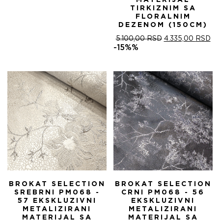
MATERIJAL
TIRKIZNIM SA
FLORALNIM
DEZENOM (150CM)
ОРИГИНАЛНА
ТР
5.100,00
RSD
4.335,00
RSD
ЦЕНА
ЦЕ
-15%%
ЈЕ
ЈЕ:
БИЛА:
4.
5.100,00 RSD.
BROKAT SELECTION
BROKAT SELECTION
SREBRNI PM068 -
CRNI PM068 - 56
57 EKSKLUZIVNI
EKSKLUZIVNI
METALIZIRANI
METALIZIRANI
MATERIJAL SA
MATERIJAL SA