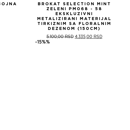
BOJNA
BROKAT SELECTION MINT
ZELENI PM068 - 58
EKSKLUZIVNI
METALIZIRANI MATERIJAL
TIRKIZNIM SA FLORALNIM
DEZENOM (150CM)
ОРИГИНАЛНА
ТРЕНУТНА
5.100,00
RSD
4.335,00
RSD
ЦЕНА
ЦЕНА
-15%%
ЈЕ
ЈЕ:
БИЛА:
4.335,00 RSD
5.100,00 RSD.