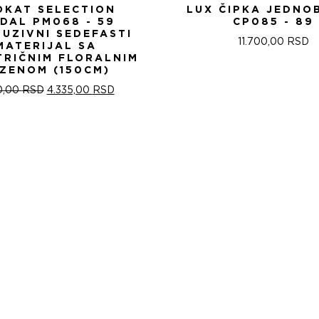
OKAT SELECTION
LUX ČIPKA JEDNO
IDAL PM068 - 59
CP085 - 89
LUZIVNI SEDEFASTI
11.700,00
RSD
MATERIJAL SA
TRIČNIM FLORALNIM
ZENOM (150CM)
ОРИГИНАЛНА
ТРЕНУТНА
0,00
RSD
4.335,00
RSD
ЦЕНА
ЦЕНА
ЈЕ
ЈЕ:
БИЛА:
4.335,00 RSD.
5.100,00 RSD.