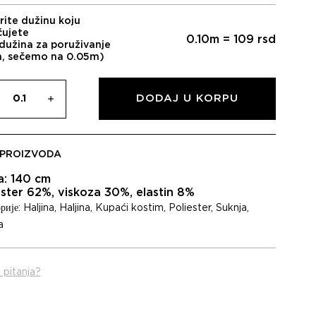
rite dužinu koju
čujete
0.10
m =
109
rsd
dužina za poruživanje
m, sečemo na 0.05m)
DODAJ U KORPU
 PROIZVODA
na: 140 cm
ester 62%, viskoza 30%, elastin 8%
рије:
Haljina
,
Haljina
,
Kupaći kostim
,
Poliester
,
Suknja
,
a
 pitanja?