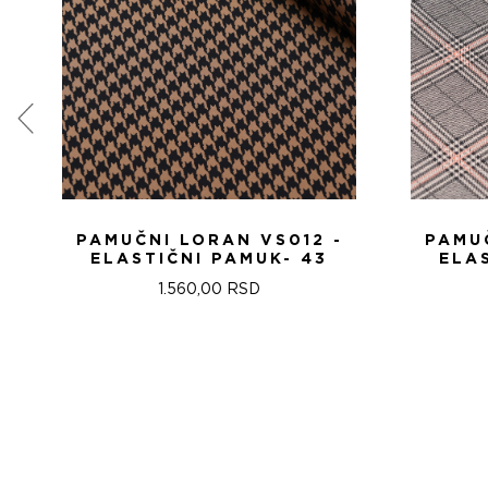
PAMUČNI LORAN VS012 -
PAMUČ
ELASTIČNI PAMUK- 43
ELA
1.560,00
RSD