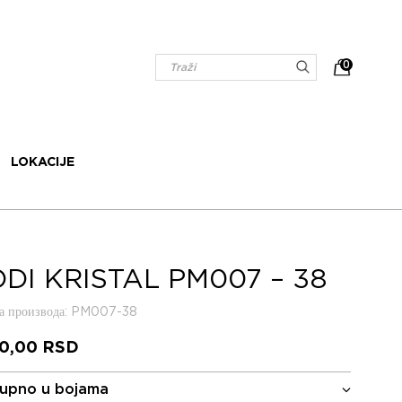
0
LOKACIJE
DI KRISTAL PM007 – 38
 производа
: PM007-38
90,00
RSD
upno u bojama