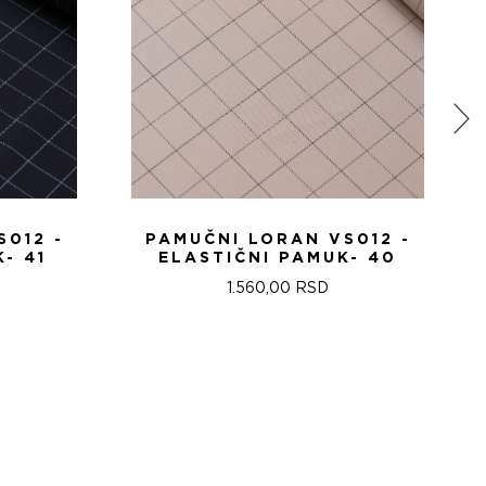
S012 -
PAMUČNI LORAN VS012 -
- 41
ELASTIČNI PAMUK- 40
1.560,00
RSD