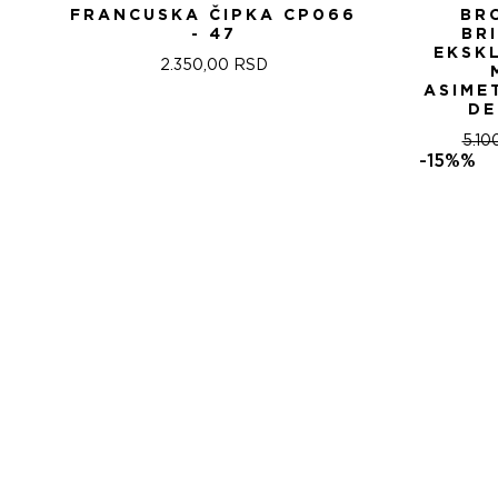
FRANCUSKA ČIPKA CP066
BR
- 47
BR
EKSK
2.350,00
RSD
ASIME
DE
5.10
-15%%