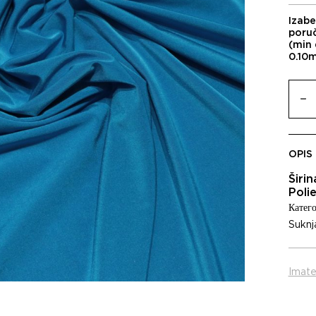
Izabe
poru
(min 
0.10
OPIS
Širi
Poli
Катего
Suknj
Imate