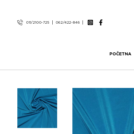
011/2100-725
062/422-846
POČETNA