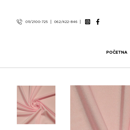
011/2100-725
062/422-846
POČETNA