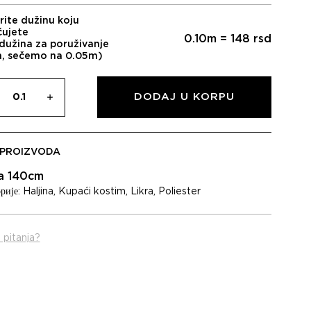
rite dužinu koju
čujete
0.10
m =
148
rsd
dužina za poruživanje
m, sečemo na 0.05m)
DODAJ U KORPU
 PROIZVODA
na 140cm
рије:
Haljina
,
Kupaći kostim
,
Likra
,
Poliester
 pitanja?