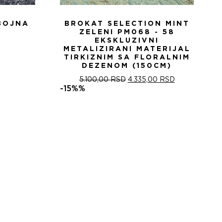
BOJNA
BROKAT SELECTION MINT
ZELENI PM068 - 58
EKSKLUZIVNI
METALIZIRANI MATERIJAL
TIRKIZNIM SA FLORALNIM
DEZENOM (150CM)
ОРИГИНАЛНА
ТРЕНУТНА
5.100,00
RSD
4.335,00
RSD
ЦЕНА
ЦЕНА
-15%%
ЈЕ
ЈЕ:
БИЛА:
4.335,00 RSD
5.100,00 RSD.