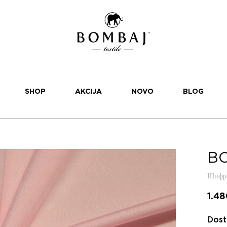
SHOP
AKCIJA
NOVO
BLOG
BO
Шифра
1.4
Dost