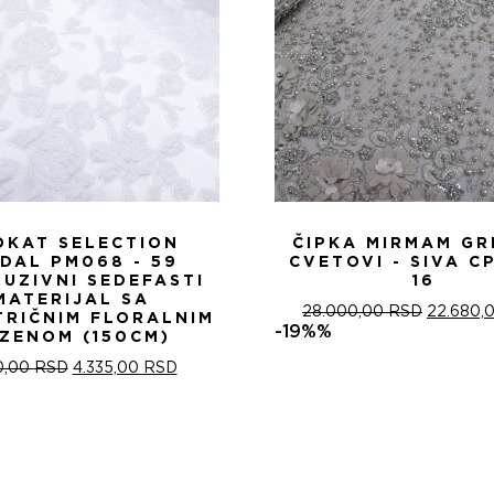
OKAT SELECTION
ČIPKA MIRMAM GR
IDAL PM068 - 59
CVETOVI - SIVA C
LUZIVNI SEDEFASTI
16
MATERIJAL SA
ОРИГИН
28.000,00
RSD
22.680,
TRIČNIM FLORALNIM
ЦЕНА
-19%%
ZENOM (150CM)
ЈЕ
ОРИГИНАЛНА
ТРЕНУТНА
БИЛА:
0,00
RSD
4.335,00
RSD
ЦЕНА
ЦЕНА
28.000,
ЈЕ
ЈЕ:
БИЛА:
4.335,00 RSD.
5.100,00 RSD.