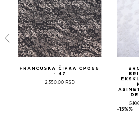
FRANCUSKA ČIPKA CP066
BR
- 47
BR
EKSK
2.350,00
RSD
ASIME
DE
5.10
-15%%