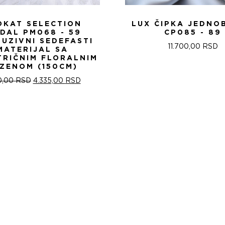
OKAT SELECTION
LUX ČIPKA JEDNO
IDAL PM068 - 59
CP085 - 89
LUZIVNI SEDEFASTI
11.700,00
RSD
MATERIJAL SA
TRIČNIM FLORALNIM
ZENOM (150CM)
ОРИГИНАЛНА
ТРЕНУТНА
0,00
RSD
4.335,00
RSD
ЦЕНА
ЦЕНА
ЈЕ
ЈЕ:
БИЛА:
4.335,00 RSD.
5.100,00 RSD.