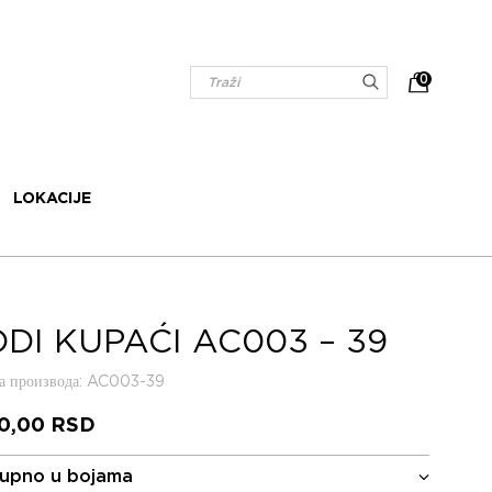
0
LOKACIJE
DI KUPAĆI AC003 – 39
 производа
: AC003-39
80,00
RSD
upno u bojama