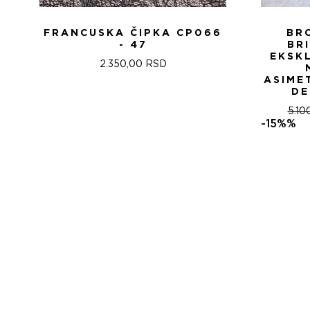
FRANCUSKA ČIPKA CP066
BR
- 47
BR
EKSK
2.350,00
RSD
ASIME
DE
5.10
-15%%