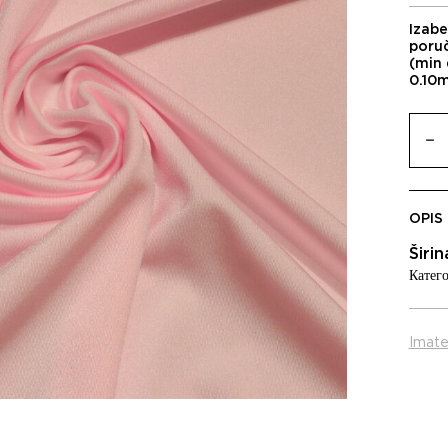
Izabe
poru
(min 
0.10
OPIS
Širi
Катего
Imate