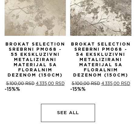
BROKAT SELECTION
BROKAT SELECTION
SREBRNI PM068 -
SREBRNI PM068 -
55 EKSKLUZIVNI
54 EKSKLUZIVNI
METALIZIRANI
METALIZIRANI
MATERIJAL SA
MATERIJAL SA
FLORALNIM
FLORALNIM
DEZENOM (150CM)
DEZENOM (150CM)
ОРИГИНАЛНА
ТРЕНУТНА
ОРИГИНАЛНА
ТР
5.100,00
RSD
4.335,00
RSD
5.100,00
RSD
4.335,00
RSD
ЦЕНА
ЦЕНА
ЦЕНА
ЦЕ
-15%%
-15%%
ЈЕ
ЈЕ:
ЈЕ
ЈЕ:
БИЛА:
4.335,00 RSD.
БИЛА:
4.
5.100,00 RSD.
5.100,00 RSD.
SEE ALL