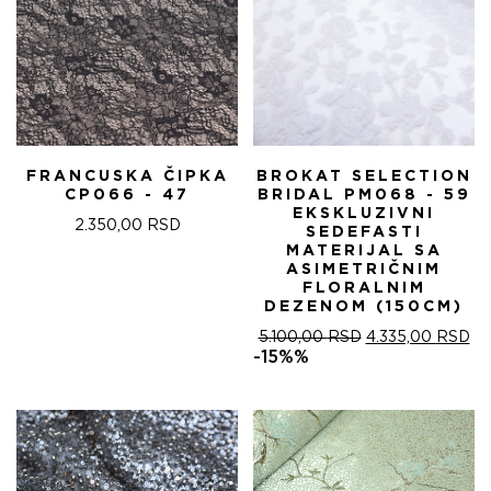
FRANCUSKA ČIPKA
BROKAT SELECTION
CP066 - 47
BRIDAL PM068 - 59
EKSKLUZIVNI
2.350,00
RSD
SEDEFASTI
MATERIJAL SA
ASIMETRIČNIM
FLORALNIM
DEZENOM (150CM)
ОРИГИНАЛНА
ТР
5.100,00
RSD
4.335,00
RSD
ЦЕНА
ЦЕ
-15%%
ЈЕ
ЈЕ:
БИЛА:
4.
5.100,00 RSD.