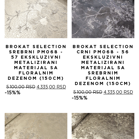
BROKAT SELECTION
BROKAT SELECTION
SREBRNI PM068 -
CRNI PM068 - 56
57 EKSKLUZIVNI
EKSKLUZIVNI
METALIZIRANI
METALIZIRANI
MATERIJAL SA
MATERIJAL SA
FLORALNIM
SREBRNIM
DEZENOM (150CM)
FLORALNIM
DEZENOM (150CM)
ОРИГИНАЛНА
ТРЕНУТНА
5.100,00
RSD
4.335,00
RSD
ЦЕНА
ЦЕНА
ОРИГИНАЛНА
ТР
-15%%
5.100,00
RSD
4.335,00
RSD
ЈЕ
ЈЕ:
ЦЕНА
ЦЕ
-15%%
БИЛА:
4.335,00 RSD.
ЈЕ
ЈЕ:
5.100,00 RSD.
БИЛА:
4.
5.100,00 RSD.