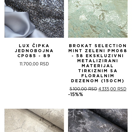
LUX ČIPKA
BROKAT SELECTION
JEDNOBOJNA
MINT ZELENI PM068
CP085 - 89
- 58 EKSKLUZIVNI
METALIZIRANI
11.700,00
RSD
MATERIJAL
TIRKIZNIM SA
FLORALNIM
DEZENOM (150CM)
ОРИГИНАЛНА
ТР
5.100,00
RSD
4.335,00
RSD
ЦЕНА
ЦЕ
-15%%
ЈЕ
ЈЕ:
БИЛА:
4.
5.100,00 RSD.