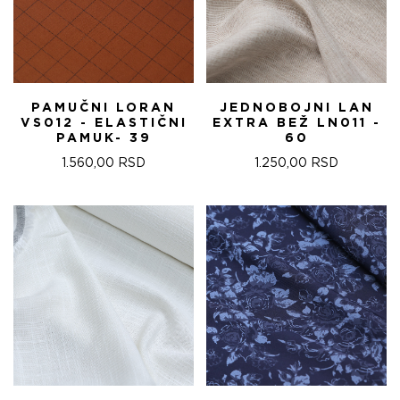
PAMUČNI LORAN
JEDNOBOJNI LAN
VS012 - ELASTIČNI
EXTRA BEŽ LN011 -
PAMUK- 39
60
1.560,00
RSD
1.250,00
RSD