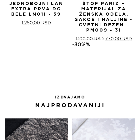
JEDNOBOJNI LAN
ŠTOF PARIZ –
EXTRA PRVA DO
MATERIJAL ZA
BELE LN011 - 59
ŽENSKA ODELA,
SAKOE I HALJINE -
1.250,00
RSD
CVETNI DEZEN -
PM009 - 31
ОРИГИНАЛНА
ТР
1.100,00
RSD
770,00
RSD
ЦЕНА
ЦЕ
-30%%
ЈЕ
ЈЕ:
БИЛА:
770
1.100,00 RSD.
IZDVAJAMO
NAJPRODAVANIJI