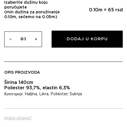
Izaberite dužinu koju
poručujete
0.10
m =
65
rsd
(min dužina za poruživanje
0.10m, sečemo na 0.05m)
DODAJ U KORPU
OPIS PROIZVODA
Širina 140cm
Poliester 93,7%, elastin 6,3%
Категорије:
Haljina
,
Likra
,
Poliester
,
Suknja
Imate pitanja?