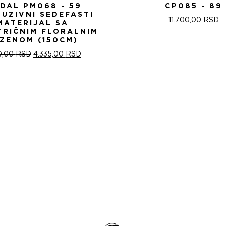
IDAL PM068 - 59
CP085 - 89
LUZIVNI SEDEFASTI
11.700,00
RSD
MATERIJAL SA
TRIČNIM FLORALNIM
ZENOM (150CM)
ОРИГИНАЛНА
ТРЕНУТНА
0,00
RSD
4.335,00
RSD
ЦЕНА
ЦЕНА
ЈЕ
ЈЕ:
БИЛА:
4.335,00 RSD.
5.100,00 RSD.