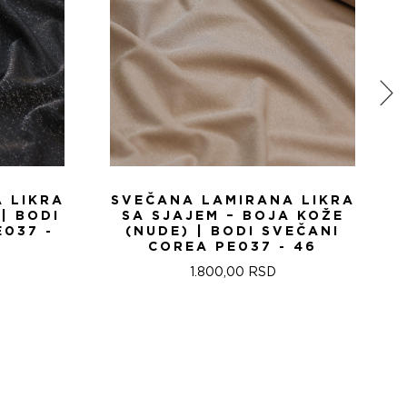
 LIKRA
SVEČANA LAMIRANA LIKRA
| BODI
SA SJAJEM – BOJA KOŽE
E037 -
(NUDE) | BODI SVEČANI
COREA PE037 - 46
1.800,00
RSD