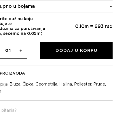
upno u bojama
rite dužinu koju
čujete
0.10
m =
693
rsd
dužina za poruživanje
m, sečemo na 0.05m)
DODAJ U KORPU
 PROIZVODA
рије:
Bluza
,
Čipka
,
Geometrija
,
Haljina
,
Poliester
,
Pruge
,
a
 pitanja?