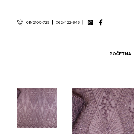
011/2100-725
062/422-846
POČETNA