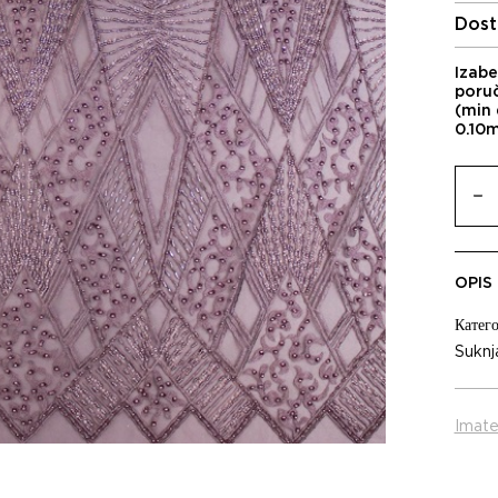
Dost
Izabe
poru
(min 
0.10
OPIS
Катего
Suknj
Imate