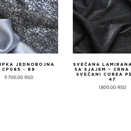
ČIPKA JEDNOBOJNA
SVEČANA LAMIRANA
CP085 - 89
SA SJAJEM – CRNA 
SVEČANI COREA P
11.700,00
RSD
47
1.800,00
RSD