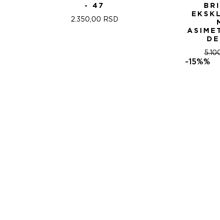
- 47
BR
EKSK
2.350,00
RSD
ASIME
DE
5.10
-15%%