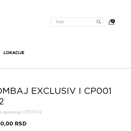
0
LOKACIJE
MBAJ EXCLUSIV I CP001
2
 производа
: CP001-12
30,00
RSD