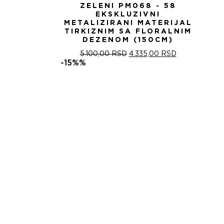
ZELENI PM068 - 58
EKSKLUZIVNI
METALIZIRANI MATERIJAL
TIRKIZNIM SA FLORALNIM
DEZENOM (150CM)
ОРИГИНАЛНА
ТРЕНУТНА
5.100,00
RSD
4.335,00
RSD
ЦЕНА
ЦЕНА
-15%%
ЈЕ
ЈЕ:
БИЛА:
4.335,00 RSD
5.100,00 RSD.