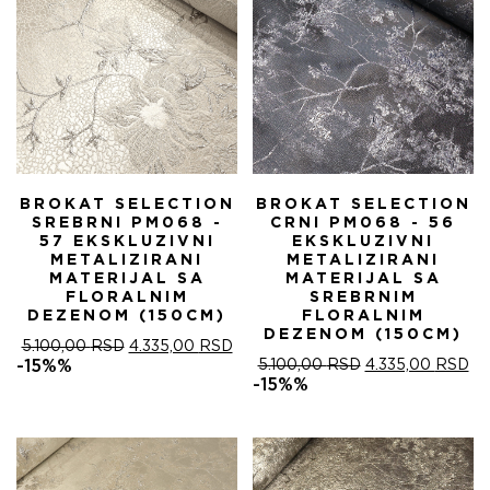
BROKAT SELECTION
BROKAT SELECTION
SREBRNI PM068 -
CRNI PM068 - 56
57 EKSKLUZIVNI
EKSKLUZIVNI
METALIZIRANI
METALIZIRANI
MATERIJAL SA
MATERIJAL SA
FLORALNIM
SREBRNIM
DEZENOM (150CM)
FLORALNIM
DEZENOM (150CM)
ОРИГИНАЛНА
ТРЕНУТНА
5.100,00
RSD
4.335,00
RSD
ЦЕНА
ЦЕНА
ОРИГИНАЛНА
ТР
-15%%
5.100,00
RSD
4.335,00
RSD
ЈЕ
ЈЕ:
ЦЕНА
ЦЕ
-15%%
БИЛА:
4.335,00 RSD.
ЈЕ
ЈЕ:
5.100,00 RSD.
БИЛА:
4.
5.100,00 RSD.