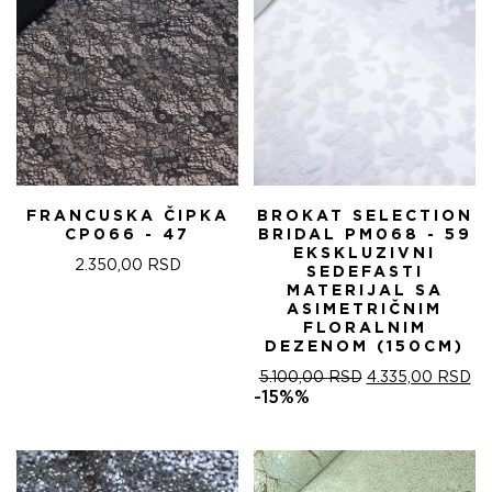
FRANCUSKA ČIPKA
BROKAT SELECTION
CP066 - 47
BRIDAL PM068 - 59
EKSKLUZIVNI
2.350,00
RSD
SEDEFASTI
MATERIJAL SA
ASIMETRIČNIM
FLORALNIM
DEZENOM (150CM)
ОРИГИНАЛНА
ТР
5.100,00
RSD
4.335,00
RSD
ЦЕНА
ЦЕ
-15%%
ЈЕ
ЈЕ:
БИЛА:
4.
5.100,00 RSD.