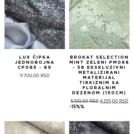
LUX ČIPKA
BROKAT SELECTION
JEDNOBOJNA
MINT ZELENI PM068
CP085 - 89
- 58 EKSKLUZIVNI
METALIZIRANI
11.700,00
RSD
MATERIJAL
TIRKIZNIM SA
FLORALNIM
DEZENOM (150CM)
ОРИГИНАЛНА
ТР
5.100,00
RSD
4.335,00
RSD
ЦЕНА
ЦЕ
-15%%
ЈЕ
ЈЕ:
БИЛА:
4.
5.100,00 RSD.