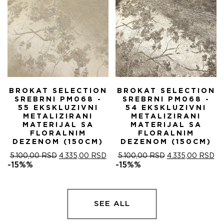
BROKAT SELECTION
BROKAT SELECTION
SREBRNI PM068 -
SREBRNI PM068 -
55 EKSKLUZIVNI
54 EKSKLUZIVNI
METALIZIRANI
METALIZIRANI
MATERIJAL SA
MATERIJAL SA
FLORALNIM
FLORALNIM
DEZENOM (150CM)
DEZENOM (150CM)
ОРИГИНАЛНА
ТРЕНУТНА
ОРИГИНАЛНА
ТР
5.100,00
RSD
4.335,00
RSD
5.100,00
RSD
4.335,00
RSD
ЦЕНА
ЦЕНА
ЦЕНА
ЦЕ
-15%%
-15%%
ЈЕ
ЈЕ:
ЈЕ
ЈЕ:
БИЛА:
4.335,00 RSD.
БИЛА:
4.
5.100,00 RSD.
5.100,00 RSD.
SEE ALL