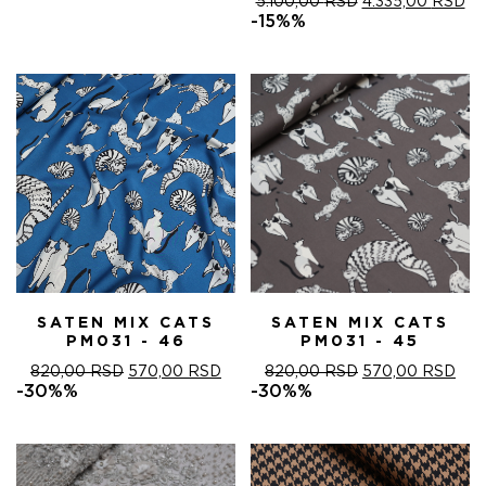
ОРИГИНАЛНА
ТР
5.100,00
RSD
4.335,00
RSD
ЦЕНА
ЦЕ
-15%%
ЈЕ
ЈЕ:
БИЛА:
4.
5.100,00 RSD.
SATEN MIX CATS
SATEN MIX CATS
PM031 - 46
PM031 - 45
ОРИГИНАЛНА
ТРЕНУТНА
ОРИГИНАЛНА
ТРЕ
820,00
RSD
570,00
RSD
820,00
RSD
570,00
RSD
ЦЕНА
ЦЕНА
ЦЕНА
ЦЕ
-30%%
-30%%
ЈЕ
ЈЕ:
ЈЕ
ЈЕ:
БИЛА:
570,00 RSD.
БИЛА:
570
820,00 RSD.
820,00 RSD.