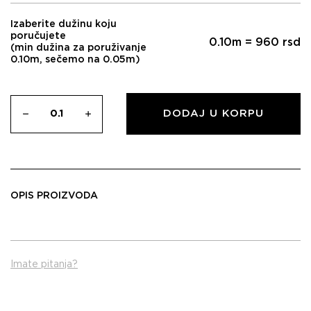
Izaberite dužinu koju
poručujete
0.10
m =
960
rsd
(min dužina za poruživanje
0.10m, sečemo na 0.05m)
DODAJ U KORPU
OPIS PROIZVODA
Imate pitanja?