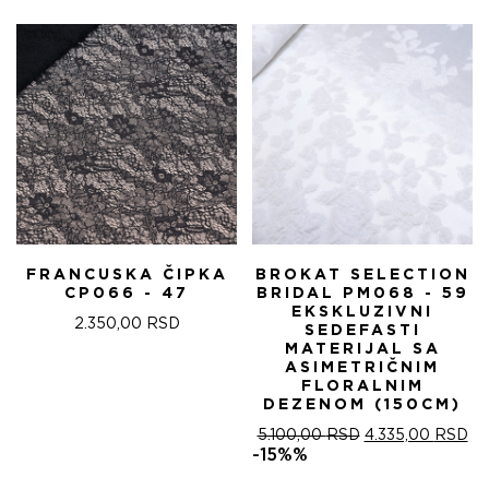
FRANCUSKA ČIPKA
BROKAT SELECTION
CP066 - 47
BRIDAL PM068 - 59
EKSKLUZIVNI
2.350,00
RSD
SEDEFASTI
MATERIJAL SA
ASIMETRIČNIM
FLORALNIM
DEZENOM (150CM)
ОРИГИНАЛНА
ТР
5.100,00
RSD
4.335,00
RSD
ЦЕНА
ЦЕ
-15%%
ЈЕ
ЈЕ: