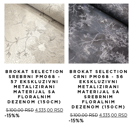
5.100,00 RSD.
BROKAT SELECTION
BROKAT SELECTION
SREBRNI PM068 -
CRNI PM068 - 56
57 EKSKLUZIVNI
EKSKLUZIVNI
METALIZIRANI
METALIZIRANI
MATERIJAL SA
MATERIJAL SA
FLORALNIM
SREBRNIM
DEZENOM (150CM)
FLORALNIM
DEZENOM (150CM)
ОРИГИНАЛНА
ТРЕНУТНА
5.100,00
RSD
4.335,00
RSD
ЦЕНА
ЦЕНА
ОРИГИНАЛНА
ТР
-15%%
5.100,00
RSD
4.335,00
RSD
ЈЕ
ЈЕ:
ЦЕНА
ЦЕ
-15%%
БИЛА:
4.335,00 RSD.
ЈЕ
ЈЕ:
5.100,00 RSD.
БИЛА:
4.