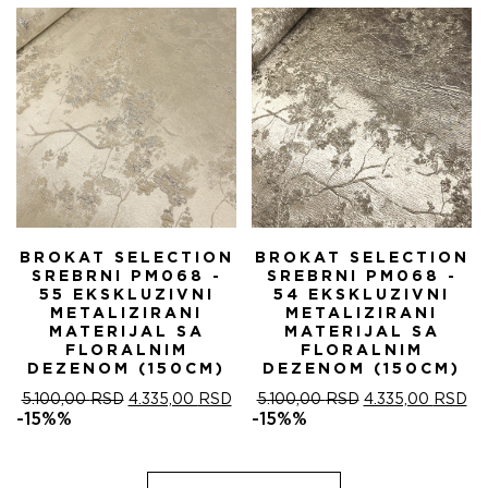
5.100,00 RSD.
BROKAT SELECTION
BROKAT SELECTION
SREBRNI PM068 -
SREBRNI PM068 -
55 EKSKLUZIVNI
54 EKSKLUZIVNI
METALIZIRANI
METALIZIRANI
MATERIJAL SA
MATERIJAL SA
FLORALNIM
FLORALNIM
DEZENOM (150CM)
DEZENOM (150CM)
ОРИГИНАЛНА
ТРЕНУТНА
ОРИГИНАЛНА
ТР
5.100,00
RSD
4.335,00
RSD
5.100,00
RSD
4.335,00
RSD
ЦЕНА
ЦЕНА
ЦЕНА
ЦЕ
-15%%
-15%%
ЈЕ
ЈЕ:
ЈЕ
ЈЕ:
БИЛА:
4.335,00 RSD.
БИЛА:
4.
5.100,00 RSD.
5.100,00 RSD.