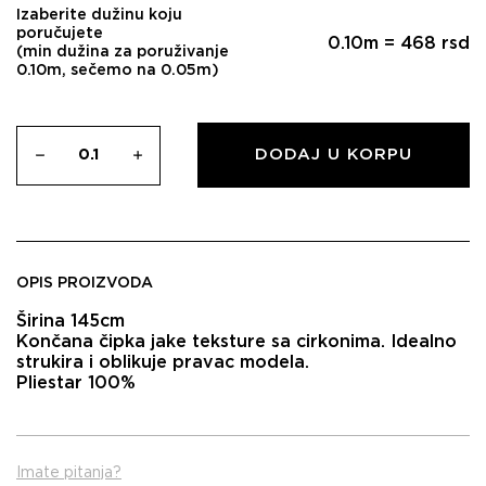
Izaberite dužinu koju
poručujete
0.10
m =
468
rsd
(min dužina za poruživanje
0.10m, sečemo na 0.05m)
DODAJ U KORPU
OPIS PROIZVODA
Širina 145cm
Končana čipka jake teksture sa cirkonima. Idealno
strukira i oblikuje pravac modela.
Pliestar 100%
Imate pitanja?