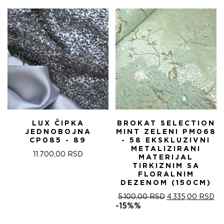
БИЛА:
4.
5.100,00 RSD.
LUX ČIPKA
BROKAT SELECTION
JEDNOBOJNA
MINT ZELENI PM068
CP085 - 89
- 58 EKSKLUZIVNI
METALIZIRANI
11.700,00
RSD
MATERIJAL
TIRKIZNIM SA
FLORALNIM
DEZENOM (150CM)
ОРИГИНАЛНА
ТР
5.100,00
RSD
4.335,00
RSD
ЦЕНА
ЦЕ
-15%%
ЈЕ
ЈЕ:
БИЛА:
4.