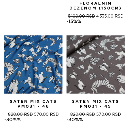
FLORALNIM
DEZENOM (150CM)
ОРИГИНАЛНА
ТР
5.100,00
RSD
4.335,00
RSD
ЦЕНА
ЦЕ
-15%%
ЈЕ
ЈЕ:
БИЛА:
4.
5.100,00 RSD.
SATEN MIX CATS
SATEN MIX CATS
PM031 - 46
PM031 - 45
ОРИГИНАЛНА
ТРЕНУТНА
ОРИГИНАЛНА
ТРЕ
820,00
RSD
570,00
RSD
820,00
RSD
570,00
RSD
ЦЕНА
ЦЕНА
ЦЕНА
ЦЕ
-30%%
-30%%
ЈЕ
ЈЕ:
ЈЕ
ЈЕ: