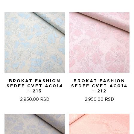
ЈЕ
ЈЕ:
БИЛА:
22.680,00 RSD.
28.000,00 RSD.
BROKAT FASHION
BROKAT FASHION
SEDEF CVET AC014
SEDEF CVET AC014
– 213
– 212
2.950,00
RSD
2.950,00
RSD