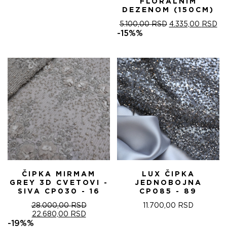
FLORALNIM
DEZENOM (150CM)
ОРИГИНАЛНА
ТР
5.100,00
RSD
4.335,00
RSD
ЦЕНА
ЦЕ
-15%%
ЈЕ
ЈЕ:
БИЛА:
4.
5.100,00 RSD.
ČIPKA MIRMAM
LUX ČIPKA
GREY 3D CVETOVI -
JEDNOBOJNA
SIVA CP030 - 16
CP085 - 89
28.000,00
RSD
11.700,00
RSD
ОРИГИНАЛНА
ТРЕНУТНА
22.680,00
RSD
ЦЕНА
ЦЕНА
-19%%