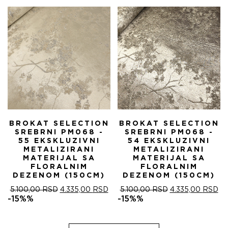
5.100,00 RSD.
BROKAT SELECTION
BROKAT SELECTION
SREBRNI PM068 -
SREBRNI PM068 -
55 EKSKLUZIVNI
54 EKSKLUZIVNI
METALIZIRANI
METALIZIRANI
MATERIJAL SA
MATERIJAL SA
FLORALNIM
FLORALNIM
DEZENOM (150CM)
DEZENOM (150CM)
ОРИГИНАЛНА
ТРЕНУТНА
ОРИГИНАЛНА
ТР
5.100,00
RSD
4.335,00
RSD
5.100,00
RSD
4.335,00
RSD
ЦЕНА
ЦЕНА
ЦЕНА
ЦЕ
-15%%
-15%%
ЈЕ
ЈЕ:
ЈЕ
ЈЕ:
БИЛА:
4.335,00 RSD.
БИЛА:
4.
5.100,00 RSD.
5.100,00 RSD.