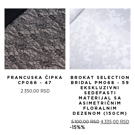
FRANCUSKA ČIPKA
BROKAT SELECTION
CP066 - 47
BRIDAL PM068 - 59
EKSKLUZIVNI
2.350,00
RSD
SEDEFASTI
MATERIJAL SA
ASIMETRIČNIM
FLORALNIM
DEZENOM (150CM)
ОРИГИНАЛНА
ТР
5.100,00
RSD
4.335,00
RSD
ЦЕНА
ЦЕ
-15%%
ЈЕ
ЈЕ: