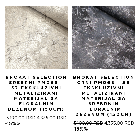
БИЛА:
4.
5.100,00 RSD.
BROKAT SELECTION
BROKAT SELECTION
SREBRNI PM068 -
CRNI PM068 - 56
57 EKSKLUZIVNI
EKSKLUZIVNI
METALIZIRANI
METALIZIRANI
MATERIJAL SA
MATERIJAL SA
FLORALNIM
SREBRNIM
DEZENOM (150CM)
FLORALNIM
DEZENOM (150CM)
ОРИГИНАЛНА
ТРЕНУТНА
5.100,00
RSD
4.335,00
RSD
ЦЕНА
ЦЕНА
ОРИГИНАЛНА
ТР
-15%%
5.100,00
RSD
4.335,00
RSD
ЈЕ
ЈЕ:
ЦЕНА
ЦЕ
-15%%
БИЛА:
4.335,00 RSD.
ЈЕ
ЈЕ:
5.100,00 RSD.
БИЛА:
4.