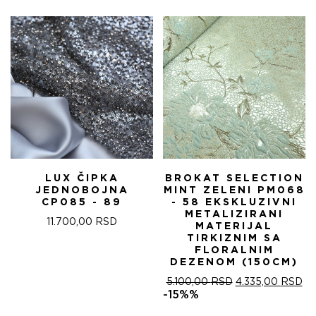
БИЛА:
4.
5.100,00 RSD.
LUX ČIPKA
BROKAT SELECTION
JEDNOBOJNA
MINT ZELENI PM068
CP085 - 89
- 58 EKSKLUZIVNI
METALIZIRANI
11.700,00
RSD
MATERIJAL
TIRKIZNIM SA
FLORALNIM
DEZENOM (150CM)
ОРИГИНАЛНА
ТР
5.100,00
RSD
4.335,00
RSD
ЦЕНА
ЦЕ
-15%%
ЈЕ
ЈЕ: