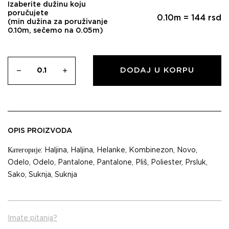
Izaberite dužinu koju
poručujete
0.10
m =
144
rsd
(min dužina za poruživanje
0.10m, sečemo na 0.05m)
DODAJ U KORPU
OPIS PROIZVODA
Категорије:
Haljina
,
Haljina
,
Helanke
,
Kombinezon
,
Novo
,
Odelo
,
Odelo
,
Pantalone
,
Pantalone
,
Pliš
,
Poliester
,
Prsluk
,
Sako
,
Suknja
,
Suknja
Imate pitanja?