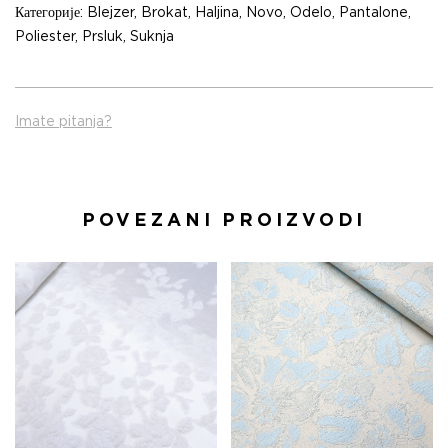
Категорије:
Blejzer
,
Brokat
,
Haljina
,
Novo
,
Odelo
,
Pantalone
,
Poliester
,
Prsluk
,
Suknja
Imate pitanja?
POVEZANI PROIZVODI