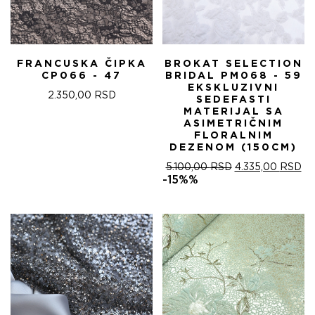
FRANCUSKA ČIPKA
BROKAT SELECTION
CP066 - 47
BRIDAL PM068 - 59
EKSKLUZIVNI
2.350,00
RSD
SEDEFASTI
MATERIJAL SA
ASIMETRIČNIM
FLORALNIM
DEZENOM (150CM)
ОРИГИНАЛНА
ТР
5.100,00
RSD
4.335,00
RSD
ЦЕНА
ЦЕ
-15%%
ЈЕ
ЈЕ:
БИЛА:
4.
5.100,00 RSD.