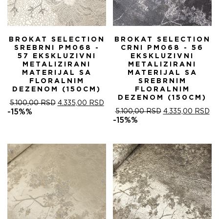
BROKAT SELECTION
BROKAT SELECTION
SREBRNI PM068 -
CRNI PM068 - 56
57 EKSKLUZIVNI
EKSKLUZIVNI
METALIZIRANI
METALIZIRANI
MATERIJAL SA
MATERIJAL SA
FLORALNIM
SREBRNIM
DEZENOM (150CM)
FLORALNIM
DEZENOM (150CM)
ОРИГИНАЛНА
ТРЕНУТНА
5.100,00
RSD
4.335,00
RSD
ЦЕНА
ЦЕНА
ОРИГИНАЛНА
ТР
-15%%
5.100,00
RSD
4.335,00
RSD
ЈЕ
ЈЕ:
ЦЕНА
ЦЕ
-15%%
БИЛА:
4.335,00 RSD.
ЈЕ
ЈЕ:
5.100,00 RSD.
БИЛА:
4.
5.100,00 RSD.