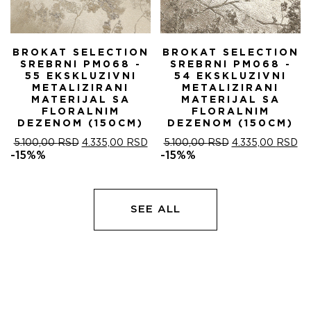
BROKAT SELECTION
BROKAT SELECTION
SREBRNI PM068 -
SREBRNI PM068 -
55 EKSKLUZIVNI
54 EKSKLUZIVNI
METALIZIRANI
METALIZIRANI
MATERIJAL SA
MATERIJAL SA
FLORALNIM
FLORALNIM
DEZENOM (150CM)
DEZENOM (150CM)
ОРИГИНАЛНА
ТРЕНУТНА
ОРИГИНАЛНА
ТР
5.100,00
RSD
4.335,00
RSD
5.100,00
RSD
4.335,00
RSD
ЦЕНА
ЦЕНА
ЦЕНА
ЦЕ
-15%%
-15%%
ЈЕ
ЈЕ:
ЈЕ
ЈЕ:
БИЛА:
4.335,00 RSD.
БИЛА:
4.
5.100,00 RSD.
5.100,00 RSD.
SEE ALL