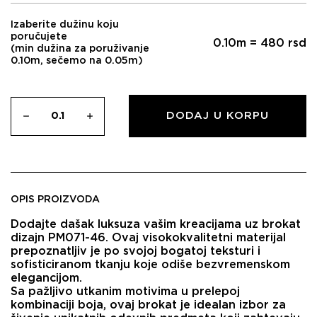
Izaberite dužinu koju
poručujete
0.10
m =
480
rsd
(min dužina za poruživanje
0.10m, sečemo na 0.05m)
DODAJ U KORPU
OPIS PROIZVODA
Dodajte dašak luksuza vašim kreacijama uz
brokat
dizajn PM071-46
. Ovaj visokokvalitetni materijal
prepoznatljiv je po svojoj bogatoj teksturi i
sofisticiranom tkanju koje odiše bezvremenskom
elegancijom.
Sa pažljivo utkanim motivima u prelepoj
kombinaciji boja, ovaj brokat je idealan izbor za