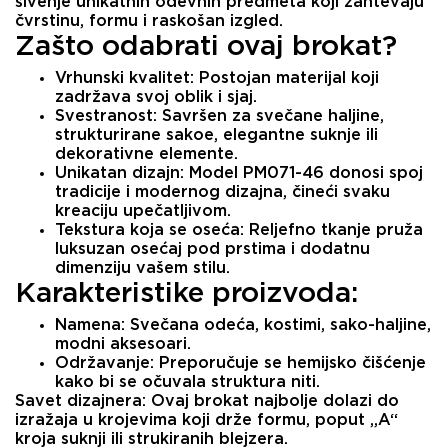
šivenje unikatnih odevnih predmeta koji zahtevaju
čvrstinu, formu i raskošan izgled.
Zašto odabrati ovaj brokat?
Vrhunski kvalitet:
Postojan materijal koji
zadržava svoj oblik i sjaj.
Svestranost:
Savršen za svečane haljine,
strukturirane sakoe, elegantne suknje ili
dekorativne elemente.
Unikatan dizajn:
Model PM071-46 donosi spoj
tradicije i modernog dizajna, čineći svaku
kreaciju upečatljivom.
Tekstura koja se oseća:
Reljefno tkanje pruža
luksuzan osećaj pod prstima i dodatnu
dimenziju vašem stilu.
Karakteristike proizvoda:
Namena:
Svečana odeća, kostimi, sako-haljine,
modni aksesoari.
Održavanje:
Preporučuje se hemijsko čišćenje
kako bi se očuvala struktura niti.
Savet dizajnera:
Ovaj brokat najbolje dolazi do
izražaja u krojevima koji drže formu, poput „A“
kroja suknji ili strukiranih blejzera.