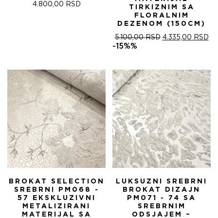
4.800,00
RSD
TIRKIZNIM SA
FLORALNIM
DEZENOM (150CM)
ОРИГИНАЛНА
ТР
5.100,00
RSD
4.335,00
RSD
ЦЕНА
ЦЕ
-15%%
ЈЕ
ЈЕ:
БИЛА:
4.
5.100,00 RSD.
BROKAT SELECTION
LUKSUZNI SREBRNI
SREBRNI PM068 -
BROKAT DIZAJN
57 EKSKLUZIVNI
PM071 - 74 SA
METALIZIRANI
SREBRNIM
MATERIJAL SA
ODSJAJEM –