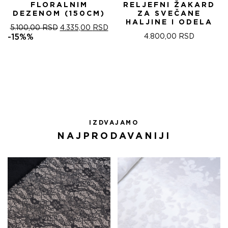
FLORALNIM
RELJEFNI ŽAKARD
DEZENOM (150CM)
ZA SVEČANE
HALJINE I ODELA
ОРИГИНАЛНА
ТРЕНУТНА
5.100,00
RSD
4.335,00
RSD
ЦЕНА
ЦЕНА
-15%%
4.800,00
RSD
ЈЕ
ЈЕ:
БИЛА:
4.335,00 RSD.
5.100,00 RSD.
IZDVAJAMO
NAJPRODAVANIJI