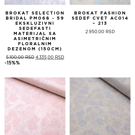
BROKAT SELECTION
BROKAT FASHION
BRIDAL PM068 - 59
SEDEF CVET AC014
EKSKLUZIVNI
– 213
SEDEFASTI
2.950,00
RSD
MATERIJAL SA
ASIMETRIČNIM
FLORALNIM
DEZENOM (150CM)
ОРИГИНАЛНА
ТРЕНУТНА
5.100,00
RSD
4.335,00
RSD
ЦЕНА
ЦЕНА
-15%%
ЈЕ
ЈЕ:
БИЛА:
4.335,00 RSD.
5.100,00 RSD.