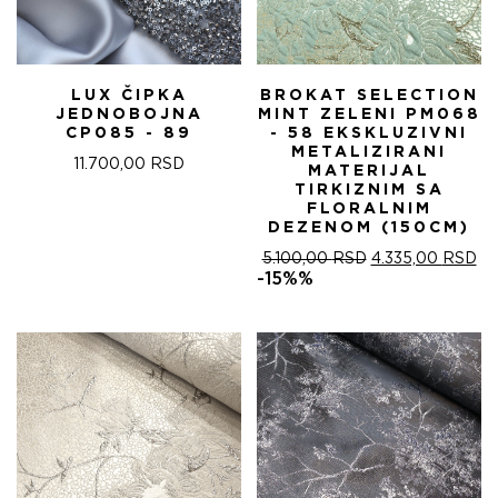
LUX ČIPKA
BROKAT SELECTION
JEDNOBOJNA
MINT ZELENI PM068
CP085 - 89
- 58 EKSKLUZIVNI
METALIZIRANI
11.700,00
RSD
MATERIJAL
TIRKIZNIM SA
FLORALNIM
DEZENOM (150CM)
ОРИГИНАЛНА
ТР
5.100,00
RSD
4.335,00
RSD
ЦЕНА
ЦЕ
-15%%
ЈЕ
ЈЕ:
БИЛА:
4.
5.100,00 RSD.