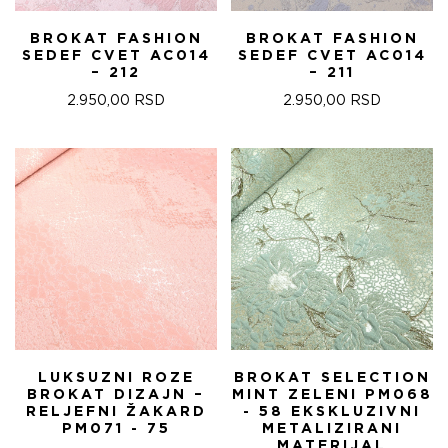
BROKAT FASHION
BROKAT FASHION
SEDEF CVET AC014
SEDEF CVET AC014
– 212
– 211
2.950,00
RSD
2.950,00
RSD
LUKSUZNI ROZE
BROKAT SELECTION
BROKAT DIZAJN –
MINT ZELENI PM068
RELJEFNI ŽAKARD
- 58 EKSKLUZIVNI
PM071 - 75
METALIZIRANI
MATERIJAL