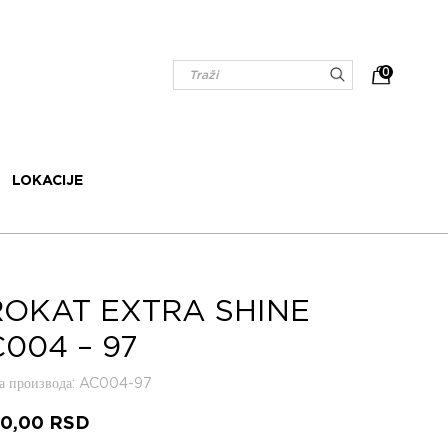
0
LOKACIJE
OKAT EXTRA SHINE
004 – 97
 производа
: AC004-97
40,00
RSD