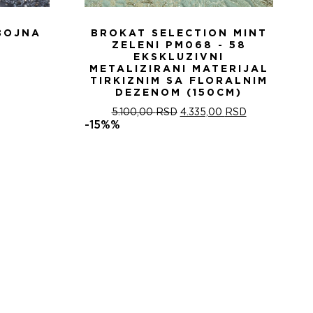
BOJNA
BROKAT SELECTION MINT
ZELENI PM068 - 58
EKSKLUZIVNI
METALIZIRANI MATERIJAL
TIRKIZNIM SA FLORALNIM
DEZENOM (150CM)
ОРИГИНАЛНА
ТРЕНУТНА
5.100,00
RSD
4.335,00
RSD
ЦЕНА
ЦЕНА
-15%%
ЈЕ
ЈЕ:
БИЛА:
4.335,00 RSD
5.100,00 RSD.