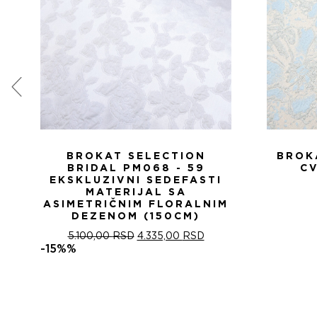
BROKAT SELECTION
BROK
BRIDAL PM068 - 59
CV
EKSKLUZIVNI SEDEFASTI
MATERIJAL SA
ASIMETRIČNIM FLORALNIM
DEZENOM (150CM)
ОРИГИНАЛНА
ТРЕНУТНА
5.100,00
RSD
4.335,00
RSD
ЦЕНА
ЦЕНА
-15%%
ЈЕ
ЈЕ:
БИЛА:
4.335,00 RSD.
5.100,00 RSD.