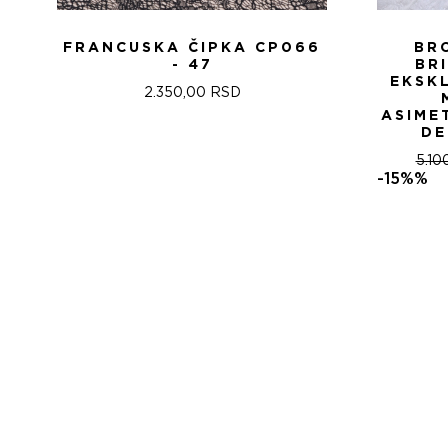
FRANCUSKA ČIPKA CP066
BR
- 47
BR
EKSK
2.350,00
RSD
ASIME
DE
5.10
-15%%