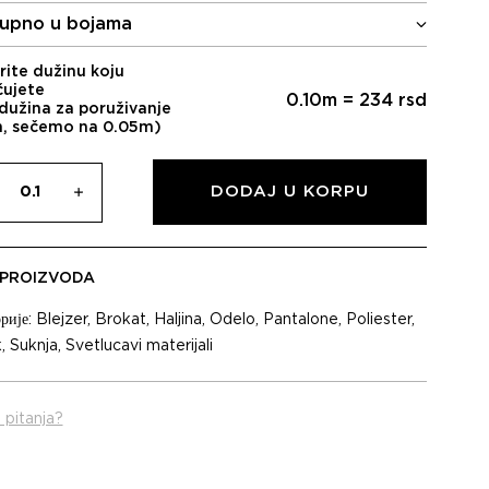
upno u bojama
rite dužinu koju
čujete
0.10
m =
234
rsd
dužina za poruživanje
m, sečemo na 0.05m)
DODAJ U KORPU
 PROIZVODA
рије:
Blejzer
,
Brokat
,
Haljina
,
Odelo
,
Pantalone
,
Poliester
,
k
,
Suknja
,
Svetlucavi materijali
 pitanja?