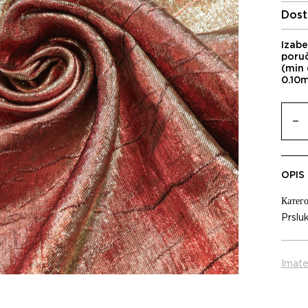
Dost
Izabe
poru
(min 
0.10
OPIS
Катего
Prslu
Imate