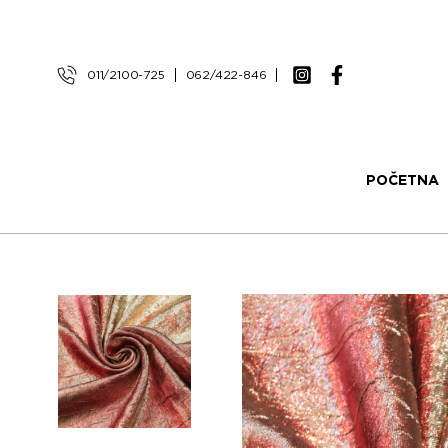
011/2100-725
062/422-846
POČETNA