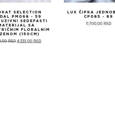
OKAT SELECTION
LUX ČIPKA JEDNO
IDAL PM068 - 59
CP085 - 89
LUZIVNI SEDEFASTI
11.700,00
RSD
MATERIJAL SA
TRIČNIM FLORALNIM
ZENOM (150CM)
ОРИГИНАЛНА
ТРЕНУТНА
0,00
RSD
4.335,00
RSD
ЦЕНА
ЦЕНА
ЈЕ
ЈЕ:
БИЛА:
4.335,00 RSD.
5.100,00 RSD.