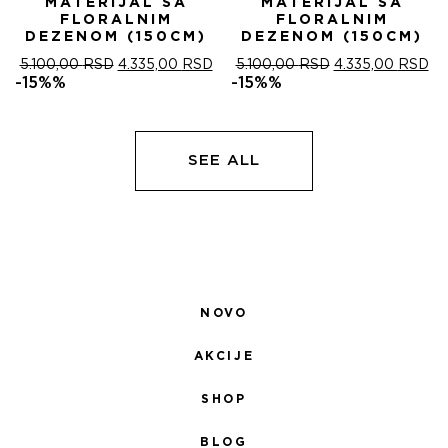
MATERIJAL SA
MATERIJAL SA
FLORALNIM
FLORALNIM
DEZENOM (150CM)
DEZENOM (150CM)
ОРИГИНАЛНА
ТРЕНУТНА
ОРИГИНАЛНА
ТР
5.100,00
RSD
4.335,00
RSD
5.100,00
RSD
4.335,00
RSD
ЦЕНА
ЦЕНА
ЦЕНА
ЦЕ
-15%%
-15%%
ЈЕ
ЈЕ:
ЈЕ
ЈЕ:
БИЛА:
4.335,00 RSD.
БИЛА:
4.
5.100,00 RSD.
5.100,00 RSD.
SEE ALL
NOVO
AKCIJE
SHOP
BLOG