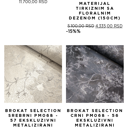
11.700,00
RSD
MATERIJAL
TIRKIZNIM SA
FLORALNIM
DEZENOM (150CM)
ОРИГИНАЛНА
ТР
5.100,00
RSD
4.335,00
RSD
ЦЕНА
ЦЕ
-15%%
ЈЕ
ЈЕ:
БИЛА:
4.
5.100,00 RSD.
BROKAT SELECTION
BROKAT SELECTION
SREBRNI PM068 -
CRNI PM068 - 56
57 EKSKLUZIVNI
EKSKLUZIVNI
METALIZIRANI
METALIZIRANI