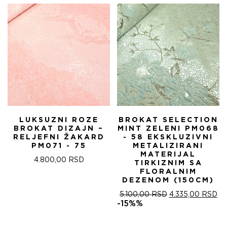
LUKSUZNI ROZE
BROKAT SELECTION
BROKAT DIZAJN –
MINT ZELENI PM068
RELJEFNI ŽAKARD
- 58 EKSKLUZIVNI
PM071 - 75
METALIZIRANI
MATERIJAL
4.800,00
RSD
TIRKIZNIM SA
FLORALNIM
DEZENOM (150CM)
ОРИГИНАЛНА
ТР
5.100,00
RSD
4.335,00
RSD
ЦЕНА
ЦЕ
-15%%
ЈЕ
ЈЕ:
БИЛА:
4.