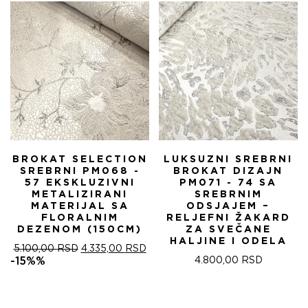
5.100,00 RSD.
BROKAT SELECTION
LUKSUZNI SREBRNI
SREBRNI PM068 -
BROKAT DIZAJN
57 EKSKLUZIVNI
PM071 - 74 SA
METALIZIRANI
SREBRNIM
MATERIJAL SA
ODSJAJEM –
FLORALNIM
RELJEFNI ŽAKARD
DEZENOM (150CM)
ZA SVEČANE
HALJINE I ODELA
ОРИГИНАЛНА
ТРЕНУТНА
5.100,00
RSD
4.335,00
RSD
ЦЕНА
ЦЕНА
-15%%
4.800,00
RSD
ЈЕ
ЈЕ:
БИЛА:
4.335,00 RSD.
5.100,00 RSD.