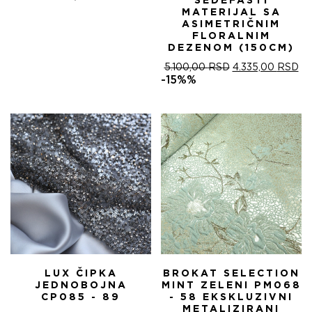
SEDEFASTI
MATERIJAL SA
ASIMETRIČNIM
FLORALNIM
DEZENOM (150CM)
ОРИГИНАЛНА
ТР
5.100,00
RSD
4.335,00
RSD
ЦЕНА
ЦЕ
-15%%
ЈЕ
ЈЕ:
БИЛА:
4.
5.100,00 RSD.
LUX ČIPKA
BROKAT SELECTION
JEDNOBOJNA
MINT ZELENI PM068
CP085 - 89
- 58 EKSKLUZIVNI
METALIZIRANI