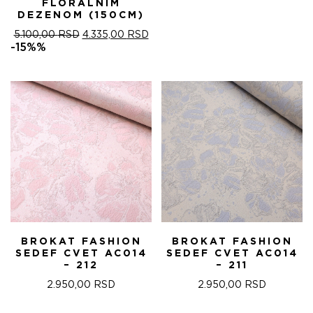
FLORALNIM
DEZENOM (150CM)
ОРИГИНАЛНА
ТРЕНУТНА
5.100,00
RSD
4.335,00
RSD
ЦЕНА
ЦЕНА
-15%%
ЈЕ
ЈЕ:
БИЛА:
4.335,00 RSD.
5.100,00 RSD.
BROKAT FASHION
BROKAT FASHION
SEDEF CVET AC014
SEDEF CVET AC014
– 212
– 211
2.950,00
RSD
2.950,00
RSD