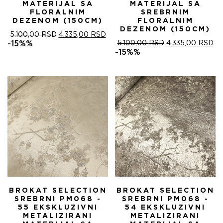
MATERIJAL SA
MATERIJAL SA
FLORALNIM
SREBRNIM
DEZENOM (150CM)
FLORALNIM
DEZENOM (150CM)
ОРИГИНАЛНА
ТРЕНУТНА
5.100,00
RSD
4.335,00
RSD
ЦЕНА
ЦЕНА
ОРИГИНАЛНА
ТР
-15%%
5.100,00
RSD
4.335,00
RSD
ЈЕ
ЈЕ:
ЦЕНА
ЦЕ
-15%%
БИЛА:
4.335,00 RSD.
ЈЕ
ЈЕ:
5.100,00 RSD.
БИЛА:
4.
5.100,00 RSD.
BROKAT SELECTION
BROKAT SELECTION
SREBRNI PM068 -
SREBRNI PM068 -
55 EKSKLUZIVNI
54 EKSKLUZIVNI
METALIZIRANI
METALIZIRANI