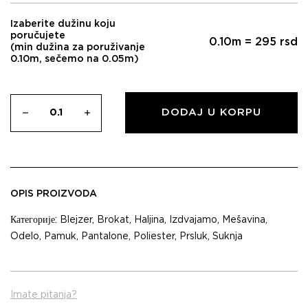
Izaberite dužinu koju
poručujete
0.10
m =
295
rsd
(min dužina za poruživanje
0.10m, sečemo na 0.05m)
DODAJ U KORPU
OPIS PROIZVODA
Категорије:
Blejzer
,
Brokat
,
Haljina
,
Izdvajamo
,
Mešavina
,
Odelo
,
Pamuk
,
Pantalone
,
Poliester
,
Prsluk
,
Suknja
Imate pitanja?