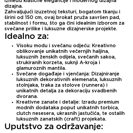
između klasične elegancije i modernog dizajna
dizajna.
Zahvaljujući izuzetnoj teksturi, bogatom tkanju i
širini od 150 cm, ovaj brokat pruža savršen pad,
stabilnost i formu, što ga čini idealnim izborom za
svečane prilike i luksuzne dizajnerske projekte.
Idealno za:
Visoku modu i svečanu odjeću:
Kreativno
oblikovanje unikatnih večernjih haljina,
luksuznih ženskih odijela, svečanih sakoa,
strukiranih korzeta, suknji A-kroja i
glamuroznih mantila.
Svečane događaje i vjenčanja:
Dizajniranje
luksuznih dekorativnih elemenata, luksuznih
stolnjaka, traka za stolove (runnera) i
unikatnih detalja za dekoraciju svadbenih
dvorana.
Kreativne zanate i detalje:
Izradu premium
modnih dodataka poput unikatnih torbica,
clutch nesesera, ukrasnih jastučića, te ostalih
luksuznih zanatskih (craft) projekata.
Uputstvo za održavanje: