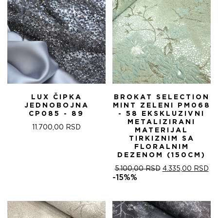
LUX ČIPKA
BROKAT SELECTION
JEDNOBOJNA
MINT ZELENI PM068
CP085 - 89
- 58 EKSKLUZIVNI
METALIZIRANI
11.700,00
RSD
MATERIJAL
TIRKIZNIM SA
FLORALNIM
DEZENOM (150CM)
ОРИГИНАЛНА
ТР
5.100,00
RSD
4.335,00
RSD
ЦЕНА
ЦЕ
-15%%
ЈЕ
ЈЕ:
БИЛА:
4.
5.100,00 RSD.