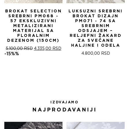
BROKAT SELECTION
LUKSUZNI SREBRNI
SREBRNI PM068 -
BROKAT DIZAJN
57 EKSKLUZIVNI
PM071 - 74 SA
METALIZIRANI
SREBRNIM
MATERIJAL SA
ODSJAJEM –
FLORALNIM
RELJEFNI ŽAKARD
DEZENOM (150CM)
ZA SVEČANE
HALJINE I ODELA
ОРИГИНАЛНА
ТРЕНУТНА
5.100,00
RSD
4.335,00
RSD
ЦЕНА
ЦЕНА
-15%%
4.800,00
RSD
ЈЕ
ЈЕ:
БИЛА:
4.335,00 RSD.
5.100,00 RSD.
IZDVAJAMO
NAJPRODAVANIJI