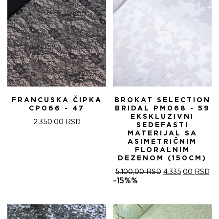
FRANCUSKA ČIPKA
BROKAT SELECTION
CP066 - 47
BRIDAL PM068 - 59
EKSKLUZIVNI
2.350,00
RSD
SEDEFASTI
MATERIJAL SA
ASIMETRIČNIM
FLORALNIM
DEZENOM (150CM)
ОРИГИНАЛНА
ТР
5.100,00
RSD
4.335,00
RSD
ЦЕНА
ЦЕ
-15%%
ЈЕ
ЈЕ:
БИЛА:
4.
5.100,00 RSD.