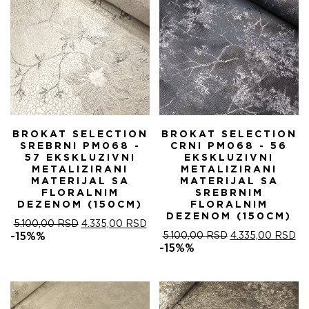
BROKAT SELECTION
BROKAT SELECTION
SREBRNI PM068 -
CRNI PM068 - 56
57 EKSKLUZIVNI
EKSKLUZIVNI
METALIZIRANI
METALIZIRANI
MATERIJAL SA
MATERIJAL SA
FLORALNIM
SREBRNIM
DEZENOM (150CM)
FLORALNIM
DEZENOM (150CM)
ОРИГИНАЛНА
ТРЕНУТНА
5.100,00
RSD
4.335,00
RSD
ЦЕНА
ЦЕНА
ОРИГИНАЛНА
ТР
-15%%
5.100,00
RSD
4.335,00
RSD
ЈЕ
ЈЕ:
ЦЕНА
ЦЕ
-15%%
БИЛА:
4.335,00 RSD.
ЈЕ
ЈЕ:
5.100,00 RSD.
БИЛА:
4.
5.100,00 RSD.