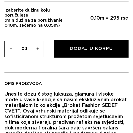
Izaberite dužinu koju
poručujete
0.10
m =
295
rsd
(min dužina za poruživanje
0.10m, sečemo na 0.05m)
DODAJ U KORPU
OPIS PROIZVODA
Unesite dozu čistog luksuza, glamura i visoke
mode u vaše kreacije sa našim ekskluzivnim
brokat
materijalom iz kolekcije „Brokat Fashion SEDEF
CVET”
. Ovaj vrhunski materijal odlikuje se
sofisticiranom strukturom prožetom svjetlucavim
nitima koje stvaraju predivan refleks na svjetlosti,
dok moderna floralna šara daje savršen balans