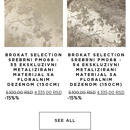
BROKAT SELECTION
BROKAT SELECTION
SREBRNI PM068 -
SREBRNI PM068 -
55 EKSKLUZIVNI
54 EKSKLUZIVNI
METALIZIRANI
METALIZIRANI
MATERIJAL SA
MATERIJAL SA
FLORALNIM
FLORALNIM
DEZENOM (150CM)
DEZENOM (150CM)
ОРИГИНАЛНА
ТРЕНУТНА
ОРИГИНАЛНА
ТР
5.100,00
RSD
4.335,00
RSD
5.100,00
RSD
4.335,00
RSD
ЦЕНА
ЦЕНА
ЦЕНА
ЦЕ
-15%%
-15%%
ЈЕ
ЈЕ:
ЈЕ
ЈЕ:
БИЛА:
4.335,00 RSD.
БИЛА:
4.
5.100,00 RSD.
5.100,00 RSD.
SEE ALL