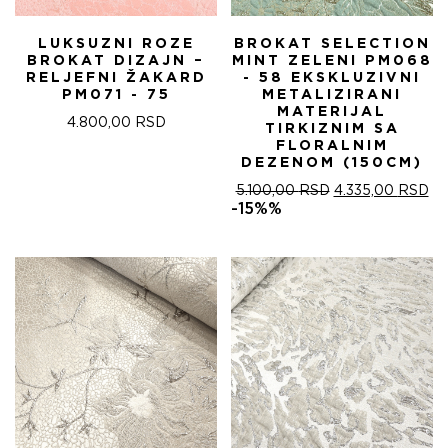
LUKSUZNI ROZE
BROKAT SELECTION
BROKAT DIZAJN –
MINT ZELENI PM068
RELJEFNI ŽAKARD
- 58 EKSKLUZIVNI
PM071 - 75
METALIZIRANI
MATERIJAL
4.800,00
RSD
TIRKIZNIM SA
FLORALNIM
DEZENOM (150CM)
ОРИГИНАЛНА
ТР
5.100,00
RSD
4.335,00
RSD
ЦЕНА
ЦЕ
-15%%
ЈЕ
ЈЕ:
БИЛА:
4.
5.100,00 RSD.