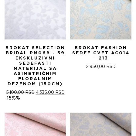
BROKAT SELECTION
BROKAT FASHION
BRIDAL PM068 - 59
SEDEF CVET AC014
EKSKLUZIVNI
– 213
SEDEFASTI
2.950,00
RSD
MATERIJAL SA
ASIMETRIČNIM
FLORALNIM
DEZENOM (150CM)
ОРИГИНАЛНА
ТРЕНУТНА
5.100,00
RSD
4.335,00
RSD
ЦЕНА
ЦЕНА
-15%%
ЈЕ
ЈЕ:
БИЛА:
4.335,00 RSD.
5.100,00 RSD.