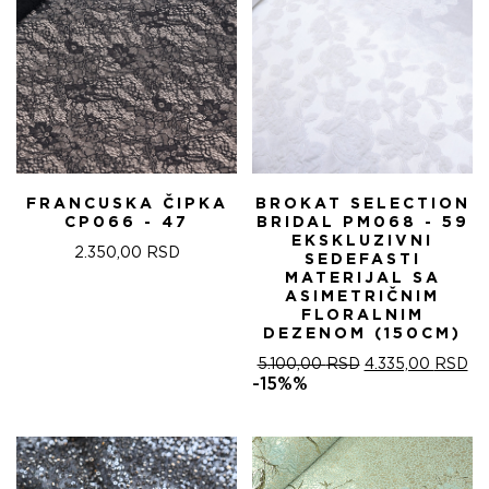
FRANCUSKA ČIPKA
BROKAT SELECTION
CP066 - 47
BRIDAL PM068 - 59
EKSKLUZIVNI
2.350,00
RSD
SEDEFASTI
MATERIJAL SA
ASIMETRIČNIM
FLORALNIM
DEZENOM (150CM)
ОРИГИНАЛНА
ТР
5.100,00
RSD
4.335,00
RSD
ЦЕНА
ЦЕ
-15%%
ЈЕ
ЈЕ:
БИЛА:
4.
5.100,00 RSD.