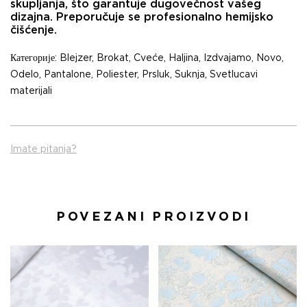
skupljanja, što garantuje dugovečnost vašeg
dizajna. Preporučuje se profesionalno hemijsko
čišćenje.
Категорије:
Blejzer
,
Brokat
,
Cveće
,
Haljina
,
Izdvajamo
,
Novo
,
Odelo
,
Pantalone
,
Poliester
,
Prsluk
,
Suknja
,
Svetlucavi
materijali
Imate pitanja?
POVEZANI PROIZVODI