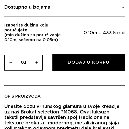
била:
4.335,00 RSD.
Dostupno u bojama
5.100,00 RSD.
Izaberite dužinu koju
poručujete
0.10
m =
433.5
rsd
(min dužina za poruživanje
0.10m, sečemo na 0.05m)
DODAJ U KORPU
OPIS PROIZVODA
Unesite dozu vrhunskog glamura u svoje kreacije
uz naš Brokat selection PM068. Ovaj luksuzni
tekstil predstavlja savršen spoj tradicionalne
teksture brokata i modernog, metaliziranog sjaja
koji svakom odevnom predmetu daje kraljevski