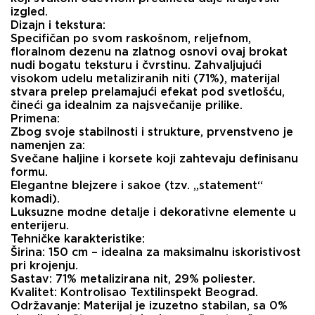
izgled.
​Dizajn i tekstura:
Specifičan po svom raskošnom, reljefnom,
floralnom dezenu na zlatnog osnovi ovaj brokat
nudi bogatu teksturu i čvrstinu. Zahvaljujući
visokom udelu metaliziranih niti (71%), materijal
stvara prelep prelamajući efekat pod svetlošću,
čineći ga idealnim za najsvečanije prilike.
​Primena:
Zbog svoje stabilnosti i strukture, prvenstveno je
namenjen za:
​Svečane haljine i korsete koji zahtevaju definisanu
formu.
​Elegantne blejzere i sakoe (tzv. „statement“
komadi).
​Luksuzne modne detalje i dekorativne elemente u
enterijeru.
​Tehničke karakteristike:
​Širina: 150 cm – idealna za maksimalnu iskoristivost
pri krojenju.
​Sastav: 71% metalizirana nit, 29% poliester.
​Kvalitet: Kontrolisao Textilinspekt Beograd.
​Održavanje: Materijal je izuzetno stabilan, sa 0%