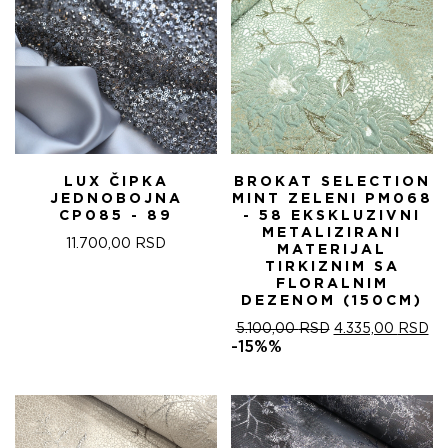
LUX ČIPKA
BROKAT SELECTION
JEDNOBOJNA
MINT ZELENI PM068
CP085 - 89
- 58 EKSKLUZIVNI
METALIZIRANI
11.700,00
RSD
MATERIJAL
TIRKIZNIM SA
FLORALNIM
DEZENOM (150CM)
ОРИГИНАЛНА
ТР
5.100,00
RSD
4.335,00
RSD
ЦЕНА
ЦЕ
-15%%
ЈЕ
ЈЕ:
БИЛА:
4.
5.100,00 RSD.