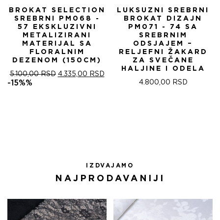
BROKAT SELECTION
LUKSUZNI SREBRNI
SREBRNI PM068 -
BROKAT DIZAJN
57 EKSKLUZIVNI
PM071 - 74 SA
METALIZIRANI
SREBRNIM
MATERIJAL SA
ODSJAJEM –
FLORALNIM
RELJEFNI ŽAKARD
DEZENOM (150CM)
ZA SVEČANE
HALJINE I ODELA
ОРИГИНАЛНА
ТРЕНУТНА
5.100,00
RSD
4.335,00
RSD
ЦЕНА
ЦЕНА
-15%%
4.800,00
RSD
ЈЕ
ЈЕ:
БИЛА:
4.335,00 RSD.
5.100,00 RSD.
IZDVAJAMO
NAJPRODAVANIJI