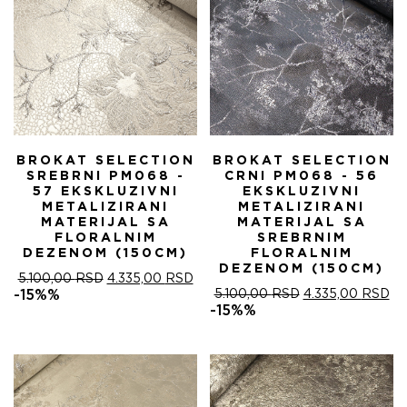
BROKAT SELECTION
BROKAT SELECTION
SREBRNI PM068 -
CRNI PM068 - 56
57 EKSKLUZIVNI
EKSKLUZIVNI
METALIZIRANI
METALIZIRANI
MATERIJAL SA
MATERIJAL SA
FLORALNIM
SREBRNIM
DEZENOM (150CM)
FLORALNIM
DEZENOM (150CM)
ОРИГИНАЛНА
ТРЕНУТНА
5.100,00
RSD
4.335,00
RSD
ЦЕНА
ЦЕНА
ОРИГИНАЛНА
ТР
-15%%
5.100,00
RSD
4.335,00
RSD
ЈЕ
ЈЕ:
ЦЕНА
ЦЕ
-15%%
БИЛА:
4.335,00 RSD.
ЈЕ
ЈЕ:
5.100,00 RSD.
БИЛА:
4.
5.100,00 RSD.