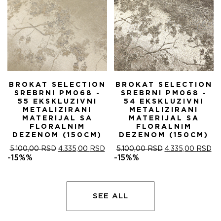
BROKAT SELECTION
BROKAT SELECTION
SREBRNI PM068 -
SREBRNI PM068 -
55 EKSKLUZIVNI
54 EKSKLUZIVNI
METALIZIRANI
METALIZIRANI
MATERIJAL SA
MATERIJAL SA
FLORALNIM
FLORALNIM
DEZENOM (150CM)
DEZENOM (150CM)
ОРИГИНАЛНА
ТРЕНУТНА
ОРИГИНАЛНА
ТР
5.100,00
RSD
4.335,00
RSD
5.100,00
RSD
4.335,00
RSD
ЦЕНА
ЦЕНА
ЦЕНА
ЦЕ
-15%%
-15%%
ЈЕ
ЈЕ:
ЈЕ
ЈЕ:
БИЛА:
4.335,00 RSD.
БИЛА:
4.
5.100,00 RSD.
5.100,00 RSD.
SEE ALL