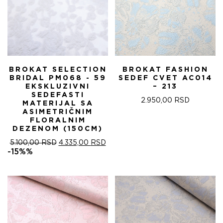
BROKAT SELECTION
BROKAT FASHION
BRIDAL PM068 - 59
SEDEF CVET AC014
EKSKLUZIVNI
– 213
SEDEFASTI
2.950,00
RSD
MATERIJAL SA
ASIMETRIČNIM
FLORALNIM
DEZENOM (150CM)
ОРИГИНАЛНА
ТРЕНУТНА
5.100,00
RSD
4.335,00
RSD
ЦЕНА
ЦЕНА
-15%%
ЈЕ
ЈЕ:
БИЛА:
4.335,00 RSD.
5.100,00 RSD.