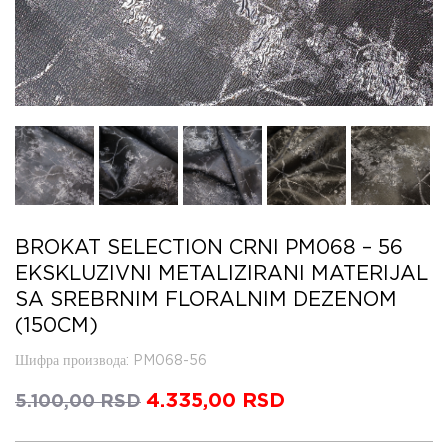
BROKAT SELECTION CRNI PM068 – 56
EKSKLUZIVNI METALIZIRANI MATERIJAL
SA SREBRNIM FLORALNIM DEZENOM
(150CM)
Шифра производа
: PM068-56
Оригинална
4.335,00
RSD
Тренутна
5.100,00
RSD
цена
цена
је
је: