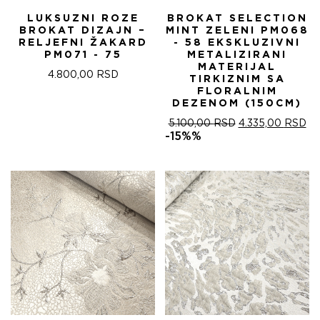
LUKSUZNI ROZE
BROKAT SELECTION
BROKAT DIZAJN –
MINT ZELENI PM068
RELJEFNI ŽAKARD
- 58 EKSKLUZIVNI
PM071 - 75
METALIZIRANI
MATERIJAL
4.800,00
RSD
TIRKIZNIM SA
FLORALNIM
DEZENOM (150CM)
ОРИГИНАЛНА
ТР
5.100,00
RSD
4.335,00
RSD
ЦЕНА
ЦЕ
-15%%
ЈЕ
ЈЕ:
БИЛА:
4.
5.100,00 RSD.