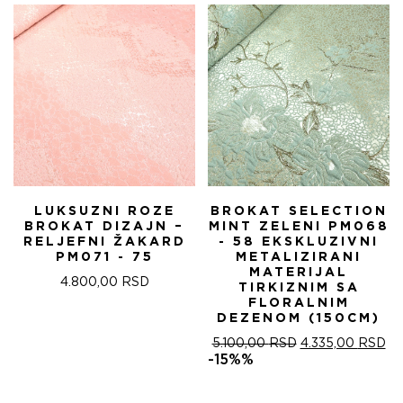
LUKSUZNI ROZE
BROKAT SELECTION
BROKAT DIZAJN –
MINT ZELENI PM068
RELJEFNI ŽAKARD
- 58 EKSKLUZIVNI
PM071 - 75
METALIZIRANI
MATERIJAL
4.800,00
RSD
TIRKIZNIM SA
FLORALNIM
DEZENOM (150CM)
ОРИГИНАЛНА
ТР
5.100,00
RSD
4.335,00
RSD
ЦЕНА
ЦЕ
-15%%
ЈЕ
ЈЕ:
БИЛА:
4.