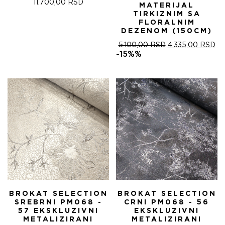
11.700,00
RSD
MATERIJAL
TIRKIZNIM SA
FLORALNIM
DEZENOM (150CM)
ОРИГИНАЛНА
ТР
5.100,00
RSD
4.335,00
RSD
ЦЕНА
ЦЕ
-15%%
ЈЕ
ЈЕ:
БИЛА:
4.
5.100,00 RSD.
BROKAT SELECTION
BROKAT SELECTION
SREBRNI PM068 -
CRNI PM068 - 56
57 EKSKLUZIVNI
EKSKLUZIVNI
METALIZIRANI
METALIZIRANI