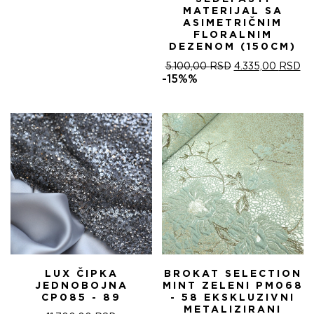
MATERIJAL SA
ASIMETRIČNIM
FLORALNIM
DEZENOM (150CM)
ОРИГИНАЛНА
ТР
5.100,00
RSD
4.335,00
RSD
ЦЕНА
ЦЕ
-15%%
ЈЕ
ЈЕ:
БИЛА:
4.
5.100,00 RSD.
LUX ČIPKA
BROKAT SELECTION
JEDNOBOJNA
MINT ZELENI PM068
CP085 - 89
- 58 EKSKLUZIVNI
METALIZIRANI