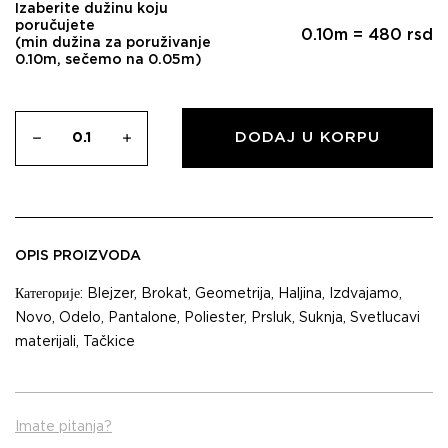
Izaberite dužinu koju
poručujete
0.10
m =
480
rsd
(min dužina za poruživanje
0.10m, sečemo na 0.05m)
DODAJ U KORPU
OPIS PROIZVODA
Категорије:
Blejzer
,
Brokat
,
Geometrija
,
Haljina
,
Izdvajamo
,
Novo
,
Odelo
,
Pantalone
,
Poliester
,
Prsluk
,
Suknja
,
Svetlucavi
materijali
,
Tačkice
Imate pitanja?