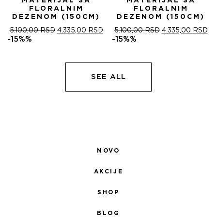
MATERIJAL SA
MATERIJAL SA
FLORALNIM
FLORALNIM
DEZENOM (150CM)
DEZENOM (150CM)
ОРИГИНАЛНА
ТРЕНУТНА
ОРИГИНАЛНА
ТР
5.100,00
RSD
4.335,00
RSD
5.100,00
RSD
4.335,00
RSD
ЦЕНА
ЦЕНА
ЦЕНА
ЦЕ
-15%%
-15%%
ЈЕ
ЈЕ:
ЈЕ
ЈЕ:
БИЛА:
4.335,00 RSD.
БИЛА:
4.
5.100,00 RSD.
5.100,00 RSD.
SEE ALL
NOVO
AKCIJE
SHOP
BLOG