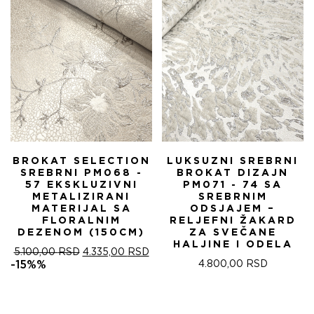
5.100,00 RSD.
BROKAT SELECTION
LUKSUZNI SREBRNI
SREBRNI PM068 -
BROKAT DIZAJN
57 EKSKLUZIVNI
PM071 - 74 SA
METALIZIRANI
SREBRNIM
MATERIJAL SA
ODSJAJEM –
FLORALNIM
RELJEFNI ŽAKARD
DEZENOM (150CM)
ZA SVEČANE
HALJINE I ODELA
ОРИГИНАЛНА
ТРЕНУТНА
5.100,00
RSD
4.335,00
RSD
ЦЕНА
ЦЕНА
-15%%
4.800,00
RSD
ЈЕ
ЈЕ:
БИЛА:
4.335,00 RSD.
5.100,00 RSD.