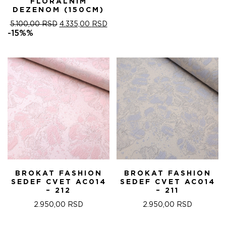
FLORALNIM
DEZENOM (150CM)
ОРИГИНАЛНА
ТРЕНУТНА
5.100,00
RSD
4.335,00
RSD
ЦЕНА
ЦЕНА
-15%%
ЈЕ
ЈЕ:
БИЛА:
4.335,00 RSD.
5.100,00 RSD.
BROKAT FASHION
BROKAT FASHION
SEDEF CVET AC014
SEDEF CVET AC014
– 212
– 211
2.950,00
RSD
2.950,00
RSD