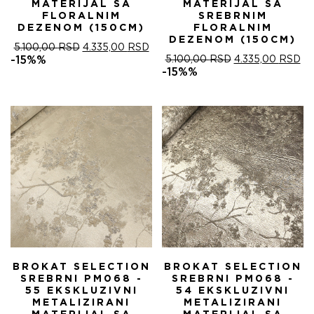
MATERIJAL SA
MATERIJAL SA
FLORALNIM
SREBRNIM
DEZENOM (150CM)
FLORALNIM
DEZENOM (150CM)
ОРИГИНАЛНА
ТРЕНУТНА
5.100,00
RSD
4.335,00
RSD
ЦЕНА
ЦЕНА
ОРИГИНАЛНА
ТР
-15%%
5.100,00
RSD
4.335,00
RSD
ЈЕ
ЈЕ:
ЦЕНА
ЦЕ
-15%%
БИЛА:
4.335,00 RSD.
ЈЕ
ЈЕ:
5.100,00 RSD.
БИЛА:
4.
5.100,00 RSD.
BROKAT SELECTION
BROKAT SELECTION
SREBRNI PM068 -
SREBRNI PM068 -
55 EKSKLUZIVNI
54 EKSKLUZIVNI
METALIZIRANI
METALIZIRANI