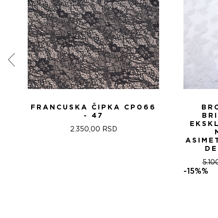
FRANCUSKA ČIPKA CP066
BR
- 47
BR
EKSK
2.350,00
RSD
ASIME
DE
5.10
-15%%