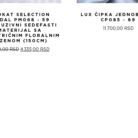
OKAT SELECTION
LUX ČIPKA JEDNO
IDAL PM068 - 59
CP085 - 89
LUZIVNI SEDEFASTI
11.700,00
RSD
MATERIJAL SA
TRIČNIM FLORALNIM
ZENOM (150CM)
ОРИГИНАЛНА
ТРЕНУТНА
0,00
RSD
4.335,00
RSD
ЦЕНА
ЦЕНА
ЈЕ
ЈЕ:
БИЛА:
4.335,00 RSD.
5.100,00 RSD.