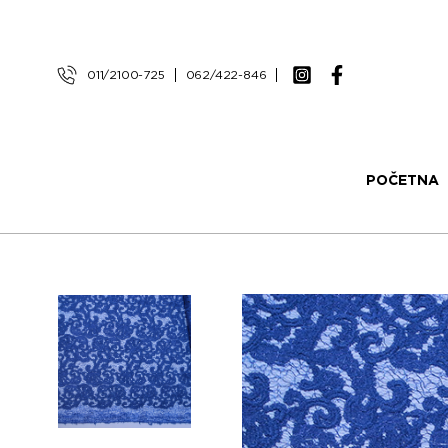
011/2100-725
062/422-846
POČETNA