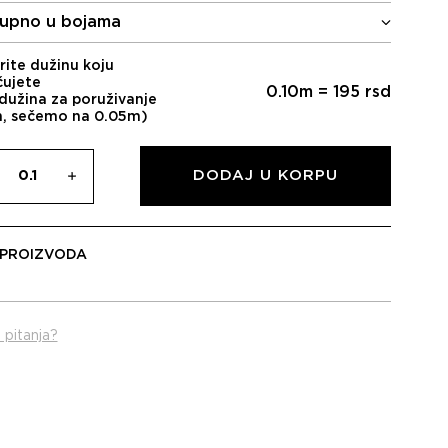
upno u bojama
rite dužinu koju
čujete
0.10
m =
195
rsd
dužina za poruživanje
m, sečemo na 0.05m)
DODAJ U KORPU
 PROIZVODA
 pitanja?