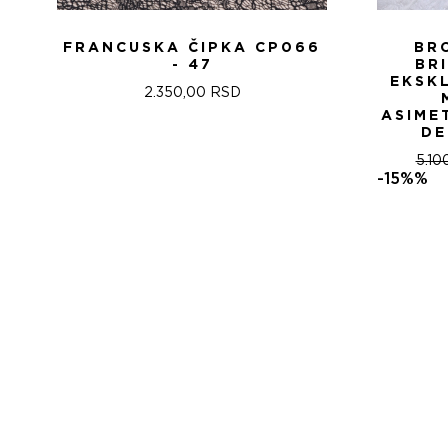
FRANCUSKA ČIPKA CP066
BR
- 47
BR
EKSK
2.350,00
RSD
ASIME
DE
5.10
-15%%