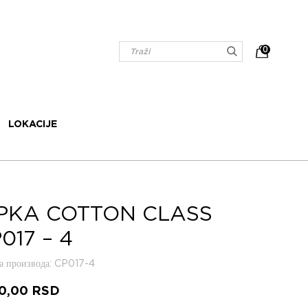
0
LOKACIJE
PKA COTTON CLASS
017 – 4
 производа
: CP017-4
50,00
RSD