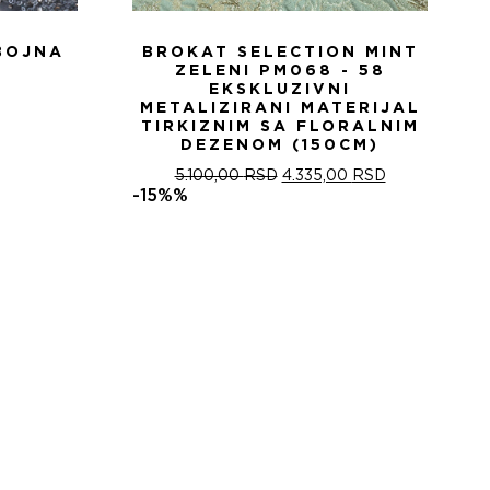
BOJNA
BROKAT SELECTION MINT
ZELENI PM068 - 58
EKSKLUZIVNI
METALIZIRANI MATERIJAL
TIRKIZNIM SA FLORALNIM
DEZENOM (150CM)
ОРИГИНАЛНА
ТРЕНУТНА
5.100,00
RSD
4.335,00
RSD
ЦЕНА
ЦЕНА
-15%%
ЈЕ
ЈЕ:
БИЛА:
4.335,00 RSD
5.100,00 RSD.