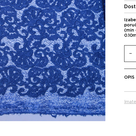
Dost
Izabe
poru
(min 
0.10
OPIS
Imate