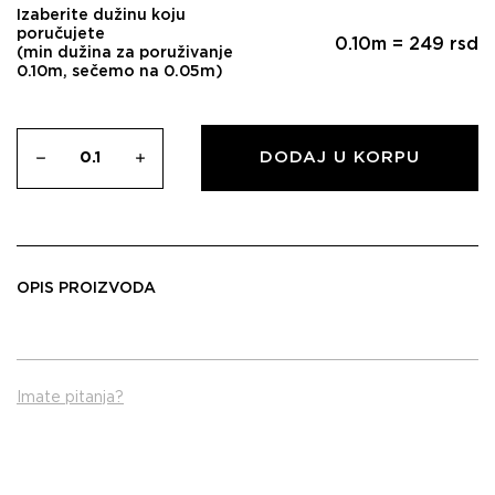
Izaberite dužinu koju
poručujete
0.10
m =
249
rsd
(min dužina za poruživanje
0.10m, sečemo na 0.05m)
DODAJ U KORPU
OPIS PROIZVODA
Imate pitanja?