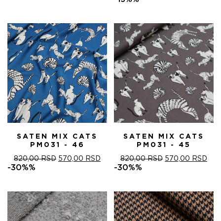
ЈЕ
ЈЕ:
БИЛА:
4.
5.100,00 RSD.
SATEN MIX CATS
SATEN MIX CATS
PM031 - 46
PM031 - 45
ОРИГИНАЛНА
ТРЕНУТНА
ОРИГИНАЛНА
ТРЕ
820,00
RSD
570,00
RSD
820,00
RSD
570,00
RSD
ЦЕНА
ЦЕНА
ЦЕНА
ЦЕ
-30%%
-30%%
ЈЕ
ЈЕ:
ЈЕ
ЈЕ:
БИЛА:
570,00 RSD.
БИЛА:
570
820,00 RSD.
820,00 RSD.