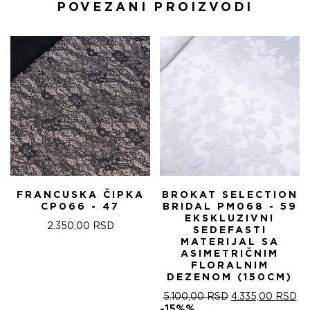
POVEZANI PROIZVODI
FRANCUSKA ČIPKA
BROKAT SELECTION
CP066 - 47
BRIDAL PM068 - 59
EKSKLUZIVNI
2.350,00
RSD
SEDEFASTI
MATERIJAL SA
ASIMETRIČNIM
FLORALNIM
DEZENOM (150CM)
ОРИГИНАЛНА
ТР
5.100,00
RSD
4.335,00
RSD
ЦЕНА
ЦЕ
-15%%