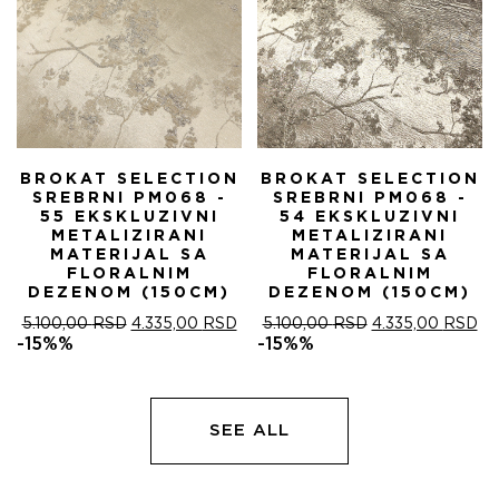
BROKAT SELECTION
BROKAT SELECTION
SREBRNI PM068 -
SREBRNI PM068 -
55 EKSKLUZIVNI
54 EKSKLUZIVNI
METALIZIRANI
METALIZIRANI
MATERIJAL SA
MATERIJAL SA
FLORALNIM
FLORALNIM
DEZENOM (150CM)
DEZENOM (150CM)
ОРИГИНАЛНА
ТРЕНУТНА
ОРИГИНАЛНА
ТР
5.100,00
RSD
4.335,00
RSD
5.100,00
RSD
4.335,00
RSD
ЦЕНА
ЦЕНА
ЦЕНА
ЦЕ
-15%%
-15%%
ЈЕ
ЈЕ:
ЈЕ
ЈЕ:
БИЛА:
4.335,00 RSD.
БИЛА:
4.
5.100,00 RSD.
5.100,00 RSD.
SEE ALL