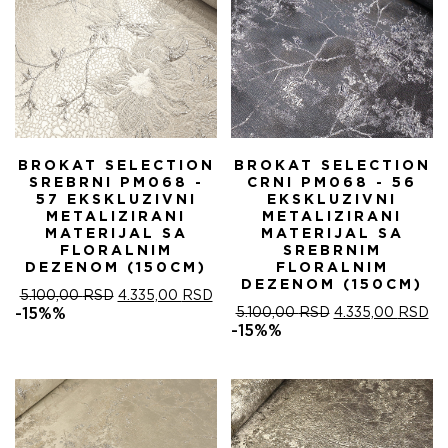
BROKAT SELECTION
BROKAT SELECTION
SREBRNI PM068 -
CRNI PM068 - 56
57 EKSKLUZIVNI
EKSKLUZIVNI
METALIZIRANI
METALIZIRANI
MATERIJAL SA
MATERIJAL SA
FLORALNIM
SREBRNIM
DEZENOM (150CM)
FLORALNIM
DEZENOM (150CM)
ОРИГИНАЛНА
ТРЕНУТНА
5.100,00
RSD
4.335,00
RSD
ЦЕНА
ЦЕНА
ОРИГИНАЛНА
ТР
-15%%
5.100,00
RSD
4.335,00
RSD
ЈЕ
ЈЕ:
ЦЕНА
ЦЕ
-15%%
БИЛА:
4.335,00 RSD.
ЈЕ
ЈЕ:
5.100,00 RSD.
БИЛА:
4.
5.100,00 RSD.