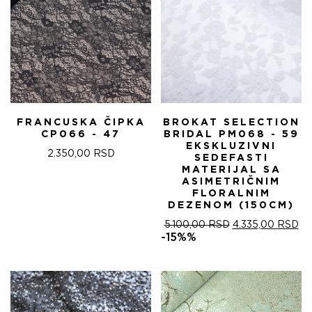
FRANCUSKA ČIPKA
BROKAT SELECTION
CP066 - 47
BRIDAL PM068 - 59
EKSKLUZIVNI
2.350,00
RSD
SEDEFASTI
MATERIJAL SA
ASIMETRIČNIM
FLORALNIM
DEZENOM (150CM)
ОРИГИНАЛНА
ТР
5.100,00
RSD
4.335,00
RSD
ЦЕНА
ЦЕ
-15%%
ЈЕ
ЈЕ:
БИЛА:
4.
5.100,00 RSD.