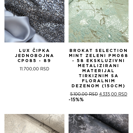
LUX ČIPKA
BROKAT SELECTION
JEDNOBOJNA
MINT ZELENI PM068
CP085 - 89
- 58 EKSKLUZIVNI
METALIZIRANI
11.700,00
RSD
MATERIJAL
TIRKIZNIM SA
FLORALNIM
DEZENOM (150CM)
ОРИГИНАЛНА
ТР
5.100,00
RSD
4.335,00
RSD
ЦЕНА
ЦЕ
-15%%
ЈЕ
ЈЕ:
БИЛА:
4.
5.100,00 RSD.