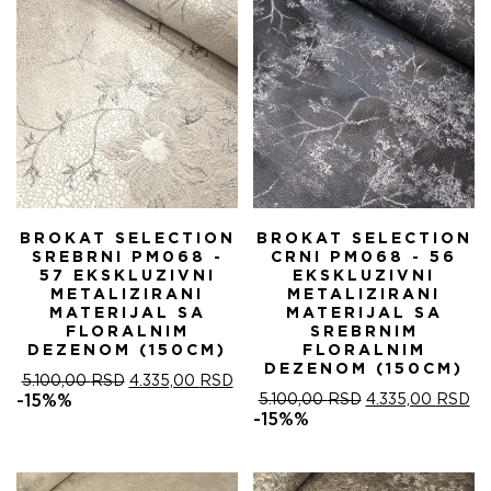
BROKAT SELECTION
BROKAT SELECTION
SREBRNI PM068 -
CRNI PM068 - 56
57 EKSKLUZIVNI
EKSKLUZIVNI
METALIZIRANI
METALIZIRANI
MATERIJAL SA
MATERIJAL SA
FLORALNIM
SREBRNIM
DEZENOM (150CM)
FLORALNIM
DEZENOM (150CM)
ОРИГИНАЛНА
ТРЕНУТНА
5.100,00
RSD
4.335,00
RSD
ЦЕНА
ЦЕНА
ОРИГИНАЛНА
ТР
-15%%
5.100,00
RSD
4.335,00
RSD
ЈЕ
ЈЕ:
ЦЕНА
ЦЕ
-15%%
БИЛА:
4.335,00 RSD.
ЈЕ
ЈЕ:
5.100,00 RSD.
БИЛА:
4.
5.100,00 RSD.