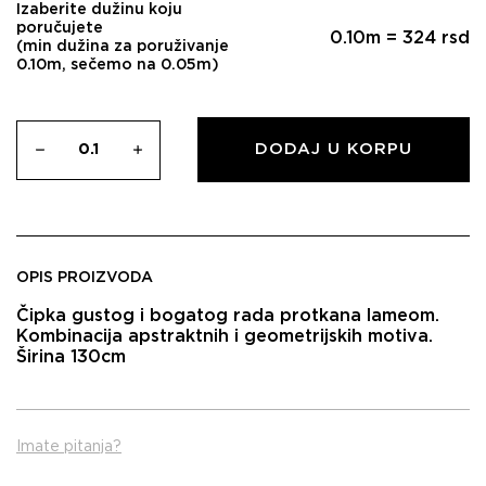
Izaberite dužinu koju
poručujete
0.10
m =
324
rsd
(min dužina za poruživanje
0.10m, sečemo na 0.05m)
DODAJ U KORPU
OPIS PROIZVODA
Čipka gustog i bogatog rada protkana lameom.
Kombinacija apstraktnih i geometrijskih motiva.
Širina 130cm
Imate pitanja?