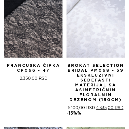
FRANCUSKA ČIPKA
BROKAT SELECTION
CP066 - 47
BRIDAL PM068 - 59
EKSKLUZIVNI
2.350,00
RSD
SEDEFASTI
MATERIJAL SA
ASIMETRIČNIM
FLORALNIM
DEZENOM (150CM)
ОРИГИНАЛНА
ТР
5.100,00
RSD
4.335,00
RSD
ЦЕНА
ЦЕ
-15%%
ЈЕ
ЈЕ:
БИЛА:
4.
5.100,00 RSD.