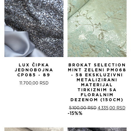
LUX ČIPKA
BROKAT SELECTION
JEDNOBOJNA
MINT ZELENI PM068
CP085 - 89
- 58 EKSKLUZIVNI
METALIZIRANI
11.700,00
RSD
MATERIJAL
TIRKIZNIM SA
FLORALNIM
DEZENOM (150CM)
ОРИГИНАЛНА
ТР
5.100,00
RSD
4.335,00
RSD
ЦЕНА
ЦЕ
-15%%
ЈЕ
ЈЕ:
БИЛА:
4.
5.100,00 RSD.