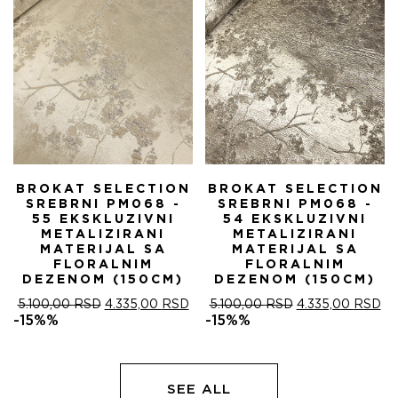
BROKAT SELECTION
BROKAT SELECTION
SREBRNI PM068 -
SREBRNI PM068 -
55 EKSKLUZIVNI
54 EKSKLUZIVNI
METALIZIRANI
METALIZIRANI
MATERIJAL SA
MATERIJAL SA
FLORALNIM
FLORALNIM
DEZENOM (150CM)
DEZENOM (150CM)
ОРИГИНАЛНА
ТРЕНУТНА
ОРИГИНАЛНА
ТР
5.100,00
RSD
4.335,00
RSD
5.100,00
RSD
4.335,00
RSD
ЦЕНА
ЦЕНА
ЦЕНА
ЦЕ
-15%%
-15%%
ЈЕ
ЈЕ:
ЈЕ
ЈЕ:
БИЛА:
4.335,00 RSD.
БИЛА:
4.
5.100,00 RSD.
5.100,00 RSD.
SEE ALL