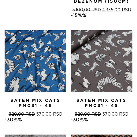
DEZENOM (150CM)
ОРИГИНАЛНА
ТР
5.100,00
RSD
4.335,00
RSD
ЦЕНА
ЦЕ
-15%%
ЈЕ
ЈЕ:
БИЛА:
4.
5.100,00 RSD.
SATEN MIX CATS
SATEN MIX CATS
PM031 - 46
PM031 - 45
ОРИГИНАЛНА
ТРЕНУТНА
ОРИГИНАЛНА
ТРЕ
820,00
RSD
570,00
RSD
820,00
RSD
570,00
RSD
ЦЕНА
ЦЕНА
ЦЕНА
ЦЕ
-30%%
-30%%
ЈЕ
ЈЕ:
ЈЕ
ЈЕ:
БИЛА:
570,00 RSD.
БИЛА:
570
820,00 RSD.
820,00 RSD.