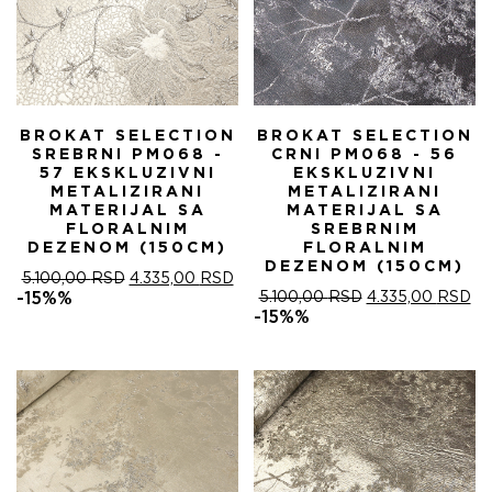
BROKAT SELECTION
BROKAT SELECTION
SREBRNI PM068 -
CRNI PM068 - 56
57 EKSKLUZIVNI
EKSKLUZIVNI
METALIZIRANI
METALIZIRANI
MATERIJAL SA
MATERIJAL SA
FLORALNIM
SREBRNIM
DEZENOM (150CM)
FLORALNIM
DEZENOM (150CM)
ОРИГИНАЛНА
ТРЕНУТНА
5.100,00
RSD
4.335,00
RSD
ЦЕНА
ЦЕНА
ОРИГИНАЛНА
ТР
-15%%
5.100,00
RSD
4.335,00
RSD
ЈЕ
ЈЕ:
ЦЕНА
ЦЕ
-15%%
БИЛА:
4.335,00 RSD.
ЈЕ
ЈЕ:
5.100,00 RSD.
БИЛА:
4.
5.100,00 RSD.