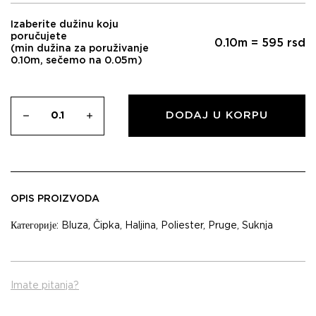
Izaberite dužinu koju
poručujete
0.10
m =
595
rsd
(min dužina za poruživanje
0.10m, sečemo na 0.05m)
DODAJ U KORPU
OPIS PROIZVODA
Категорије:
Bluza
,
Čipka
,
Haljina
,
Poliester
,
Pruge
,
Suknja
Imate pitanja?