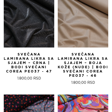
SVEČANA
SVEČANA
LAMIRANA LIKRA SA
LAMIRANA LIKRA SA
SJAJEM – CRNA |
SJAJEM – BOJA
BODI SVEČANI
KOŽE (NUDE) | BODI
COREA PE037 - 47
SVEČANI COREA
PE037 - 46
1.800,00
RSD
1.800,00
RSD