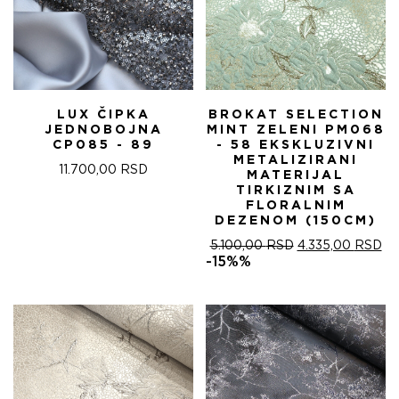
LUX ČIPKA
BROKAT SELECTION
JEDNOBOJNA
MINT ZELENI PM068
CP085 - 89
- 58 EKSKLUZIVNI
METALIZIRANI
11.700,00
RSD
MATERIJAL
TIRKIZNIM SA
FLORALNIM
DEZENOM (150CM)
ОРИГИНАЛНА
ТР
5.100,00
RSD
4.335,00
RSD
ЦЕНА
ЦЕ
-15%%
ЈЕ
ЈЕ:
БИЛА:
4.
5.100,00 RSD.