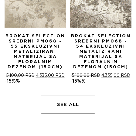
BROKAT SELECTION
BROKAT SELECTION
SREBRNI PM068 -
SREBRNI PM068 -
55 EKSKLUZIVNI
54 EKSKLUZIVNI
METALIZIRANI
METALIZIRANI
MATERIJAL SA
MATERIJAL SA
FLORALNIM
FLORALNIM
DEZENOM (150CM)
DEZENOM (150CM)
ОРИГИНАЛНА
ТРЕНУТНА
ОРИГИНАЛНА
ТР
5.100,00
RSD
4.335,00
RSD
5.100,00
RSD
4.335,00
RSD
ЦЕНА
ЦЕНА
ЦЕНА
ЦЕ
-15%%
-15%%
ЈЕ
ЈЕ:
ЈЕ
ЈЕ:
БИЛА:
4.335,00 RSD.
БИЛА:
4.
5.100,00 RSD.
5.100,00 RSD.
SEE ALL