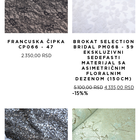
FRANCUSKA ČIPKA
BROKAT SELECTION
CP066 - 47
BRIDAL PM068 - 59
EKSKLUZIVNI
2.350,00
RSD
SEDEFASTI
MATERIJAL SA
ASIMETRIČNIM
FLORALNIM
DEZENOM (150CM)
ОРИГИНАЛНА
ТР
5.100,00
RSD
4.335,00
RSD
ЦЕНА
ЦЕ
-15%%
ЈЕ
ЈЕ:
БИЛА:
4.
5.100,00 RSD.