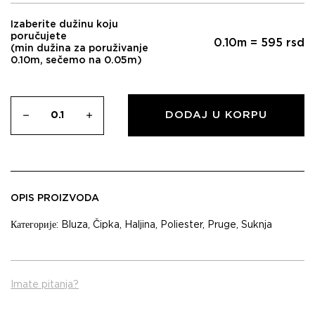
Izaberite dužinu koju
poručujete
0.10
m =
595
rsd
(min dužina za poruživanje
0.10m, sečemo na 0.05m)
DODAJ U KORPU
OPIS PROIZVODA
Категорије:
Bluza
,
Čipka
,
Haljina
,
Poliester
,
Pruge
,
Suknja
Imate pitanja?