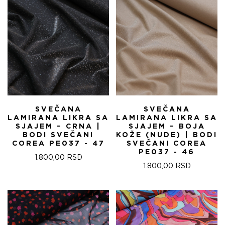
SVEČANA
SVEČANA
LAMIRANA LIKRA SA
LAMIRANA LIKRA SA
SJAJEM – CRNA |
SJAJEM – BOJA
BODI SVEČANI
KOŽE (NUDE) | BODI
COREA PE037 - 47
SVEČANI COREA
PE037 - 46
1.800,00
RSD
1.800,00
RSD