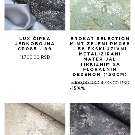
LUX ČIPKA
BROKAT SELECTION
JEDNOBOJNA
MINT ZELENI PM068
CP085 - 89
- 58 EKSKLUZIVNI
METALIZIRANI
11.700,00
RSD
MATERIJAL
TIRKIZNIM SA
FLORALNIM
DEZENOM (150CM)
ОРИГИНАЛНА
ТР
5.100,00
RSD
4.335,00
RSD
ЦЕНА
ЦЕ
-15%%
ЈЕ
ЈЕ:
БИЛА:
4.
5.100,00 RSD.