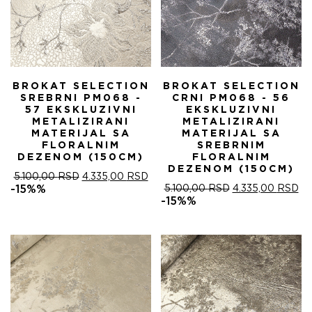
BROKAT SELECTION
BROKAT SELECTION
SREBRNI PM068 -
CRNI PM068 - 56
57 EKSKLUZIVNI
EKSKLUZIVNI
METALIZIRANI
METALIZIRANI
MATERIJAL SA
MATERIJAL SA
FLORALNIM
SREBRNIM
DEZENOM (150CM)
FLORALNIM
DEZENOM (150CM)
ОРИГИНАЛНА
ТРЕНУТНА
5.100,00
RSD
4.335,00
RSD
ЦЕНА
ЦЕНА
ОРИГИНАЛНА
ТР
-15%%
5.100,00
RSD
4.335,00
RSD
ЈЕ
ЈЕ:
ЦЕНА
ЦЕ
-15%%
БИЛА:
4.335,00 RSD.
ЈЕ
ЈЕ:
5.100,00 RSD.
БИЛА:
4.
5.100,00 RSD.