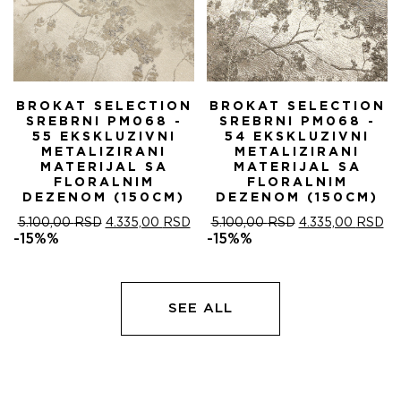
BROKAT SELECTION
BROKAT SELECTION
SREBRNI PM068 -
SREBRNI PM068 -
55 EKSKLUZIVNI
54 EKSKLUZIVNI
METALIZIRANI
METALIZIRANI
MATERIJAL SA
MATERIJAL SA
FLORALNIM
FLORALNIM
DEZENOM (150CM)
DEZENOM (150CM)
ОРИГИНАЛНА
ТРЕНУТНА
ОРИГИНАЛНА
ТР
5.100,00
RSD
4.335,00
RSD
5.100,00
RSD
4.335,00
RSD
ЦЕНА
ЦЕНА
ЦЕНА
ЦЕ
-15%%
-15%%
ЈЕ
ЈЕ:
ЈЕ
ЈЕ:
БИЛА:
4.335,00 RSD.
БИЛА:
4.
5.100,00 RSD.
5.100,00 RSD.
SEE ALL