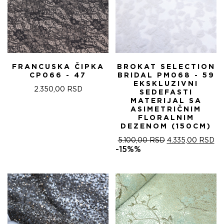
FRANCUSKA ČIPKA
BROKAT SELECTION
CP066 - 47
BRIDAL PM068 - 59
EKSKLUZIVNI
2.350,00
RSD
SEDEFASTI
MATERIJAL SA
ASIMETRIČNIM
FLORALNIM
DEZENOM (150CM)
ОРИГИНАЛНА
ТР
5.100,00
RSD
4.335,00
RSD
ЦЕНА
ЦЕ
-15%%
ЈЕ
ЈЕ:
БИЛА:
4.
5.100,00 RSD.