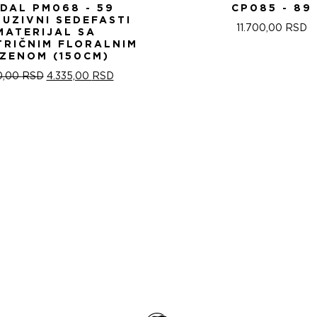
IDAL PM068 - 59
CP085 - 89
LUZIVNI SEDEFASTI
11.700,00
RSD
MATERIJAL SA
TRIČNIM FLORALNIM
ZENOM (150CM)
ОРИГИНАЛНА
ТРЕНУТНА
0,00
RSD
4.335,00
RSD
ЦЕНА
ЦЕНА
ЈЕ
ЈЕ:
БИЛА:
4.335,00 RSD.
5.100,00 RSD.