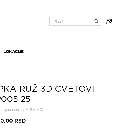
0
LOKACIJE
PKA RUŽ 3D CVETOVI
005 25
 производа
: CP005-25
80,00
RSD