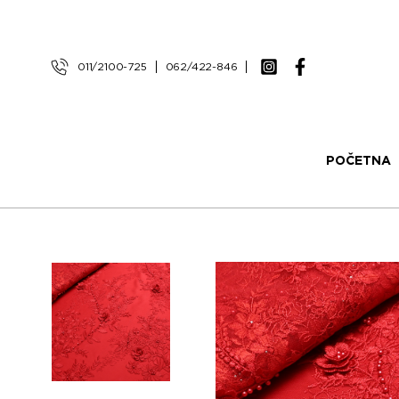
011/2100-725
062/422-846
POČETNA