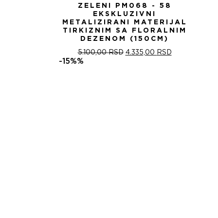
ZELENI PM068 - 58
EKSKLUZIVNI
METALIZIRANI MATERIJAL
TIRKIZNIM SA FLORALNIM
DEZENOM (150CM)
ОРИГИНАЛНА
ТРЕНУТНА
5.100,00
RSD
4.335,00
RSD
ЦЕНА
ЦЕНА
-15%%
ЈЕ
ЈЕ:
БИЛА:
4.335,00 RSD
5.100,00 RSD.