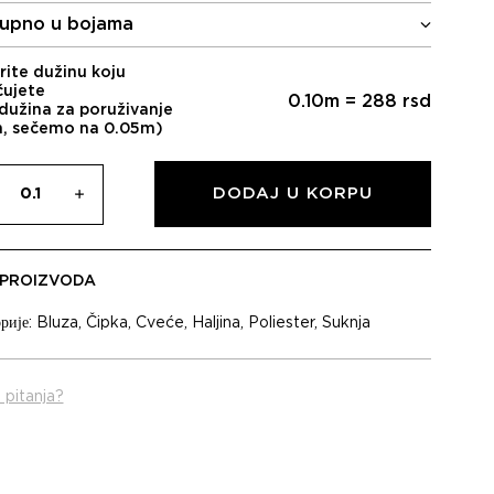
upno u bojama
rite dužinu koju
čujete
0.10
m =
288
rsd
dužina za poruživanje
m, sečemo na 0.05m)
DODAJ U KORPU
 PROIZVODA
рије:
Bluza
,
Čipka
,
Cveće
,
Haljina
,
Poliester
,
Suknja
 pitanja?