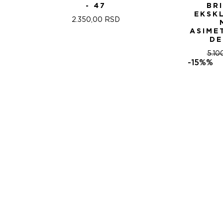
- 47
BR
EKSK
2.350,00
RSD
ASIME
DE
5.10
-15%%