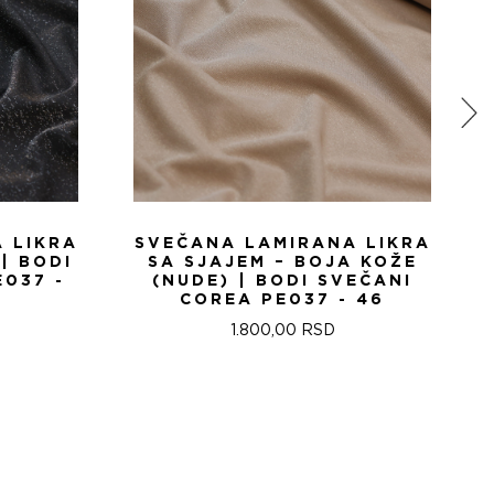
 LIKRA
SVEČANA LAMIRANA LIKRA
| BODI
SA SJAJEM – BOJA KOŽE
E037 -
(NUDE) | BODI SVEČANI
COREA PE037 - 46
1.800,00
RSD