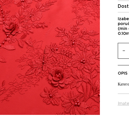
Dost
Izabe
poru
(min 
0.10
OPIS
Катего
Imate