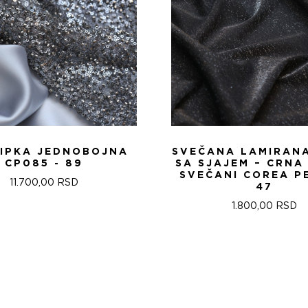
ČIPKA JEDNOBOJNA
SVEČANA LAMIRANA
CP085 - 89
SA SJAJEM – CRNA 
SVEČANI COREA P
11.700,00
RSD
47
1.800,00
RSD