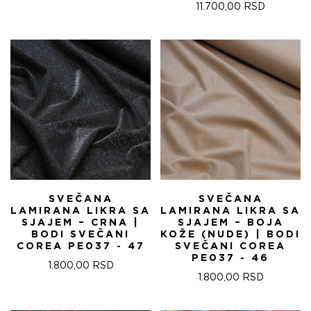
11.700,00
RSD
SVEČANA
SVEČANA
LAMIRANA LIKRA SA
LAMIRANA LIKRA SA
SJAJEM – CRNA |
SJAJEM – BOJA
BODI SVEČANI
KOŽE (NUDE) | BODI
COREA PE037 - 47
SVEČANI COREA
PE037 - 46
1.800,00
RSD
1.800,00
RSD