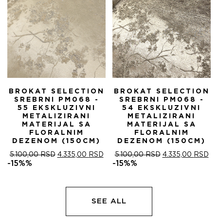
BROKAT SELECTION
BROKAT SELECTION
SREBRNI PM068 -
SREBRNI PM068 -
55 EKSKLUZIVNI
54 EKSKLUZIVNI
METALIZIRANI
METALIZIRANI
MATERIJAL SA
MATERIJAL SA
FLORALNIM
FLORALNIM
DEZENOM (150CM)
DEZENOM (150CM)
ОРИГИНАЛНА
ТРЕНУТНА
ОРИГИНАЛНА
ТР
5.100,00
RSD
4.335,00
RSD
5.100,00
RSD
4.335,00
RSD
ЦЕНА
ЦЕНА
ЦЕНА
ЦЕ
-15%%
-15%%
ЈЕ
ЈЕ:
ЈЕ
ЈЕ:
БИЛА:
4.335,00 RSD.
БИЛА:
4.
5.100,00 RSD.
5.100,00 RSD.
SEE ALL