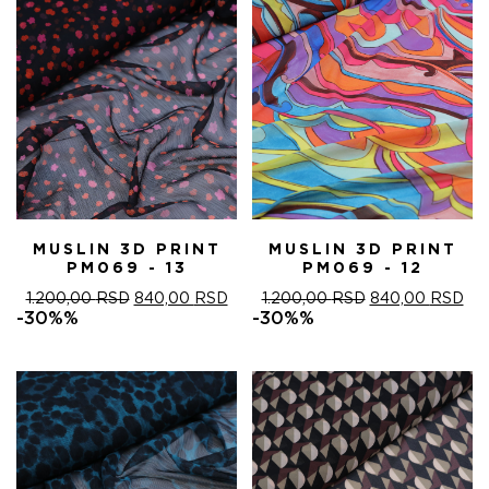
MUSLIN 3D PRINT
MUSLIN 3D PRINT
PM069 - 13
PM069 - 12
ОРИГИНАЛНА
ТРЕНУТНА
ОРИГИНАЛНА
ТР
1.200,00
RSD
840,00
RSD
1.200,00
RSD
840,00
RSD
ЦЕНА
ЦЕНА
ЦЕНА
ЦЕ
-30%%
-30%%
ЈЕ
ЈЕ:
ЈЕ
ЈЕ:
БИЛА:
840,00 RSD.
БИЛА:
840
1.200,00 RSD.
1.200,00 RSD.