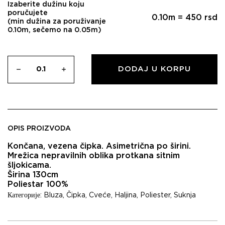
Izaberite dužinu koju
poručujete
0.10
m =
450
rsd
(min dužina za poruživanje
0.10m, sečemo na 0.05m)
DODAJ U KORPU
OPIS PROIZVODA
Končana, vezena čipka. Asimetrična po širini.
Mrežica nepravilnih oblika protkana sitnim
šljokicama.
Širina 130cm
Poliestar 100%
Категорије:
Bluza
,
Čipka
,
Cveće
,
Haljina
,
Poliester
,
Suknja