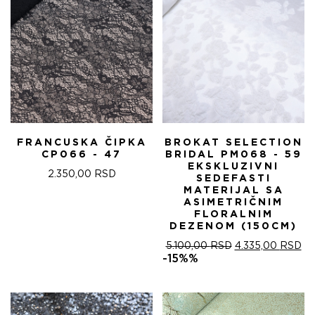
FRANCUSKA ČIPKA
BROKAT SELECTION
CP066 - 47
BRIDAL PM068 - 59
EKSKLUZIVNI
2.350,00
RSD
SEDEFASTI
MATERIJAL SA
ASIMETRIČNIM
FLORALNIM
DEZENOM (150CM)
ОРИГИНАЛНА
ТР
5.100,00
RSD
4.335,00
RSD
ЦЕНА
ЦЕ
-15%%
ЈЕ
ЈЕ:
БИЛА:
4.
5.100,00 RSD.