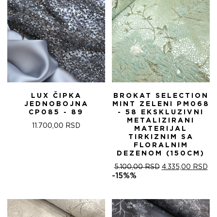
LUX ČIPKA
BROKAT SELECTION
JEDNOBOJNA
MINT ZELENI PM068
CP085 - 89
- 58 EKSKLUZIVNI
METALIZIRANI
11.700,00
RSD
MATERIJAL
TIRKIZNIM SA
FLORALNIM
DEZENOM (150CM)
ОРИГИНАЛНА
ТР
5.100,00
RSD
4.335,00
RSD
ЦЕНА
ЦЕ
-15%%
ЈЕ
ЈЕ:
БИЛА:
4.
5.100,00 RSD.