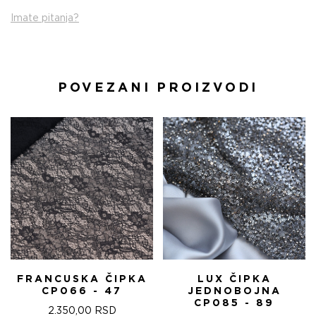
Imate pitanja?
POVEZANI PROIZVODI
FRANCUSKA ČIPKA
LUX ČIPKA
CP066 - 47
JEDNOBOJNA
CP085 - 89
2.350,00
RSD