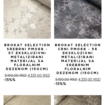
BROKAT SELECTION
BROKAT SELECTION
SREBRNI PM068 -
CRNI PM068 - 56
57 EKSKLUZIVNI
EKSKLUZIVNI
METALIZIRANI
METALIZIRANI
MATERIJAL SA
MATERIJAL SA
FLORALNIM
SREBRNIM
DEZENOM (150CM)
FLORALNIM
DEZENOM (150CM)
ОРИГИНАЛНА
ТРЕНУТНА
5.100,00
RSD
4.335,00
RSD
ЦЕНА
ЦЕНА
ОРИГИНАЛНА
ТР
-15%%
5.100,00
RSD
4.335,00
RSD
ЈЕ
ЈЕ:
ЦЕНА
ЦЕ
-15%%
БИЛА:
4.335,00 RSD.
ЈЕ
ЈЕ:
5.100,00 RSD.
БИЛА:
4.
5.100,00 RSD.