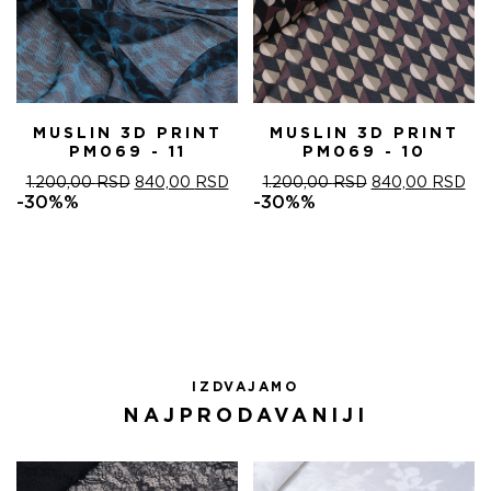
MUSLIN 3D PRINT
MUSLIN 3D PRINT
PM069 - 11
PM069 - 10
ОРИГИНАЛНА
ТРЕНУТНА
ОРИГИНАЛНА
ТР
1.200,00
RSD
840,00
RSD
1.200,00
RSD
840,00
RSD
ЦЕНА
ЦЕНА
ЦЕНА
ЦЕ
-30%%
-30%%
ЈЕ
ЈЕ:
ЈЕ
ЈЕ:
БИЛА:
840,00 RSD.
БИЛА:
840
1.200,00 RSD.
1.200,00 RSD.
IZDVAJAMO
NAJPRODAVANIJI