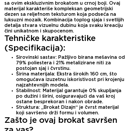
sa ovim ekskluzivnim
brokatom u crnoj boji
. Ovaj
materijal karakteriše kompleksan
geometrijski
dezen
sa reljefnom teksturom koja podseća na
luksuzni mozaik. Kombinacija toplog sjaja i svetlijih
detalja stvara vizuelnu dubinu koja svaku kreaciju
čini unikatnom i skupocenom.
Tehničke karakteristike
(Specifikacija):
Sirovinski sastav:
Pažljivo birana mešavina od
79% poliestera
i
21% metalizirane niti
za
postojan sjaj i čvrstinu.
Širina materijala:
Ekstra širokih
160 cm
, što
omogućava izuzetnu iskoristivost pri krojenju
najzahtevnijih modela.
Stabilnost:
Materijal garantuje
0% skupljanja
po dužini i širini, osiguravajući da vaš kroj
ostane besprekoran i nakon obrade.
Struktura:
„Brokat Dizajn“ je čvrst materijal
koji savršeno drži formu i volumen.
Zašto je ovaj brokat savršen
za vas?