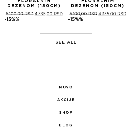
FLORALNIM
FLORALNIM
DEZENOM (150CM)
DEZENOM (150CM)
ОРИГИНАЛНА
ТРЕНУТНА
ОРИГИНАЛНА
ТР
5.100,00
RSD
4.335,00
RSD
5.100,00
RSD
4.335,00
RSD
ЦЕНА
ЦЕНА
ЦЕНА
ЦЕ
-15%%
-15%%
ЈЕ
ЈЕ:
ЈЕ
ЈЕ:
БИЛА:
4.335,00 RSD.
БИЛА:
4.
5.100,00 RSD.
5.100,00 RSD.
SEE ALL
NOVO
AKCIJE
SHOP
BLOG