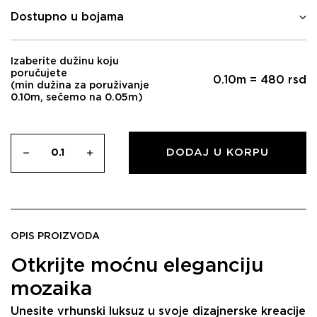
Dostupno u bojama
Izaberite dužinu koju
poručujete
0.10
m =
480
rsd
(min dužina za poruživanje
0.10m, sečemo na 0.05m)
DODAJ U KORPU
OPIS PROIZVODA
Otkrijte moćnu eleganciju
mozaika
Unesite vrhunski luksuz u svoje dizajnerske kreacije