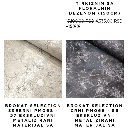
TIRKIZNIM SA
FLORALNIM
DEZENOM (150CM)
ОРИГИНАЛНА
ТР
5.100,00
RSD
4.335,00
RSD
ЦЕНА
ЦЕ
-15%%
ЈЕ
ЈЕ:
БИЛА:
4.
5.100,00 RSD.
BROKAT SELECTION
BROKAT SELECTION
SREBRNI PM068 -
CRNI PM068 - 56
57 EKSKLUZIVNI
EKSKLUZIVNI
METALIZIRANI
METALIZIRANI
MATERIJAL SA
MATERIJAL SA