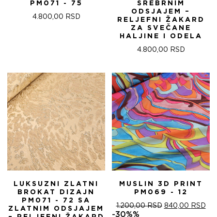
PM071 - 75
SREBRNIM
ODSJAJEM –
4.800,00
RSD
RELJEFNI ŽAKARD
ZA SVEČANE
HALJINE I ODELA
4.800,00
RSD
LUKSUZNI ZLATNI
MUSLIN 3D PRINT
BROKAT DIZAJN
PM069 - 12
PM071 - 72 SA
ОРИГИНАЛНА
ТР
1.200,00
RSD
840,00
RSD
ZLATNIM ODSJAJEM
ЦЕНА
ЦЕ
-30%%