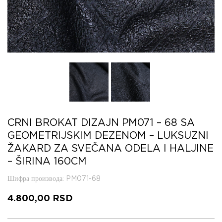
CRNI BROKAT DIZAJN PM071 – 68 SA
GEOMETRIJSKIM DEZENOM – LUKSUZNI
ŽAKARD ZA SVEČANA ODELA I HALJINE
– ŠIRINA 160CM
Шифра производа
: PM071-68
4.800,00
RSD