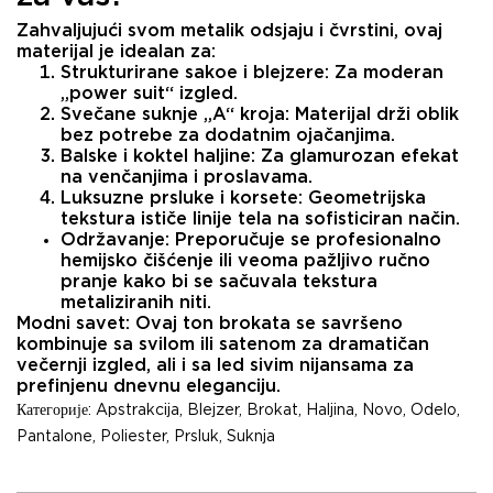
Zahvaljujući svom metalik odsjaju i čvrstini, ovaj
materijal je idealan za:
Strukturirane sakoe i blejzere:
Za moderan
„power suit“ izgled.
Svečane suknje „A“ kroja:
Materijal drži oblik
bez potrebe za dodatnim ojačanjima.
Balske i koktel haljine:
Za glamurozan efekat
na venčanjima i proslavama.
Luksuzne prsluke i korsete:
Geometrijska
tekstura ističe linije tela na sofisticiran način.
Održavanje:
Preporučuje se profesionalno
hemijsko čišćenje ili veoma pažljivo ručno
pranje kako bi se sačuvala tekstura
metaliziranih niti.
Modni savet:
Ovaj ton brokata se savršeno
kombinuje sa svilom ili satenom za dramatičan
večernji izgled, ali i sa led sivim nijansama za
prefinjenu dnevnu eleganciju.
Категорије:
Apstrakcija
,
Blejzer
,
Brokat
,
Haljina
,
Novo
,
Odelo
,
Pantalone
,
Poliester
,
Prsluk
,
Suknja