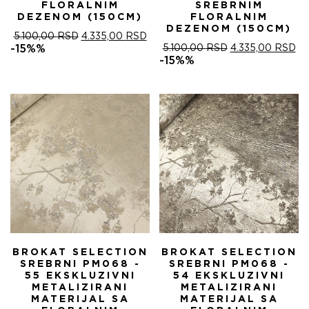
FLORALNIM
SREBRNIM
DEZENOM (150CM)
FLORALNIM
DEZENOM (150CM)
ОРИГИНАЛНА
ТРЕНУТНА
5.100,00
RSD
4.335,00
RSD
ЦЕНА
ЦЕНА
ОРИГИНАЛНА
ТР
-15%%
5.100,00
RSD
4.335,00
RSD
ЈЕ
ЈЕ:
ЦЕНА
ЦЕ
-15%%
БИЛА:
4.335,00 RSD.
ЈЕ
ЈЕ:
5.100,00 RSD.
БИЛА:
4.
5.100,00 RSD.
BROKAT SELECTION
BROKAT SELECTION
SREBRNI PM068 -
SREBRNI PM068 -
55 EKSKLUZIVNI
54 EKSKLUZIVNI
METALIZIRANI
METALIZIRANI
MATERIJAL SA
MATERIJAL SA