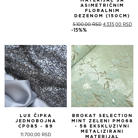
MATERIJAL SA
ASIMETRIČNIM
FLORALNIM
DEZENOM (150CM)
ОРИГИНАЛНА
ТР
5.100,00
RSD
4.335,00
RSD
ЦЕНА
ЦЕ
-15%%
ЈЕ
ЈЕ:
БИЛА:
4.
5.100,00 RSD.
LUX ČIPKA
BROKAT SELECTION
JEDNOBOJNA
MINT ZELENI PM068
CP085 - 89
- 58 EKSKLUZIVNI
METALIZIRANI
11.700,00
RSD
MATERIJAL