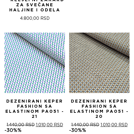
– RELJEFNI ŽAKARD
ЈЕ
ЈЕ:
ZA SVEČANE
БИЛА:
840
HALJINE I ODELA
1.200,00 RSD.
4.800,00
RSD
DEZENIRANI KEPER
DEZENIRANI KEPER
FASHION SA
FASHION SA
ELASTINOM PA051 -
ELASTINOM PA051 -
21
20
ОРИГИНАЛНА
ТРЕНУТНА
ОРИГИНАЛНА
ТР
1.440,00
RSD
1.010,00
RSD
1.440,00
RSD
1.010,00
RSD
ЦЕНА
ЦЕНА
ЦЕНА
ЦЕ
-30%%
-30%%