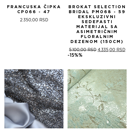
FRANCUSKA ČIPKA
BROKAT SELECTION
CP066 - 47
BRIDAL PM068 - 59
EKSKLUZIVNI
2.350,00
RSD
SEDEFASTI
MATERIJAL SA
ASIMETRIČNIM
FLORALNIM
DEZENOM (150CM)
ОРИГИНАЛНА
ТР
5.100,00
RSD
4.335,00
RSD
ЦЕНА
ЦЕ
-15%%
ЈЕ
ЈЕ:
БИЛА:
4.
5.100,00 RSD.