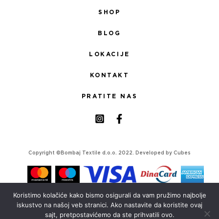
SHOP
BLOG
LOKACIJE
KONTAKT
PRATITE NAS
Copyright ©Bombaj Textile d.o.o. 2022. Developed by
Cubes
Koristimo kolačiće kako bismo osigurali da vam pružimo najbolje
iskustvo na našoj veb stranici. Ako nastavite da koristite ovaj
sajt, pretpostavićemo da ste prihvatili ovo.