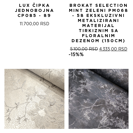
LUX ČIPKA
BROKAT SELECTION
JEDNOBOJNA
MINT ZELENI PM068
CP085 - 89
- 58 EKSKLUZIVNI
METALIZIRANI
11.700,00
RSD
MATERIJAL
TIRKIZNIM SA
FLORALNIM
DEZENOM (150CM)
ОРИГИНАЛНА
ТР
5.100,00
RSD
4.335,00
RSD
ЦЕНА
ЦЕ
-15%%
ЈЕ
ЈЕ:
БИЛА:
4.
5.100,00 RSD.