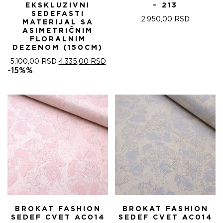
EKSKLUZIVNI
– 213
SEDEFASTI
2.950,00
RSD
MATERIJAL SA
ASIMETRIČNIM
FLORALNIM
DEZENOM (150CM)
ОРИГИНАЛНА
ТРЕНУТНА
5.100,00
RSD
4.335,00
RSD
ЦЕНА
ЦЕНА
-15%%
ЈЕ
ЈЕ:
БИЛА:
4.335,00 RSD.
5.100,00 RSD.
BROKAT FASHION
BROKAT FASHION
SEDEF CVET AC014
SEDEF CVET AC014