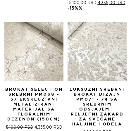
ОРИГИНАЛНА
ТР
5.100,00
RSD
4.335,00
RSD
ЦЕНА
ЦЕ
-15%%
ЈЕ
ЈЕ:
БИЛА:
4.
5.100,00 RSD.
BROKAT SELECTION
LUKSUZNI SREBRNI
SREBRNI PM068 -
BROKAT DIZAJN
57 EKSKLUZIVNI
PM071 - 74 SA
METALIZIRANI
SREBRNIM
MATERIJAL SA
ODSJAJEM –
FLORALNIM
RELJEFNI ŽAKARD
DEZENOM (150CM)
ZA SVEČANE
HALJINE I ODELA
ОРИГИНАЛНА
ТРЕНУТНА
5.100,00
RSD
4.335,00
RSD