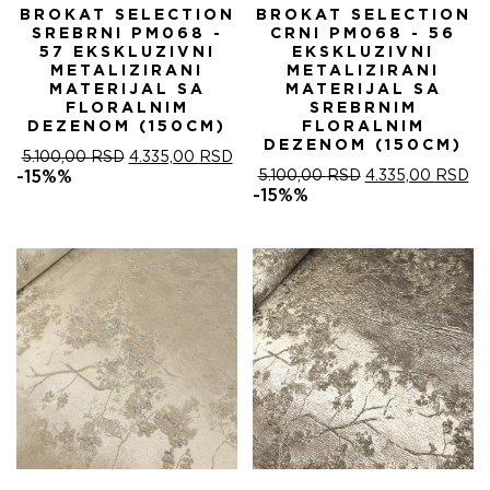
BROKAT SELECTION
BROKAT SELECTION
SREBRNI PM068 -
CRNI PM068 - 56
57 EKSKLUZIVNI
EKSKLUZIVNI
METALIZIRANI
METALIZIRANI
MATERIJAL SA
MATERIJAL SA
FLORALNIM
SREBRNIM
DEZENOM (150CM)
FLORALNIM
DEZENOM (150CM)
ОРИГИНАЛНА
ТРЕНУТНА
5.100,00
RSD
4.335,00
RSD
ЦЕНА
ЦЕНА
ОРИГИНАЛНА
ТР
-15%%
5.100,00
RSD
4.335,00
RSD
ЈЕ
ЈЕ:
ЦЕНА
ЦЕ
-15%%
БИЛА:
4.335,00 RSD.
ЈЕ
ЈЕ:
5.100,00 RSD.
БИЛА:
4.
5.100,00 RSD.