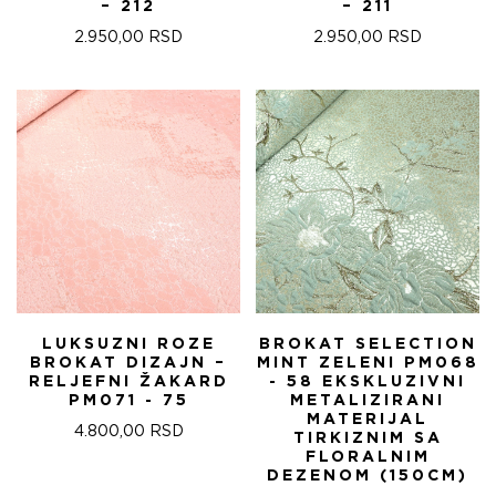
– 212
– 211
2.950,00
RSD
2.950,00
RSD
LUKSUZNI ROZE
BROKAT SELECTION
BROKAT DIZAJN –
MINT ZELENI PM068
RELJEFNI ŽAKARD
- 58 EKSKLUZIVNI
PM071 - 75
METALIZIRANI
MATERIJAL
4.800,00
RSD
TIRKIZNIM SA
FLORALNIM
DEZENOM (150CM)