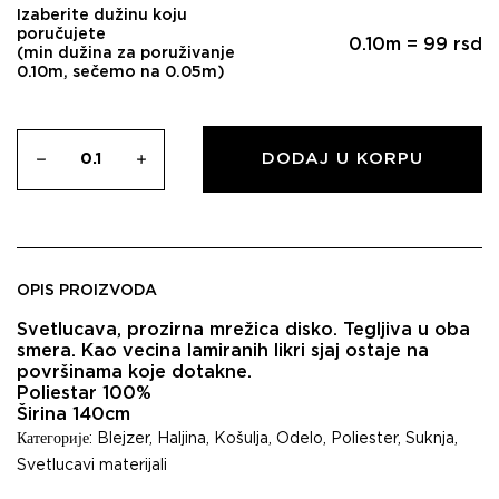
Izaberite dužinu koju
poručujete
0.10
m =
99
rsd
(min dužina za poruživanje
0.10m, sečemo na 0.05m)
DODAJ U KORPU
OPIS PROIZVODA
Svetlucava, prozirna mrežica disko. Tegljiva u oba
smera. Kao vecina lamiranih likri sjaj ostaje na
površinama koje dotakne.
Poliestar 100%
Širina 140cm
Категорије:
Blejzer
,
Haljina
,
Košulja
,
Odelo
,
Poliester
,
Suknja
,
Svetlucavi materijali