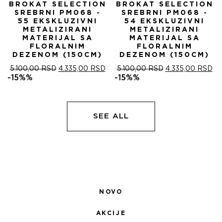
BROKAT SELECTION
BROKAT SELECTION
SREBRNI PM068 -
SREBRNI PM068 -
55 EKSKLUZIVNI
54 EKSKLUZIVNI
METALIZIRANI
METALIZIRANI
MATERIJAL SA
MATERIJAL SA
FLORALNIM
FLORALNIM
DEZENOM (150CM)
DEZENOM (150CM)
ОРИГИНАЛНА
ТРЕНУТНА
ОРИГИНАЛНА
ТР
5.100,00
RSD
4.335,00
RSD
5.100,00
RSD
4.335,00
RSD
ЦЕНА
ЦЕНА
ЦЕНА
ЦЕ
-15%%
-15%%
ЈЕ
ЈЕ:
ЈЕ
ЈЕ:
БИЛА:
4.335,00 RSD.
БИЛА:
4.
5.100,00 RSD.
5.100,00 RSD.
SEE ALL
NOVO
AKCIJE