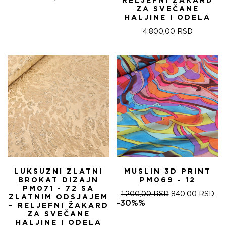
RELJEFNI ŽAKARD
ZA SVEČANE
HALJINE I ODELA
4.800,00
RSD
LUKSUZNI ZLATNI
MUSLIN 3D PRINT
BROKAT DIZAJN
PM069 - 12
PM071 - 72 SA
ОРИГИНАЛНА
ТР
1.200,00
RSD
840,00
RSD
ZLATNIM ODSJAJEM
ЦЕНА
ЦЕ
-30%%
– RELJEFNI ŽAKARD
ЈЕ
ЈЕ:
ZA SVEČANE
БИЛА:
840
HALJINE I ODELA