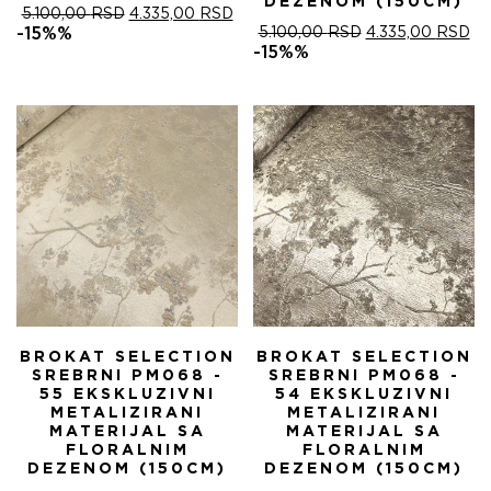
DEZENOM (150CM)
ОРИГИНАЛНА
ТРЕНУТНА
5.100,00
RSD
4.335,00
RSD
ЦЕНА
ЦЕНА
ОРИГИНАЛНА
ТР
-15%%
5.100,00
RSD
4.335,00
RSD
ЈЕ
ЈЕ:
ЦЕНА
ЦЕ
-15%%
БИЛА:
4.335,00 RSD.
ЈЕ
ЈЕ:
5.100,00 RSD.
БИЛА:
4.
5.100,00 RSD.
BROKAT SELECTION
BROKAT SELECTION
SREBRNI PM068 -
SREBRNI PM068 -
55 EKSKLUZIVNI
54 EKSKLUZIVNI
METALIZIRANI
METALIZIRANI
MATERIJAL SA
MATERIJAL SA
FLORALNIM
FLORALNIM
DEZENOM (150CM)
DEZENOM (150CM)