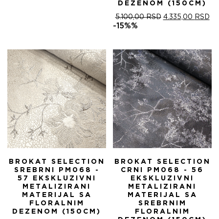
DEZENOM (150CM)
ОРИГИНАЛНА
ТР
5.100,00
RSD
4.335,00
RSD
ЦЕНА
ЦЕ
-15%%
ЈЕ
ЈЕ:
БИЛА:
4.
5.100,00 RSD.
BROKAT SELECTION
BROKAT SELECTION
SREBRNI PM068 -
CRNI PM068 - 56
57 EKSKLUZIVNI
EKSKLUZIVNI
METALIZIRANI
METALIZIRANI
MATERIJAL SA
MATERIJAL SA
FLORALNIM
SREBRNIM
DEZENOM (150CM)
FLORALNIM