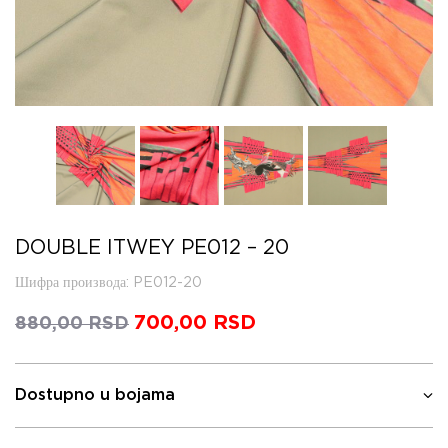
DOUBLE ITWEY PE012 – 20
Шифра производа
: PE012-20
Оригинална
700,00
RSD
Тренутна
880,00
RSD
цена
цена
је
је:
била:
700,00 RSD.
Dostupno u bojama
880,00 RSD.