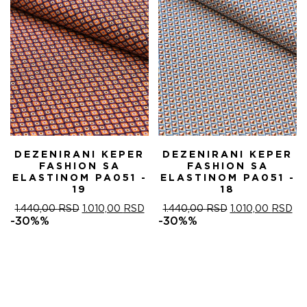
DEZENIRANI KEPER
DEZENIRANI KEPER
FASHION SA
FASHION SA
ELASTINOM PA051 -
ELASTINOM PA051 -
19
18
ОРИГИНАЛНА
ТРЕНУТНА
ОРИГИНАЛНА
ТР
1.440,00
RSD
1.010,00
RSD
1.440,00
RSD
1.010,00
RSD
ЦЕНА
ЦЕНА
ЦЕНА
ЦЕ
-30%%
-30%%
ЈЕ
ЈЕ:
ЈЕ
ЈЕ:
БИЛА:
1.010,00 RSD.
БИЛА:
1.0
1.440,00 RSD.
1.440,00 RSD.