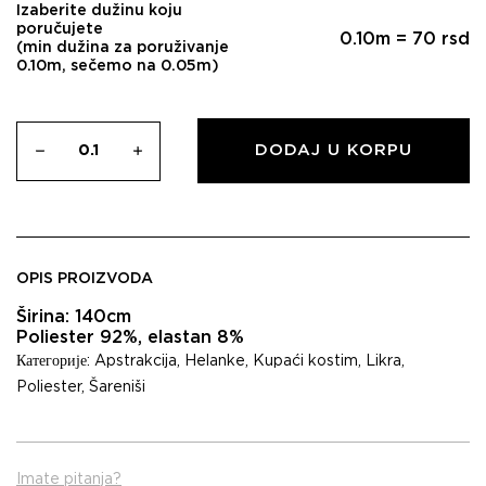
Izaberite dužinu koju
poručujete
0.10
m =
70
rsd
(min dužina za poruživanje
0.10m, sečemo na 0.05m)
DODAJ U KORPU
OPIS PROIZVODA
Širina: 140cm
Poliester 92%, elastan 8%
Категорије:
Apstrakcija
,
Helanke
,
Kupaći kostim
,
Likra
,
Poliester
,
Šareniši
Imate pitanja?