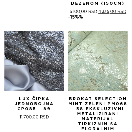
DEZENOM (150CM)
ОРИГИНАЛНА
ТР
5.100,00
RSD
4.335,00
RSD
ЦЕНА
ЦЕ
-15%%
ЈЕ
ЈЕ:
БИЛА:
4.
5.100,00 RSD.
LUX ČIPKA
BROKAT SELECTION
JEDNOBOJNA
MINT ZELENI PM068
CP085 - 89
- 58 EKSKLUZIVNI
METALIZIRANI
11.700,00
RSD
MATERIJAL
TIRKIZNIM SA
FLORALNIM