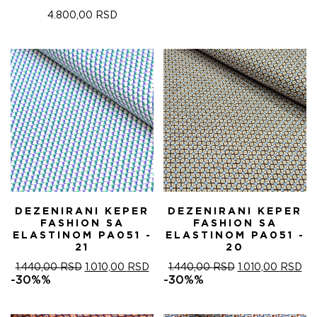
1.200,00 RSD.
4.800,00
RSD
DEZENIRANI KEPER
DEZENIRANI KEPER
FASHION SA
FASHION SA
ELASTINOM PA051 -
ELASTINOM PA051 -
21
20
ОРИГИНАЛНА
ТРЕНУТНА
ОРИГИНАЛНА
ТР
1.440,00
RSD
1.010,00
RSD
1.440,00
RSD
1.010,00
RSD
ЦЕНА
ЦЕНА
ЦЕНА
ЦЕ
-30%%
-30%%
ЈЕ
ЈЕ:
ЈЕ
ЈЕ:
БИЛА:
1.010,00 RSD.
БИЛА:
1.0
1.440,00 RSD.
1.440,00 RSD.