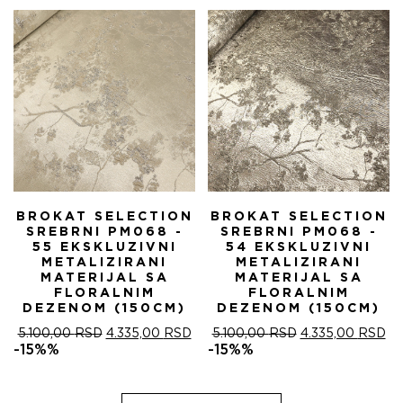
5.100,00 RSD.
BROKAT SELECTION
BROKAT SELECTION
SREBRNI PM068 -
SREBRNI PM068 -
55 EKSKLUZIVNI
54 EKSKLUZIVNI
METALIZIRANI
METALIZIRANI
MATERIJAL SA
MATERIJAL SA
FLORALNIM
FLORALNIM
DEZENOM (150CM)
DEZENOM (150CM)
ОРИГИНАЛНА
ТРЕНУТНА
ОРИГИНАЛНА
ТР
5.100,00
RSD
4.335,00
RSD
5.100,00
RSD
4.335,00
RSD
ЦЕНА
ЦЕНА
ЦЕНА
ЦЕ
-15%%
-15%%
ЈЕ
ЈЕ:
ЈЕ
ЈЕ:
БИЛА:
4.335,00 RSD.
БИЛА:
4.
5.100,00 RSD.
5.100,00 RSD.