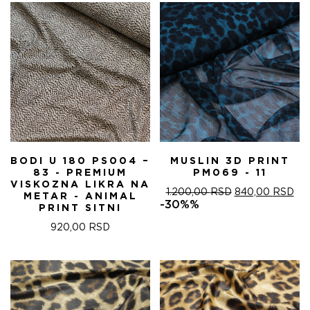
BODI U 180 PS004 –
MUSLIN 3D PRINT
83 - PREMIUM
PM069 - 11
VISKOZNA LIKRA NA
ОРИГИНАЛНА
ТР
1.200,00
RSD
840,00
RSD
METAR - ANIMAL
ЦЕНА
ЦЕ
-30%%
PRINT SITNI
ЈЕ
ЈЕ:
БИЛА:
840
920,00
RSD
1.200,00 RSD.