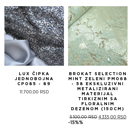
БИЛА:
4.
5.100,00 RSD.
LUX ČIPKA
BROKAT SELECTION
JEDNOBOJNA
MINT ZELENI PM068
CP085 - 89
- 58 EKSKLUZIVNI
METALIZIRANI
11.700,00
RSD
MATERIJAL
TIRKIZNIM SA
FLORALNIM
DEZENOM (150CM)
ОРИГИНАЛНА
ТР
5.100,00
RSD
4.335,00
RSD
ЦЕНА
ЦЕ
-15%%
ЈЕ
ЈЕ: