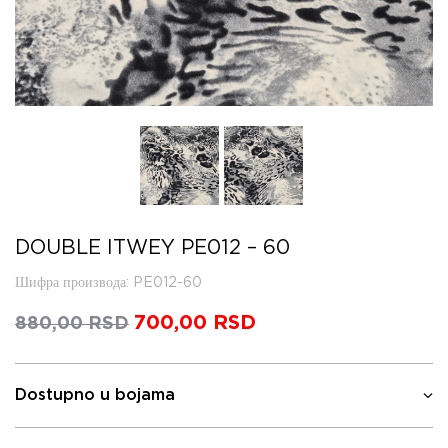
DOUBLE ITWEY PE012 – 60
Шифра производа
: PE012-60
Оригинална
700,00
RSD
Тренутна
880,00
RSD
цена
цена
је
је:
била:
700,00 RSD.
Dostupno u bojama
880,00 RSD.