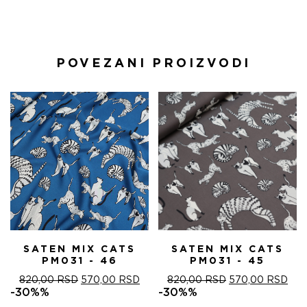
POVEZANI PROIZVODI
SATEN MIX CATS
SATEN MIX CATS
PM031 - 46
PM031 - 45
ОРИГИНАЛНА
ТРЕНУТНА
ОРИГИНАЛНА
ТРЕ
820,00
RSD
570,00
RSD
820,00
RSD
570,00
RSD
ЦЕНА
ЦЕНА
ЦЕНА
ЦЕ
-30%%
-30%%
ЈЕ
ЈЕ:
ЈЕ
ЈЕ: