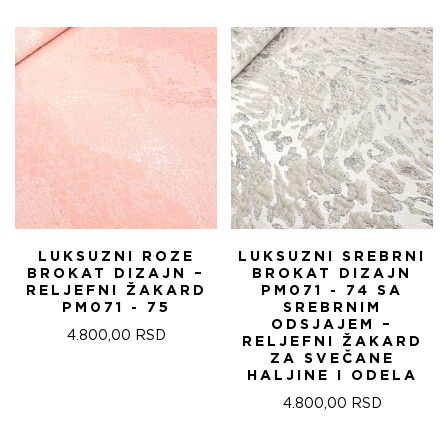
БИЛА:
570,00 RSD.
БИЛА:
570
820,00 RSD.
820,00 RSD.
LUKSUZNI ROZE
LUKSUZNI SREBRNI
BROKAT DIZAJN –
BROKAT DIZAJN
RELJEFNI ŽAKARD
PM071 - 74 SA
PM071 - 75
SREBRNIM
ODSJAJEM –
4.800,00
RSD
RELJEFNI ŽAKARD
ZA SVEČANE
HALJINE I ODELA
4.800,00
RSD