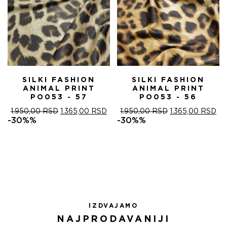
SILKI FASHION
SILKI FASHION
ANIMAL PRINT
ANIMAL PRINT
PO053 - 57
PO053 - 56
ОРИГИНАЛНА
ТРЕНУТНА
ОРИГИНАЛНА
ТР
1.950,00
RSD
1.365,00
RSD
1.950,00
RSD
1.365,00
RSD
ЦЕНА
ЦЕНА
ЦЕНА
ЦЕ
-30%%
-30%%
ЈЕ
ЈЕ:
ЈЕ
ЈЕ:
БИЛА:
1.365,00 RSD.
БИЛА:
1.3
1.950,00 RSD.
1.950,00 RSD.
IZDVAJAMO
NAJPRODAVANIJI