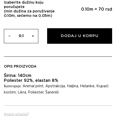
Izaberite dužinu koju
poručujete
0.10
m =
70
rsd
(min dužina za poruživanje
0.10m, sečemo na 0.05m)
DODAJ U KORPU
OPIS PROIZVODA
Širina: 140cm
Poliester 92%, elastan 8%
Категорије:
Animal print
,
Apstrakcija
,
Haljina
,
Helanke
,
Kupaći
kostim
,
Likra
,
Poliester
,
Šareniši
Imate pitanja?