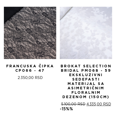
FRANCUSKA ČIPKA
BROKAT SELECTION
CP066 - 47
BRIDAL PM068 - 59
EKSKLUZIVNI
2.350,00
RSD
SEDEFASTI
MATERIJAL SA
ASIMETRIČNIM
FLORALNIM
DEZENOM (150CM)
ОРИГИНАЛНА
ТР
5.100,00
RSD
4.335,00
RSD
ЦЕНА
ЦЕ
-15%%
ЈЕ
ЈЕ: