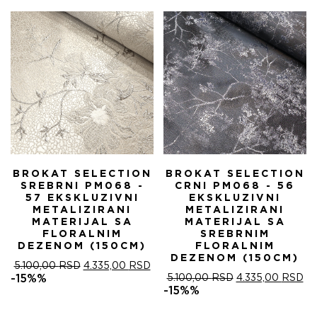
БИЛА:
4.
5.100,00 RSD.
BROKAT SELECTION
BROKAT SELECTION
SREBRNI PM068 -
CRNI PM068 - 56
57 EKSKLUZIVNI
EKSKLUZIVNI
METALIZIRANI
METALIZIRANI
MATERIJAL SA
MATERIJAL SA
FLORALNIM
SREBRNIM
DEZENOM (150CM)
FLORALNIM
DEZENOM (150CM)
ОРИГИНАЛНА
ТРЕНУТНА
5.100,00
RSD
4.335,00
RSD
ЦЕНА
ЦЕНА
ОРИГИНАЛНА
ТР
-15%%
5.100,00
RSD
4.335,00
RSD
ЈЕ
ЈЕ:
ЦЕНА
ЦЕ
-15%%
БИЛА:
4.335,00 RSD.
ЈЕ
ЈЕ:
5.100,00 RSD.
БИЛА:
4.