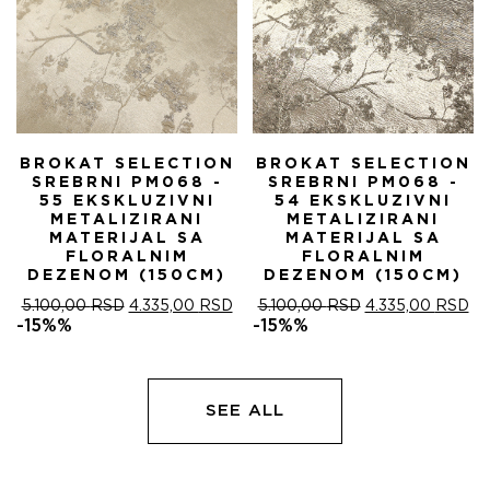
BROKAT SELECTION
BROKAT SELECTION
SREBRNI PM068 -
SREBRNI PM068 -
55 EKSKLUZIVNI
54 EKSKLUZIVNI
METALIZIRANI
METALIZIRANI
MATERIJAL SA
MATERIJAL SA
FLORALNIM
FLORALNIM
DEZENOM (150CM)
DEZENOM (150CM)
ОРИГИНАЛНА
ТРЕНУТНА
ОРИГИНАЛНА
ТР
5.100,00
RSD
4.335,00
RSD
5.100,00
RSD
4.335,00
RSD
ЦЕНА
ЦЕНА
ЦЕНА
ЦЕ
-15%%
-15%%
ЈЕ
ЈЕ:
ЈЕ
ЈЕ:
БИЛА:
4.335,00 RSD.
БИЛА:
4.
5.100,00 RSD.
5.100,00 RSD.
SEE ALL