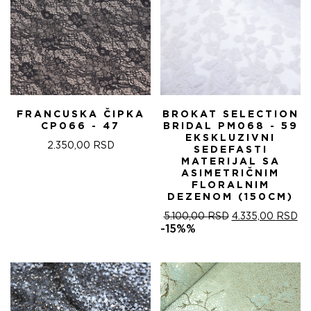
FRANCUSKA ČIPKA
BROKAT SELECTION
CP066 - 47
BRIDAL PM068 - 59
EKSKLUZIVNI
2.350,00
RSD
SEDEFASTI
MATERIJAL SA
ASIMETRIČNIM
FLORALNIM
DEZENOM (150CM)
ОРИГИНАЛНА
ТР
5.100,00
RSD
4.335,00
RSD
ЦЕНА
ЦЕ
-15%%
ЈЕ
ЈЕ:
БИЛА:
4.
5.100,00 RSD.