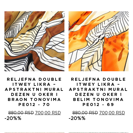
RELJEFNA DOUBLE
RELJEFNA DOUBLE
ITWEY LIKRA –
ITWEY LIKRA –
APSTRAKTNI MURAL
APSTRAKTNI MURAL
DEZEN U OKER I
DEZEN U OKER I
BRAON TONOVIMA
BELIM TONOVIMA
PE012 - 70
PE012 - 69
ОРИГИНАЛНА
ТРЕНУТНА
ОРИГИНАЛНА
ТРЕ
880,00
RSD
700,00
RSD
880,00
RSD
700,00
RSD
ЦЕНА
ЦЕНА
ЦЕНА
ЦЕ
-20%%
-20%%
ЈЕ
ЈЕ:
ЈЕ
ЈЕ:
БИЛА:
700,00 RSD.
БИЛА:
700