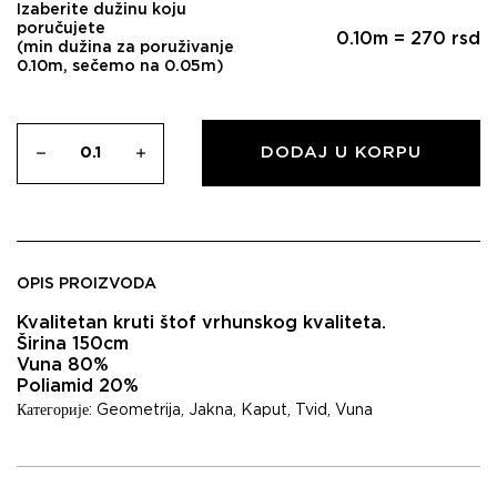
Izaberite dužinu koju
poručujete
0.10
m =
270
rsd
(min dužina za poruživanje
0.10m, sečemo na 0.05m)
DODAJ U KORPU
OPIS PROIZVODA
Kvalitetan kruti štof vrhunskog kvaliteta.
Širina 150cm
Vuna 80%
Poliamid 20%
Категорије:
Geometrija
,
Jakna
,
Kaput
,
Tvid
,
Vuna