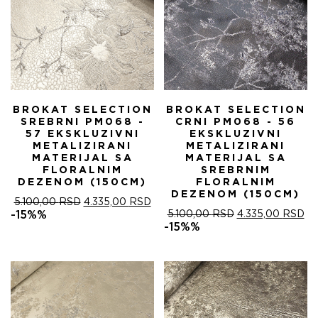
BROKAT SELECTION
BROKAT SELECTION
SREBRNI PM068 -
CRNI PM068 - 56
57 EKSKLUZIVNI
EKSKLUZIVNI
METALIZIRANI
METALIZIRANI
MATERIJAL SA
MATERIJAL SA
FLORALNIM
SREBRNIM
DEZENOM (150CM)
FLORALNIM
DEZENOM (150CM)
ОРИГИНАЛНА
ТРЕНУТНА
5.100,00
RSD
4.335,00
RSD
ЦЕНА
ЦЕНА
ОРИГИНАЛНА
ТР
-15%%
5.100,00
RSD
4.335,00
RSD
ЈЕ
ЈЕ:
ЦЕНА
ЦЕ
-15%%
БИЛА:
4.335,00 RSD.
ЈЕ
ЈЕ:
5.100,00 RSD.
БИЛА:
4.
5.100,00 RSD.