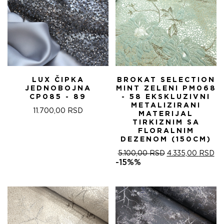
LUX ČIPKA
BROKAT SELECTION
JEDNOBOJNA
MINT ZELENI PM068
CP085 - 89
- 58 EKSKLUZIVNI
METALIZIRANI
11.700,00
RSD
MATERIJAL
TIRKIZNIM SA
FLORALNIM
DEZENOM (150CM)
ОРИГИНАЛНА
ТР
5.100,00
RSD
4.335,00
RSD
ЦЕНА
ЦЕ
-15%%
ЈЕ
ЈЕ:
БИЛА:
4.
5.100,00 RSD.