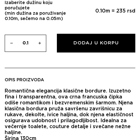
Izaberite dužinu koju
poručujete
0.10
m =
235
rsd
(min dužina za poruživanje
0.10m, sečemo na 0.05m)
DODAJ U KORPU
OPIS PROIZVODA
Romantična elegancija klasične bordure. Izuzetno
fina i transparentna, ova crna francuska čipka
odiše romantikom i bezvremenskim šarmom. Njena
klasična bordura pruža savršenu zavrišnicu za
rukave, dekolte, ivice haljina, dok njena elastičnost
osigurava udobnost i prilagodljibost. Idealna za
večernje toalete, couture detalje i svečane nežne
haljine.
Širina 130cm