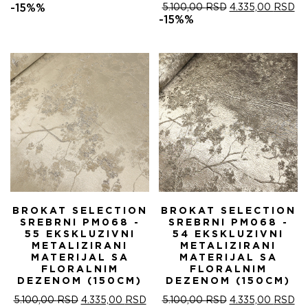
ЦЕНА
ЦЕНА
ОРИГИНАЛНА
ТР
-15%%
5.100,00
RSD
4.335,00
RSD
ЈЕ
ЈЕ:
ЦЕНА
ЦЕ
-15%%
БИЛА:
4.335,00 RSD.
ЈЕ
ЈЕ:
5.100,00 RSD.
БИЛА:
4.
5.100,00 RSD.
BROKAT SELECTION
BROKAT SELECTION
SREBRNI PM068 -
SREBRNI PM068 -
55 EKSKLUZIVNI
54 EKSKLUZIVNI
METALIZIRANI
METALIZIRANI
MATERIJAL SA
MATERIJAL SA
FLORALNIM
FLORALNIM
DEZENOM (150CM)
DEZENOM (150CM)
ОРИГИНАЛНА
ТРЕНУТНА
ОРИГИНАЛНА
ТР
5.100,00
RSD
4.335,00
RSD
5.100,00
RSD
4.335,00
RSD