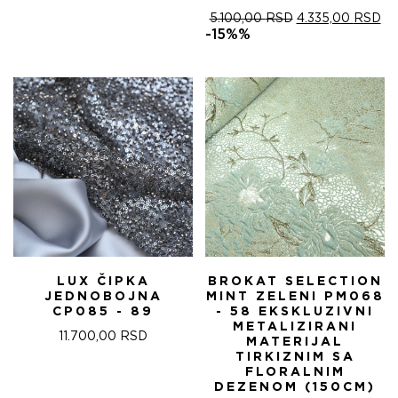
ОРИГИНАЛНА
ТР
5.100,00
RSD
4.335,00
RSD
ЦЕНА
ЦЕ
-15%%
ЈЕ
ЈЕ:
БИЛА:
4.
5.100,00 RSD.
LUX ČIPKA
BROKAT SELECTION
JEDNOBOJNA
MINT ZELENI PM068
CP085 - 89
- 58 EKSKLUZIVNI
METALIZIRANI
11.700,00
RSD
MATERIJAL
TIRKIZNIM SA
FLORALNIM
DEZENOM (150CM)