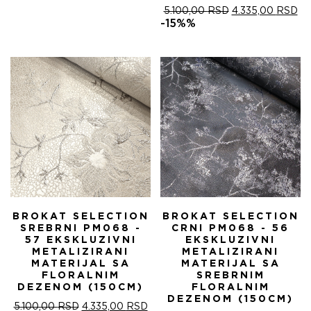
ОРИГИНАЛНА
ТР
5.100,00
RSD
4.335,00
RSD
ЦЕНА
ЦЕ
-15%%
ЈЕ
ЈЕ:
БИЛА:
4.
5.100,00 RSD.
BROKAT SELECTION
BROKAT SELECTION
SREBRNI PM068 -
CRNI PM068 - 56
57 EKSKLUZIVNI
EKSKLUZIVNI
METALIZIRANI
METALIZIRANI
MATERIJAL SA
MATERIJAL SA
FLORALNIM
SREBRNIM
DEZENOM (150CM)
FLORALNIM
DEZENOM (150CM)
ОРИГИНАЛНА
ТРЕНУТНА
5.100,00
RSD
4.335,00
RSD