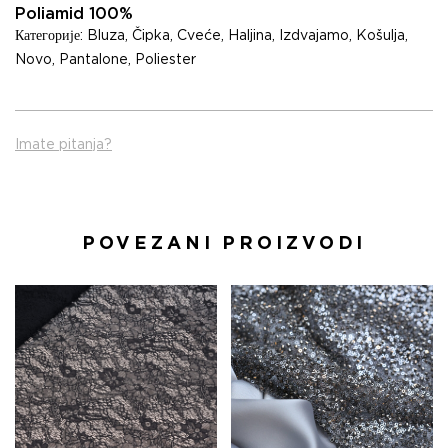
Poliamid 100%
Категорије:
Bluza
,
Čipka
,
Cveće
,
Haljina
,
Izdvajamo
,
Košulja
,
Novo
,
Pantalone
,
Poliester
Imate pitanja?
POVEZANI PROIZVODI