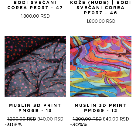
BODI SVEČANI
KOŽE (NUDE) | BODI
COREA PE037 - 47
SVEČANI COREA
PE037 - 46
1.800,00
RSD
1.800,00
RSD
MUSLIN 3D PRINT
MUSLIN 3D PRINT
PM069 - 13
PM069 - 12
ОРИГИНАЛНА
ТРЕНУТНА
ОРИГИНАЛНА
ТР
1.200,00
RSD
840,00
RSD
1.200,00
RSD
840,00
RSD
ЦЕНА
ЦЕНА
ЦЕНА
ЦЕ
-30%%
-30%%
ЈЕ
ЈЕ:
ЈЕ
ЈЕ:
БИЛА:
840,00 RSD.
БИЛА:
840