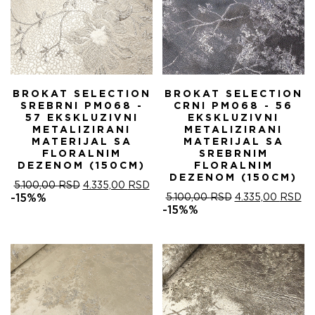
BROKAT SELECTION
BROKAT SELECTION
SREBRNI PM068 -
CRNI PM068 - 56
57 EKSKLUZIVNI
EKSKLUZIVNI
METALIZIRANI
METALIZIRANI
MATERIJAL SA
MATERIJAL SA
FLORALNIM
SREBRNIM
DEZENOM (150CM)
FLORALNIM
DEZENOM (150CM)
ОРИГИНАЛНА
ТРЕНУТНА
5.100,00
RSD
4.335,00
RSD
ЦЕНА
ЦЕНА
ОРИГИНАЛНА
ТР
-15%%
5.100,00
RSD
4.335,00
RSD
ЈЕ
ЈЕ:
ЦЕНА
ЦЕ
-15%%
БИЛА:
4.335,00 RSD.
ЈЕ
ЈЕ:
5.100,00 RSD.
БИЛА:
4.
5.100,00 RSD.