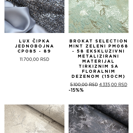
LUX ČIPKA
BROKAT SELECTION
JEDNOBOJNA
MINT ZELENI PM068
CP085 - 89
- 58 EKSKLUZIVNI
METALIZIRANI
11.700,00
RSD
MATERIJAL
TIRKIZNIM SA
FLORALNIM
DEZENOM (150CM)
ОРИГИНАЛНА
ТР
5.100,00
RSD
4.335,00
RSD
ЦЕНА
ЦЕ
-15%%
ЈЕ
ЈЕ:
БИЛА:
4.
5.100,00 RSD.