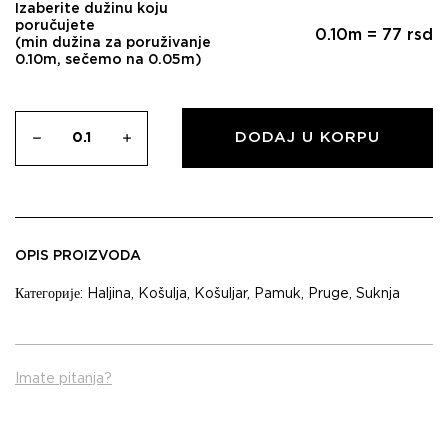
Izaberite dužinu koju
poručujete
0.10
m =
77
rsd
(min dužina za poruživanje
0.10m, sečemo na 0.05m)
DODAJ U KORPU
OPIS PROIZVODA
Категорије:
Haljina
,
Košulja
,
Košuljar
,
Pamuk
,
Pruge
,
Suknja
Imate pitanja?