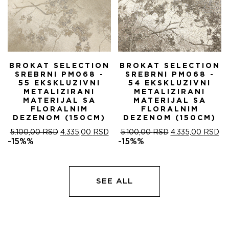
BROKAT SELECTION
BROKAT SELECTION
SREBRNI PM068 -
SREBRNI PM068 -
55 EKSKLUZIVNI
54 EKSKLUZIVNI
METALIZIRANI
METALIZIRANI
MATERIJAL SA
MATERIJAL SA
FLORALNIM
FLORALNIM
DEZENOM (150CM)
DEZENOM (150CM)
ОРИГИНАЛНА
ТРЕНУТНА
ОРИГИНАЛНА
ТР
5.100,00
RSD
4.335,00
RSD
5.100,00
RSD
4.335,00
RSD
ЦЕНА
ЦЕНА
ЦЕНА
ЦЕ
-15%%
-15%%
ЈЕ
ЈЕ:
ЈЕ
ЈЕ:
БИЛА:
4.335,00 RSD.
БИЛА:
4.
5.100,00 RSD.
5.100,00 RSD.
SEE ALL