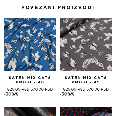
POVEZANI PROIZVODI
SATEN MIX CATS
SATEN MIX CATS
PM031 - 46
PM031 - 45
ОРИГИНАЛНА
ТРЕНУТНА
ОРИГИНАЛНА
ТРЕ
820,00
RSD
570,00
RSD
820,00
RSD
570,00
RSD
ЦЕНА
ЦЕНА
ЦЕНА
ЦЕ
-30%%
-30%%
ЈЕ
ЈЕ:
ЈЕ
ЈЕ:
БИЛА:
570,00 RSD.
БИЛА:
570
820,00 RSD.
820,00 RSD.