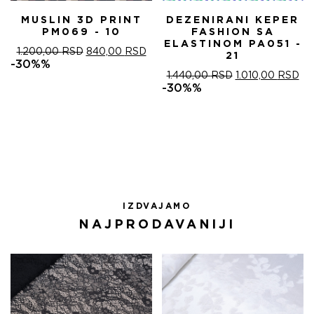
MUSLIN 3D PRINT
DEZENIRANI KEPER
PM069 - 10
FASHION SA
ELASTINOM PA051 -
ОРИГИНАЛНА
ТРЕНУТНА
1.200,00
RSD
840,00
RSD
21
ЦЕНА
ЦЕНА
-30%%
ЈЕ
ЈЕ:
ОРИГИНАЛНА
ТР
1.440,00
RSD
1.010,00
RSD
БИЛА:
840,00 RSD.
ЦЕНА
ЦЕ
-30%%
1.200,00 RSD.
ЈЕ
ЈЕ:
БИЛА:
1.0
1.440,00 RSD.
IZDVAJAMO
NAJPRODAVANIJI