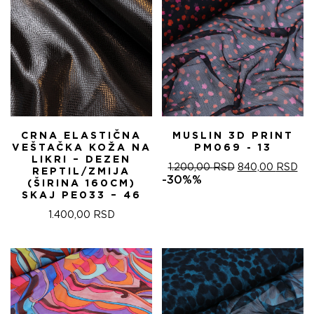
CRNA ELASTIČNA
MUSLIN 3D PRINT
VEŠTAČKA KOŽA NA
PM069 - 13
LIKRI – DEZEN
ОРИГИНАЛНА
ТР
1.200,00
RSD
840,00
RSD
REPTIL/ZMIJA
ЦЕНА
ЦЕ
-30%%
(ŠIRINA 160CM)
ЈЕ
ЈЕ:
SKAJ PE033 – 46
БИЛА:
840
1.200,00 RSD.
1.400,00
RSD