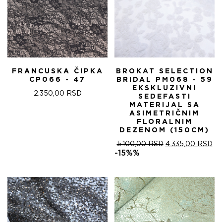
FRANCUSKA ČIPKA
BROKAT SELECTION
CP066 - 47
BRIDAL PM068 - 59
EKSKLUZIVNI
2.350,00
RSD
SEDEFASTI
MATERIJAL SA
ASIMETRIČNIM
FLORALNIM
DEZENOM (150CM)
ОРИГИНАЛНА
ТР
5.100,00
RSD
4.335,00
RSD
ЦЕНА
ЦЕ
-15%%
ЈЕ
ЈЕ:
БИЛА:
4.
5.100,00 RSD.