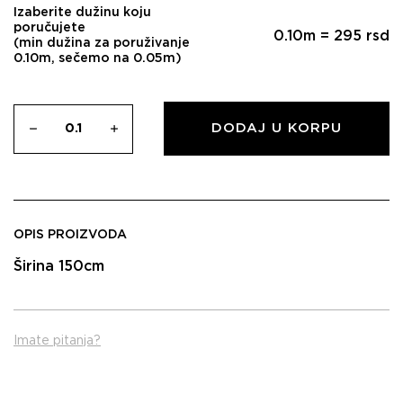
Izaberite dužinu koju
poručujete
0.10
m =
295
rsd
(min dužina za poruživanje
0.10m, sečemo na 0.05m)
DODAJ U KORPU
OPIS PROIZVODA
Širina 150cm
Imate pitanja?