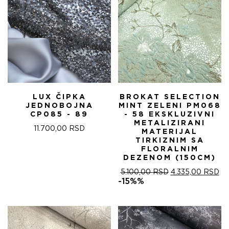
LUX ČIPKA
BROKAT SELECTION
JEDNOBOJNA
MINT ZELENI PM068
CP085 - 89
- 58 EKSKLUZIVNI
METALIZIRANI
11.700,00
RSD
MATERIJAL
TIRKIZNIM SA
FLORALNIM
DEZENOM (150CM)
ОРИГИНАЛНА
ТР
5.100,00
RSD
4.335,00
RSD
ЦЕНА
ЦЕ
-15%%
ЈЕ
ЈЕ:
БИЛА:
4.
5.100,00 RSD.