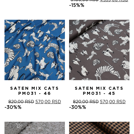
5.100,00
RSD
4.335,00
RSD
ЦЕНА
ЦЕ
-15%%
ЈЕ
ЈЕ:
БИЛА:
4.
5.100,00 RSD.
SATEN MIX CATS
SATEN MIX CATS
PM031 - 46
PM031 - 45
ОРИГИНАЛНА
ТРЕНУТНА
ОРИГИНАЛНА
ТРЕ
820,00
RSD
570,00
RSD
820,00
RSD
570,00
RSD
ЦЕНА
ЦЕНА
ЦЕНА
ЦЕ
-30%%
-30%%
ЈЕ
ЈЕ:
ЈЕ
ЈЕ:
БИЛА:
570,00 RSD.
БИЛА:
570
820,00 RSD.
820,00 RSD.