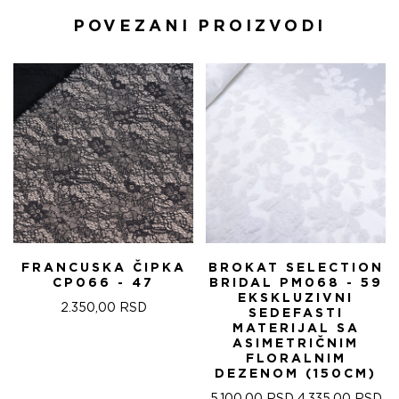
POVEZANI PROIZVODI
FRANCUSKA ČIPKA
BROKAT SELECTION
CP066 - 47
BRIDAL PM068 - 59
EKSKLUZIVNI
2.350,00
RSD
SEDEFASTI
MATERIJAL SA
ASIMETRIČNIM
FLORALNIM
DEZENOM (150CM)
ОРИГИНАЛНА
ТР