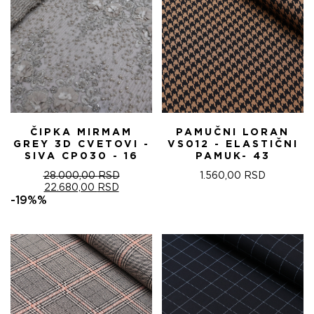
ČIPKA MIRMAM
PAMUČNI LORAN
GREY 3D CVETOVI -
VS012 - ELASTIČNI
SIVA CP030 - 16
PAMUK- 43
28.000,00
RSD
1.560,00
RSD
ОРИГИНАЛНА
ТРЕНУТНА
22.680,00
RSD
ЦЕНА
ЦЕНА
-19%%
ЈЕ
ЈЕ:
БИЛА:
22.680,00 RSD.
28.000,00 RSD.