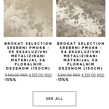
BROKAT SELECTION
BROKAT SELECTION
SREBRNI PM068 -
SREBRNI PM068 -
55 EKSKLUZIVNI
54 EKSKLUZIVNI
METALIZIRANI
METALIZIRANI
MATERIJAL SA
MATERIJAL SA
FLORALNIM
FLORALNIM
DEZENOM (150CM)
DEZENOM (150CM)
ОРИГИНАЛНА
ТРЕНУТНА
ОРИГИНАЛНА
ТР
5.100,00
RSD
4.335,00
RSD
5.100,00
RSD
4.335,00
RSD
ЦЕНА
ЦЕНА
ЦЕНА
ЦЕ
-15%%
-15%%
ЈЕ
ЈЕ:
ЈЕ
ЈЕ:
БИЛА:
4.335,00 RSD.
БИЛА:
4.
5.100,00 RSD.
5.100,00 RSD.
SEE ALL