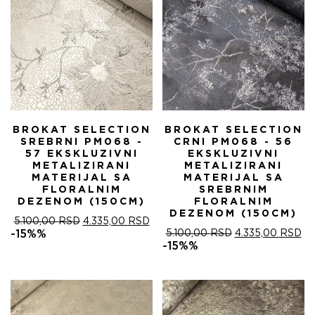
BROKAT SELECTION
BROKAT SELECTION
SREBRNI PM068 -
CRNI PM068 - 56
57 EKSKLUZIVNI
EKSKLUZIVNI
METALIZIRANI
METALIZIRANI
MATERIJAL SA
MATERIJAL SA
FLORALNIM
SREBRNIM
DEZENOM (150CM)
FLORALNIM
DEZENOM (150CM)
ОРИГИНАЛНА
ТРЕНУТНА
5.100,00
RSD
4.335,00
RSD
ЦЕНА
ЦЕНА
ОРИГИНАЛНА
ТР
-15%%
5.100,00
RSD
4.335,00
RSD
ЈЕ
ЈЕ:
ЦЕНА
ЦЕ
-15%%
БИЛА:
4.335,00 RSD.
ЈЕ
ЈЕ:
5.100,00 RSD.
БИЛА:
4.
5.100,00 RSD.