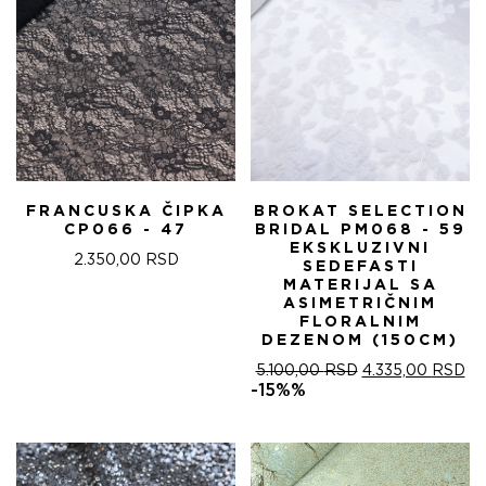
FRANCUSKA ČIPKA
BROKAT SELECTION
CP066 - 47
BRIDAL PM068 - 59
EKSKLUZIVNI
2.350,00
RSD
SEDEFASTI
MATERIJAL SA
ASIMETRIČNIM
FLORALNIM
DEZENOM (150CM)
ОРИГИНАЛНА
ТР
5.100,00
RSD
4.335,00
RSD
ЦЕНА
ЦЕ
-15%%
ЈЕ
ЈЕ:
БИЛА:
4.
5.100,00 RSD.