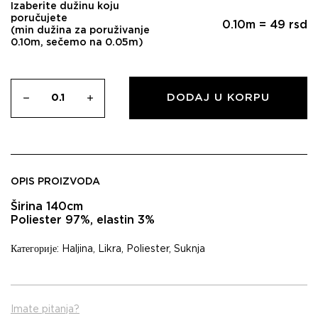
Izaberite dužinu koju
poručujete
0.10
m =
49
rsd
(min dužina za poruživanje
0.10m, sečemo na 0.05m)
DODAJ U KORPU
OPIS PROIZVODA
Širina 140cm
Poliester 97%, elastin 3%
Категорије:
Haljina
,
Likra
,
Poliester
,
Suknja
Imate pitanja?