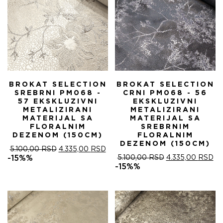
BROKAT SELECTION
BROKAT SELECTION
SREBRNI PM068 -
CRNI PM068 - 56
57 EKSKLUZIVNI
EKSKLUZIVNI
METALIZIRANI
METALIZIRANI
MATERIJAL SA
MATERIJAL SA
FLORALNIM
SREBRNIM
DEZENOM (150CM)
FLORALNIM
DEZENOM (150CM)
ОРИГИНАЛНА
ТРЕНУТНА
5.100,00
RSD
4.335,00
RSD
ЦЕНА
ЦЕНА
ОРИГИНАЛНА
ТР
-15%%
5.100,00
RSD
4.335,00
RSD
ЈЕ
ЈЕ:
ЦЕНА
ЦЕ
-15%%
БИЛА:
4.335,00 RSD.
ЈЕ
ЈЕ:
5.100,00 RSD.
БИЛА:
4.
5.100,00 RSD.