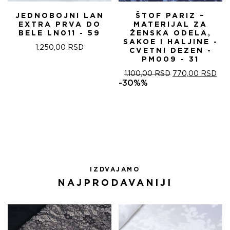
JEDNOBOJNI LAN
ŠTOF PARIZ –
EXTRA PRVA DO
MATERIJAL ZA
BELE LN011 - 59
ŽENSKA ODELA,
SAKOE I HALJINE -
1.250,00
RSD
CVETNI DEZEN -
PM009 - 31
ОРИГИНАЛНА
ТР
1.100,00
RSD
770,00
RSD
ЦЕНА
ЦЕ
-30%%
ЈЕ
ЈЕ:
БИЛА:
770
1.100,00 RSD.
IZDVAJAMO
NAJPRODAVANIJI