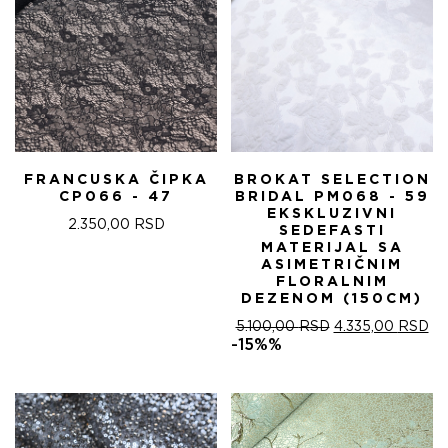
FRANCUSKA ČIPKA
BROKAT SELECTION
CP066 - 47
BRIDAL PM068 - 59
EKSKLUZIVNI
2.350,00
RSD
SEDEFASTI
MATERIJAL SA
ASIMETRIČNIM
FLORALNIM
DEZENOM (150CM)
ОРИГИНАЛНА
ТР
5.100,00
RSD
4.335,00
RSD
ЦЕНА
ЦЕ
-15%%
ЈЕ
ЈЕ:
БИЛА:
4.
5.100,00 RSD.