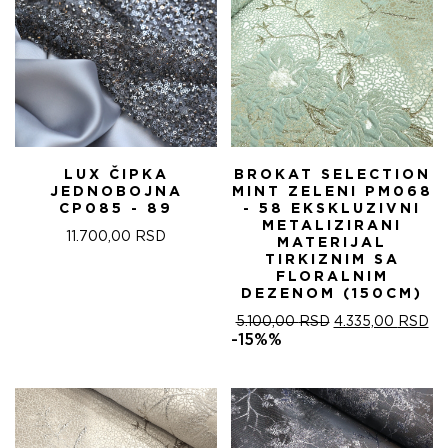
LUX ČIPKA
BROKAT SELECTION
JEDNOBOJNA
MINT ZELENI PM068
CP085 - 89
- 58 EKSKLUZIVNI
METALIZIRANI
11.700,00
RSD
MATERIJAL
TIRKIZNIM SA
FLORALNIM
DEZENOM (150CM)
ОРИГИНАЛНА
ТР
5.100,00
RSD
4.335,00
RSD
ЦЕНА
ЦЕ
-15%%
ЈЕ
ЈЕ:
БИЛА:
4.
5.100,00 RSD.