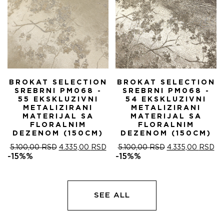
BROKAT SELECTION
BROKAT SELECTION
SREBRNI PM068 -
SREBRNI PM068 -
55 EKSKLUZIVNI
54 EKSKLUZIVNI
METALIZIRANI
METALIZIRANI
MATERIJAL SA
MATERIJAL SA
FLORALNIM
FLORALNIM
DEZENOM (150CM)
DEZENOM (150CM)
ОРИГИНАЛНА
ТРЕНУТНА
ОРИГИНАЛНА
ТР
5.100,00
RSD
4.335,00
RSD
5.100,00
RSD
4.335,00
RSD
ЦЕНА
ЦЕНА
ЦЕНА
ЦЕ
-15%%
-15%%
ЈЕ
ЈЕ:
ЈЕ
ЈЕ:
БИЛА:
4.335,00 RSD.
БИЛА:
4.
5.100,00 RSD.
5.100,00 RSD.
SEE ALL