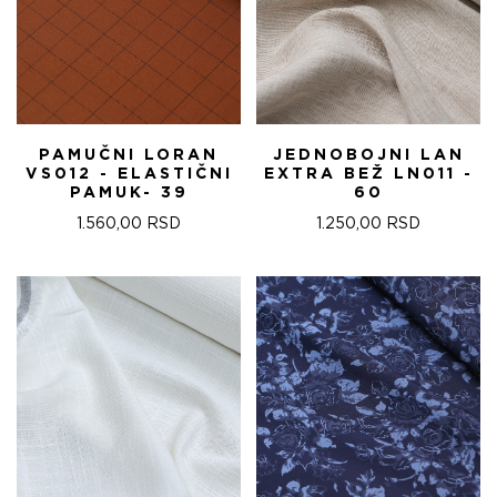
PAMUČNI LORAN
JEDNOBOJNI LAN
VS012 - ELASTIČNI
EXTRA BEŽ LN011 -
PAMUK- 39
60
1.560,00
RSD
1.250,00
RSD