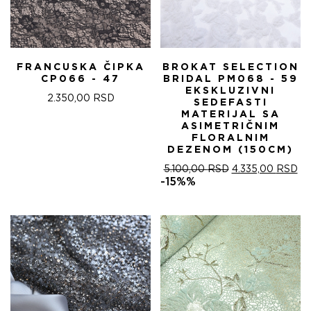
FRANCUSKA ČIPKA
BROKAT SELECTION
CP066 - 47
BRIDAL PM068 - 59
EKSKLUZIVNI
2.350,00
RSD
SEDEFASTI
MATERIJAL SA
ASIMETRIČNIM
FLORALNIM
DEZENOM (150CM)
ОРИГИНАЛНА
ТР
5.100,00
RSD
4.335,00
RSD
ЦЕНА
ЦЕ
-15%%
ЈЕ
ЈЕ:
БИЛА:
4.
5.100,00 RSD.