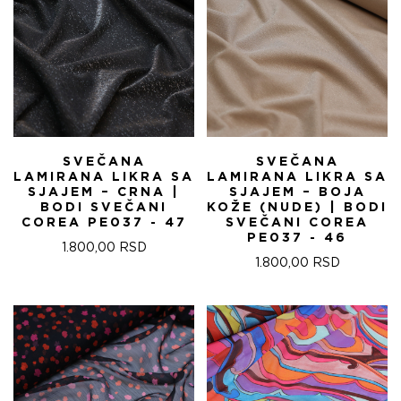
SVEČANA
SVEČANA
LAMIRANA LIKRA SA
LAMIRANA LIKRA SA
SJAJEM – CRNA |
SJAJEM – BOJA
BODI SVEČANI
KOŽE (NUDE) | BODI
COREA PE037 - 47
SVEČANI COREA
PE037 - 46
1.800,00
RSD
1.800,00
RSD