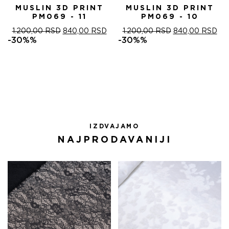
MUSLIN 3D PRINT
MUSLIN 3D PRINT
PM069 - 11
PM069 - 10
ОРИГИНАЛНА
ТРЕНУТНА
ОРИГИНАЛНА
ТР
1.200,00
RSD
840,00
RSD
1.200,00
RSD
840,00
RSD
ЦЕНА
ЦЕНА
ЦЕНА
ЦЕ
-30%%
-30%%
ЈЕ
ЈЕ:
ЈЕ
ЈЕ:
БИЛА:
840,00 RSD.
БИЛА:
840
1.200,00 RSD.
1.200,00 RSD.
IZDVAJAMO
NAJPRODAVANIJI