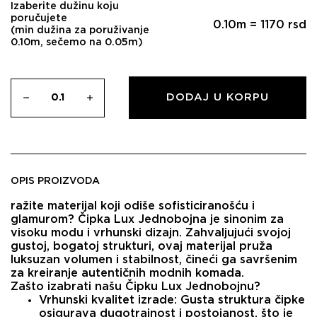
Izaberite dužinu koju
poručujete
0.10
m =
1170
rsd
(min dužina za poruživanje
0.10m, sečemo na 0.05m)
DODAJ U KORPU
OPIS PROIZVODA
ražite materijal koji odiše sofisticiranošću i
glamurom?
Čipka Lux Jednobojna
je sinonim za
visoku modu i vrhunski dizajn. Zahvaljujući svojoj
gustoj, bogatoj strukturi, ovaj materijal pruža
luksuzan volumen i stabilnost, čineći ga savršenim
za kreiranje autentičnih modnih komada.
Zašto izabrati našu Čipku Lux Jednobojnu?
Vrhunski kvalitet izrade:
Gusta struktura čipke
osigurava dugotrajnost i postojanost, što je