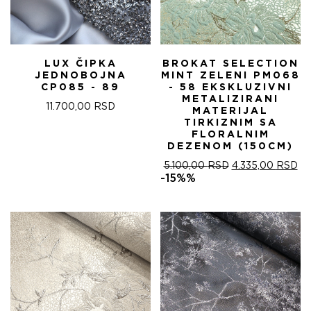
LUX ČIPKA
BROKAT SELECTION
JEDNOBOJNA
MINT ZELENI PM068
CP085 - 89
- 58 EKSKLUZIVNI
METALIZIRANI
11.700,00
RSD
MATERIJAL
TIRKIZNIM SA
FLORALNIM
DEZENOM (150CM)
ОРИГИНАЛНА
ТР
5.100,00
RSD
4.335,00
RSD
ЦЕНА
ЦЕ
-15%%
ЈЕ
ЈЕ:
БИЛА:
4.
5.100,00 RSD.