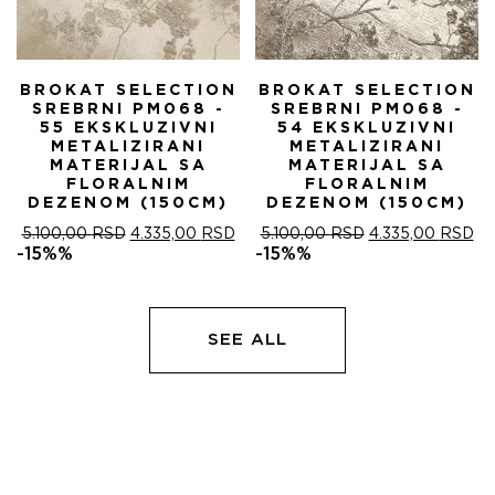
BROKAT SELECTION
BROKAT SELECTION
SREBRNI PM068 -
SREBRNI PM068 -
55 EKSKLUZIVNI
54 EKSKLUZIVNI
METALIZIRANI
METALIZIRANI
MATERIJAL SA
MATERIJAL SA
FLORALNIM
FLORALNIM
DEZENOM (150CM)
DEZENOM (150CM)
ОРИГИНАЛНА
ТРЕНУТНА
ОРИГИНАЛНА
ТР
5.100,00
RSD
4.335,00
RSD
5.100,00
RSD
4.335,00
RSD
ЦЕНА
ЦЕНА
ЦЕНА
ЦЕ
-15%%
-15%%
ЈЕ
ЈЕ:
ЈЕ
ЈЕ:
БИЛА:
4.335,00 RSD.
БИЛА:
4.
5.100,00 RSD.
5.100,00 RSD.
SEE ALL