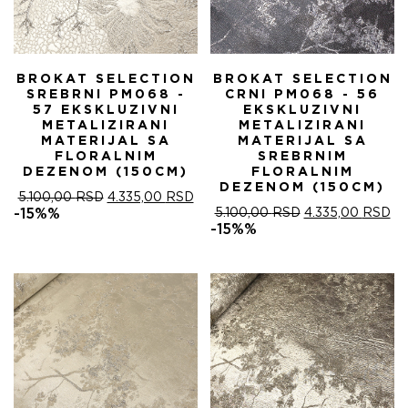
BROKAT SELECTION
BROKAT SELECTION
SREBRNI PM068 -
CRNI PM068 - 56
57 EKSKLUZIVNI
EKSKLUZIVNI
METALIZIRANI
METALIZIRANI
MATERIJAL SA
MATERIJAL SA
FLORALNIM
SREBRNIM
DEZENOM (150CM)
FLORALNIM
DEZENOM (150CM)
ОРИГИНАЛНА
ТРЕНУТНА
5.100,00
RSD
4.335,00
RSD
ЦЕНА
ЦЕНА
ОРИГИНАЛНА
ТР
-15%%
5.100,00
RSD
4.335,00
RSD
ЈЕ
ЈЕ:
ЦЕНА
ЦЕ
-15%%
БИЛА:
4.335,00 RSD.
ЈЕ
ЈЕ:
5.100,00 RSD.
БИЛА:
4.
5.100,00 RSD.