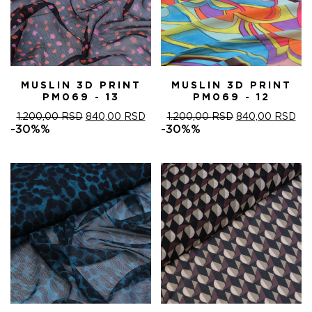
MUSLIN 3D PRINT
MUSLIN 3D PRINT
PM069 - 13
PM069 - 12
ОРИГИНАЛНА
ТРЕНУТНА
ОРИГИНАЛНА
ТР
1.200,00
RSD
840,00
RSD
1.200,00
RSD
840,00
RSD
ЦЕНА
ЦЕНА
ЦЕНА
ЦЕ
-30%%
-30%%
ЈЕ
ЈЕ:
ЈЕ
ЈЕ:
БИЛА:
840,00 RSD.
БИЛА:
840
1.200,00 RSD.
1.200,00 RSD.