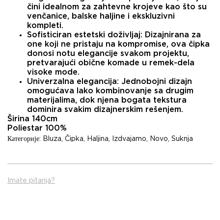
čini idealnom za zahtevne krojeve kao što su
venčanice, balske haljine i ekskluzivni
kompleti.
Sofisticiran estetski doživljaj:
Dizajnirana za
one koji ne pristaju na kompromise, ova čipka
donosi notu elegancije svakom projektu,
pretvarajući obične komade u remek-dela
visoke mode.
Univerzalna elegancija:
Jednobojni dizajn
omogućava lako kombinovanje sa drugim
materijalima, dok njena bogata tekstura
dominira svakim dizajnerskim rešenjem.
Širina 140cm
Poliestar 100%
Категорије:
Bluza
,
Čipka
,
Haljina
,
Izdvajamo
,
Novo
,
Suknja
Imate pitanja?