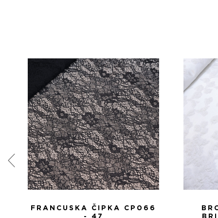
FRANCUSKA ČIPKA CP066
BR
- 47
BR