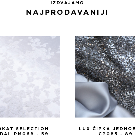
IZDVAJAMO
NAJPRODAVANIJI
OKAT SELECTION
LUX ČIPKA JEDNO
IDAL PM068 - 59
CP085 - 89