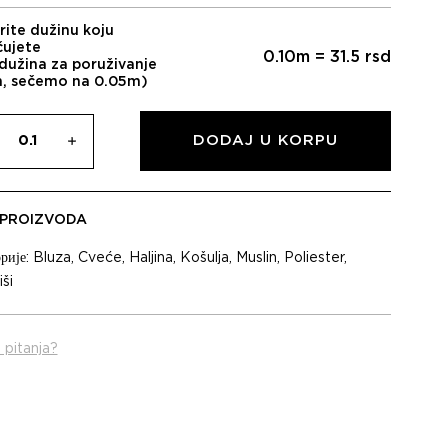
била:
315,00 RSD.
450,00 RSD.
rite dužinu koju
čujete
0.10
m =
31.5
rsd
dužina za poruživanje
m, sečemo na 0.05m)
DODAJ U KORPU
 PROIZVODA
рије:
Bluza
,
Cveće
,
Haljina
,
Košulja
,
Muslin
,
Poliester
,
ši
 pitanja?