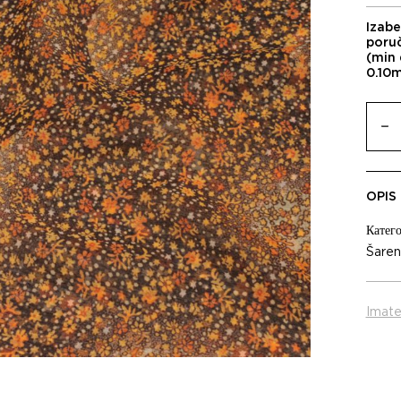
Izabe
poru
(min 
0.10
OPIS
Катего
Šareni
Imate