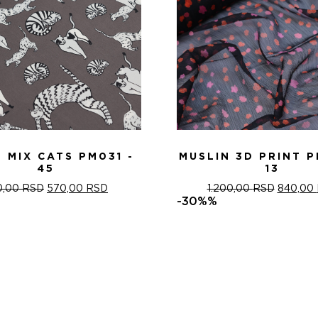
 MIX CATS PM031 -
MUSLIN 3D PRINT P
45
13
ОРИГИНАЛНА
ТРЕНУТНА
ОРИГИН
0,00
RSD
570,00
RSD
1.200,00
RSD
840,00
ЦЕНА
ЦЕНА
ЦЕНА
-30%%
ЈЕ
ЈЕ:
ЈЕ
БИЛА:
570,00 RSD.
БИЛА:
820,00 RSD.
1.200,0