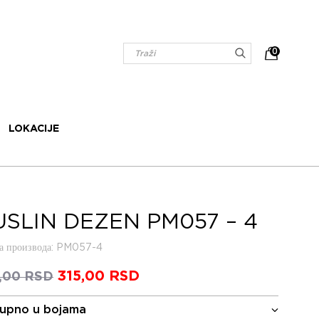
0
LOKACIJE
SLIN DEZEN PM057 – 4
 производа
: PM057-4
Оригинална
315,00
RSD
Тренутна
,00
RSD
цена
цена
је
је:
upno u bojama