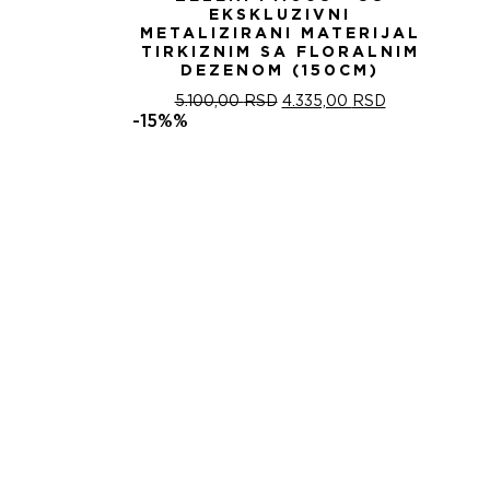
EKSKLUZIVNI
METALIZIRANI MATERIJAL
TIRKIZNIM SA FLORALNIM
DEZENOM (150CM)
ОРИГИНАЛНА
ТРЕНУТНА
5.100,00
RSD
4.335,00
RSD
ЦЕНА
ЦЕНА
-15%%
ЈЕ
ЈЕ:
БИЛА:
4.335,00 RSD
5.100,00 RSD.