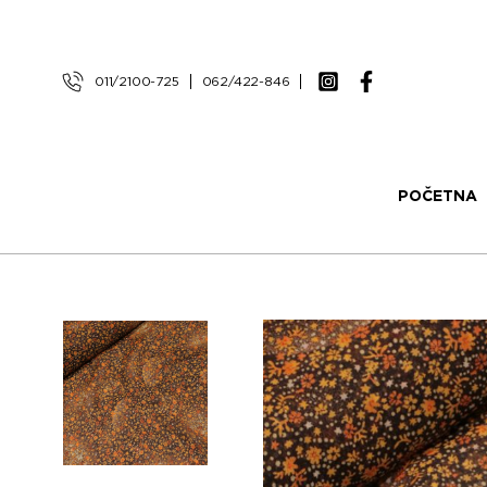
011/2100-725
062/422-846
POČETNA