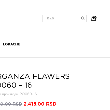
0
LOKACIJE
RGANZA FLAWERS
060 – 16
 производа
: PO060-16
Оригинална
2.415,00
RSD
Тренутна
50,00
RSD
цена
цена