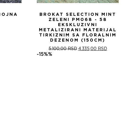
BOJNA
BROKAT SELECTION MINT
ZELENI PM068 - 58
EKSKLUZIVNI
METALIZIRANI MATERIJAL
TIRKIZNIM SA FLORALNIM
DEZENOM (150CM)
ОРИГИНАЛНА
ТРЕНУТНА
5.100,00
RSD
4.335,00
RSD
ЦЕНА
ЦЕНА
-15%%
ЈЕ
ЈЕ:
БИЛА:
4.335,00 RSD
5.100,00 RSD.