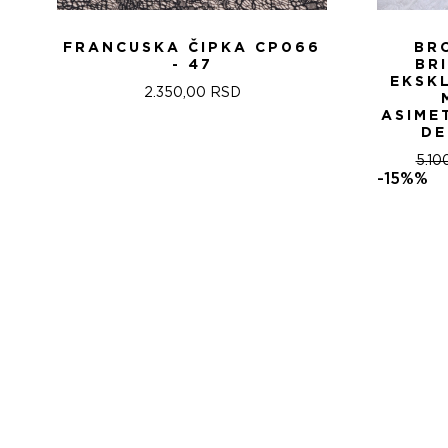
FRANCUSKA ČIPKA CP066
BR
- 47
BR
EKSK
2.350,00
RSD
ASIME
DE
5.10
-15%%