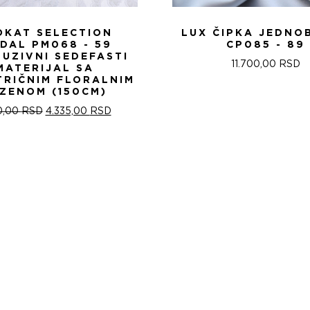
OKAT SELECTION
LUX ČIPKA JEDNO
IDAL PM068 - 59
CP085 - 89
LUZIVNI SEDEFASTI
11.700,00
RSD
MATERIJAL SA
TRIČNIM FLORALNIM
ZENOM (150CM)
ОРИГИНАЛНА
ТРЕНУТНА
0,00
RSD
4.335,00
RSD
ЦЕНА
ЦЕНА
ЈЕ
ЈЕ:
БИЛА:
4.335,00 RSD.
5.100,00 RSD.