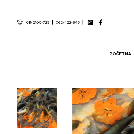
011/2100-725
062/422-846
POČETNA