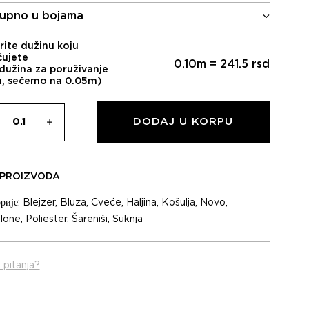
је
је:
upno u bojama
била:
2.415,00 RSD.
3.450,00 RSD.
rite dužinu koju
čujete
0.10
m =
241.5
rsd
dužina za poruživanje
m, sečemo na 0.05m)
DODAJ U KORPU
 PROIZVODA
рије:
Blejzer
,
Bluza
,
Cveće
,
Haljina
,
Košulja
,
Novo
,
lone
,
Poliester
,
Šareniši
,
Suknja
 pitanja?