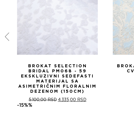
BROKAT SELECTION
BROK
BRIDAL PM068 - 59
CV
EKSKLUZIVNI SEDEFASTI
MATERIJAL SA
ASIMETRIČNIM FLORALNIM
DEZENOM (150CM)
ОРИГИНАЛНА
ТРЕНУТНА
5.100,00
RSD
4.335,00
RSD
ЦЕНА
ЦЕНА
-15%%
ЈЕ
ЈЕ:
БИЛА:
4.335,00 RSD.
5.100,00 RSD.