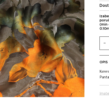
Dost
Izabe
poru
(min 
0.10
OPIS
Катего
Panta
Imate