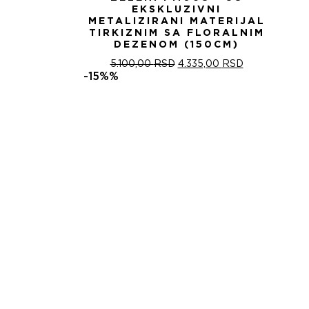
EKSKLUZIVNI
METALIZIRANI MATERIJAL
TIRKIZNIM SA FLORALNIM
DEZENOM (150CM)
ОРИГИНАЛНА
ТРЕНУТНА
5.100,00
RSD
4.335,00
RSD
ЦЕНА
ЦЕНА
-15%%
ЈЕ
ЈЕ:
БИЛА:
4.335,00 RSD
5.100,00 RSD.