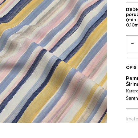
Izabe
poru
(min 
0.10
OPIS
Pam
Širi
Катего
Šareni
Imate