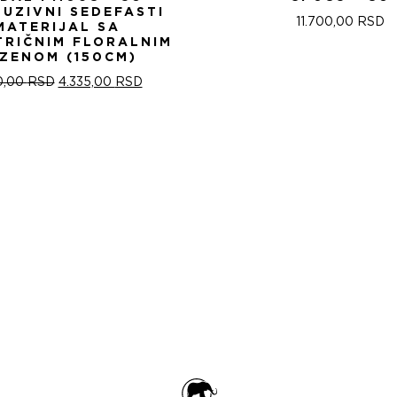
LUZIVNI SEDEFASTI
11.700,00
RSD
MATERIJAL SA
TRIČNIM FLORALNIM
ZENOM (150CM)
ОРИГИНАЛНА
ТРЕНУТНА
0,00
RSD
4.335,00
RSD
ЦЕНА
ЦЕНА
ЈЕ
ЈЕ:
БИЛА:
4.335,00 RSD.
5.100,00 RSD.