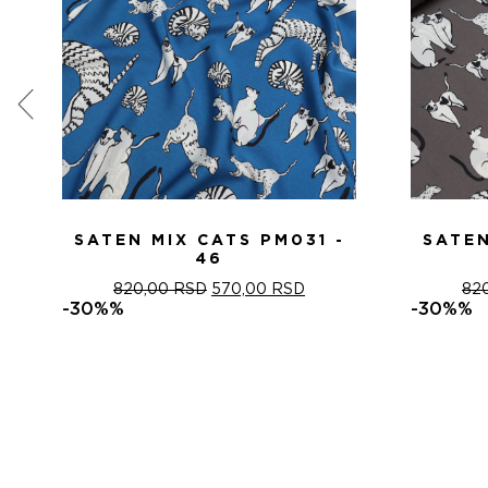
SATEN MIX CATS PM031 -
SATEN
46
ОРИГИНАЛНА
ТРЕНУТНА
820,00
RSD
570,00
RSD
82
ЦЕНА
ЦЕНА
-30%%
-30%%
ЈЕ
ЈЕ:
БИЛА:
570,00 RSD.
820,00 RSD.