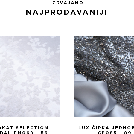
IZDVAJAMO
NAJPRODAVANIJI
OKAT SELECTION
LUX ČIPKA JEDNO
IDAL PM068 - 59
CP085 - 89