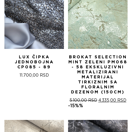
LUX ČIPKA
BROKAT SELECTION
JEDNOBOJNA
MINT ZELENI PM068
CP085 - 89
- 58 EKSKLUZIVNI
METALIZIRANI
11.700,00
RSD
MATERIJAL
TIRKIZNIM SA
FLORALNIM
DEZENOM (150CM)
ОРИГИНАЛНА
ТР
5.100,00
RSD
4.335,00
RSD
ЦЕНА
ЦЕ
-15%%
ЈЕ
ЈЕ:
БИЛА:
4.
5.100,00 RSD.