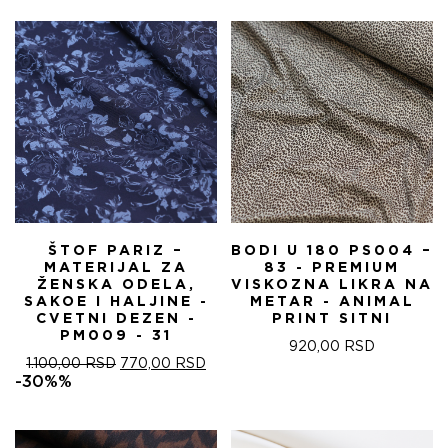
БИЛА:
570,00 RSD.
БИЛА:
570
820,00 RSD.
820,00 RSD.
ŠTOF PARIZ –
BODI U 180 PS004 –
MATERIJAL ZA
83 - PREMIUM
ŽENSKA ODELA,
VISKOZNA LIKRA NA
SAKOE I HALJINE -
METAR - ANIMAL
CVETNI DEZEN -
PRINT SITNI
PM009 - 31
920,00
RSD
ОРИГИНАЛНА
ТРЕНУТНА
1.100,00
RSD
770,00
RSD
ЦЕНА
ЦЕНА
-30%%
ЈЕ
ЈЕ:
БИЛА:
770,00 RSD.
1.100,00 RSD.