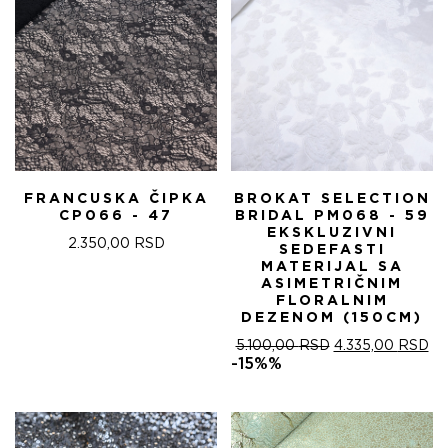
FRANCUSKA ČIPKA
BROKAT SELECTION
CP066 - 47
BRIDAL PM068 - 59
EKSKLUZIVNI
2.350,00
RSD
SEDEFASTI
MATERIJAL SA
ASIMETRIČNIM
FLORALNIM
DEZENOM (150CM)
ОРИГИНАЛНА
ТР
5.100,00
RSD
4.335,00
RSD
ЦЕНА
ЦЕ
-15%%
ЈЕ
ЈЕ:
БИЛА:
4.
5.100,00 RSD.