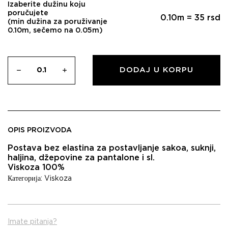
Izaberite dužinu koju
poručujete
0.10
m =
35
rsd
(min dužina za poruživanje
0.10m, sečemo na 0.05m)
DODAJ U KORPU
OPIS PROIZVODA
Postava bez elastina za postavljanje sakoa, suknji,
haljina, džepovine za pantalone i sl.
Viskoza 100%
Категорија:
Viskoza
Imate pitanja?