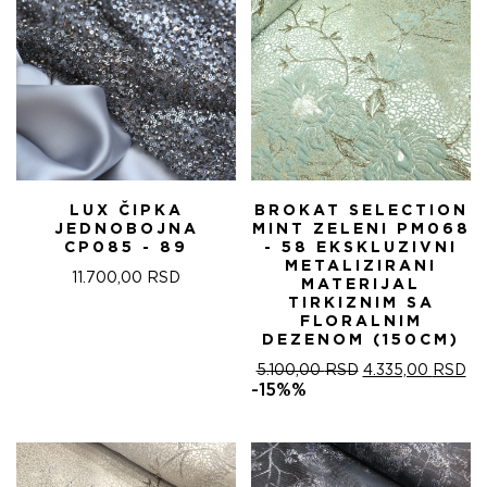
LUX ČIPKA
BROKAT SELECTION
JEDNOBOJNA
MINT ZELENI PM068
CP085 - 89
- 58 EKSKLUZIVNI
METALIZIRANI
11.700,00
RSD
MATERIJAL
TIRKIZNIM SA
FLORALNIM
DEZENOM (150CM)
ОРИГИНАЛНА
ТР
5.100,00
RSD
4.335,00
RSD
ЦЕНА
ЦЕ
-15%%
ЈЕ
ЈЕ:
БИЛА:
4.
5.100,00 RSD.