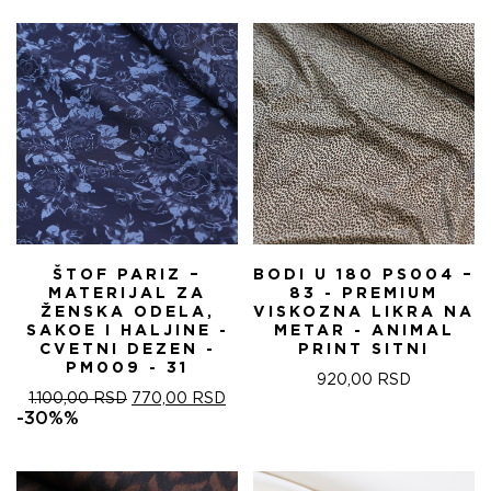
БИЛА:
570,00 RSD.
БИЛА:
570
820,00 RSD.
820,00 RSD.
ŠTOF PARIZ –
BODI U 180 PS004 –
MATERIJAL ZA
83 - PREMIUM
ŽENSKA ODELA,
VISKOZNA LIKRA NA
SAKOE I HALJINE -
METAR - ANIMAL
CVETNI DEZEN -
PRINT SITNI
PM009 - 31
920,00
RSD
ОРИГИНАЛНА
ТРЕНУТНА
1.100,00
RSD
770,00
RSD
ЦЕНА
ЦЕНА
-30%%
ЈЕ
ЈЕ:
БИЛА:
770,00 RSD.
1.100,00 RSD.