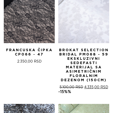
FRANCUSKA ČIPKA
BROKAT SELECTION
CP066 - 47
BRIDAL PM068 - 59
EKSKLUZIVNI
2.350,00
RSD
SEDEFASTI
MATERIJAL SA
ASIMETRIČNIM
FLORALNIM
DEZENOM (150CM)
ОРИГИНАЛНА
ТР
5.100,00
RSD
4.335,00
RSD
ЦЕНА
ЦЕ
-15%%
ЈЕ
ЈЕ:
БИЛА:
4.
5.100,00 RSD.