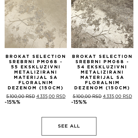
BROKAT SELECTION
BROKAT SELECTION
SREBRNI PM068 -
SREBRNI PM068 -
55 EKSKLUZIVNI
54 EKSKLUZIVNI
METALIZIRANI
METALIZIRANI
MATERIJAL SA
MATERIJAL SA
FLORALNIM
FLORALNIM
DEZENOM (150CM)
DEZENOM (150CM)
ОРИГИНАЛНА
ТРЕНУТНА
ОРИГИНАЛНА
ТР
5.100,00
RSD
4.335,00
RSD
5.100,00
RSD
4.335,00
RSD
ЦЕНА
ЦЕНА
ЦЕНА
ЦЕ
-15%%
-15%%
ЈЕ
ЈЕ:
ЈЕ
ЈЕ:
БИЛА:
4.335,00 RSD.
БИЛА:
4.
5.100,00 RSD.
5.100,00 RSD.
SEE ALL