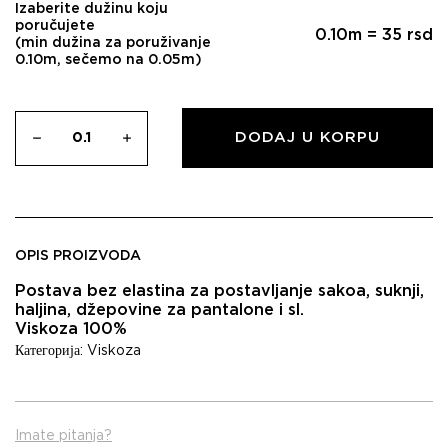
Izaberite dužinu koju
poručujete
0.10
m =
35
rsd
(min dužina za poruživanje
0.10m, sečemo na 0.05m)
DODAJ U KORPU
OPIS PROIZVODA
Postava bez elastina za postavljanje sakoa, suknji,
haljina, džepovine za pantalone i sl.
Viskoza 100%
Категорија:
Viskoza
Imate pitanja?