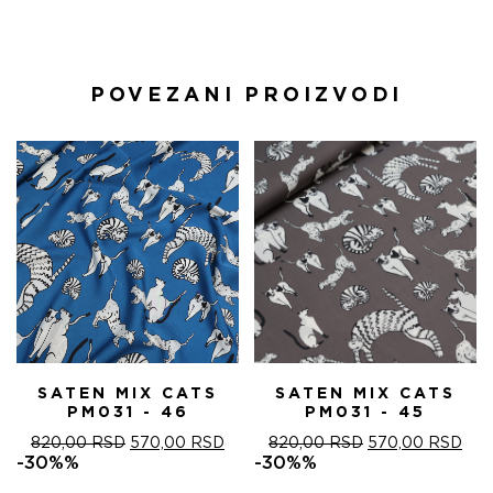
POVEZANI PROIZVODI
SATEN MIX CATS
SATEN MIX CATS
PM031 - 46
PM031 - 45
ОРИГИНАЛНА
ТРЕНУТНА
ОРИГИНАЛНА
ТРЕ
820,00
RSD
570,00
RSD
820,00
RSD
570,00
RSD
ЦЕНА
ЦЕНА
ЦЕНА
ЦЕ
-30%%
-30%%
ЈЕ
ЈЕ:
ЈЕ
ЈЕ: