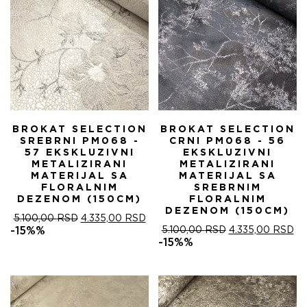
BROKAT SELECTION
BROKAT SELECTION
SREBRNI PM068 -
CRNI PM068 - 56
57 EKSKLUZIVNI
EKSKLUZIVNI
METALIZIRANI
METALIZIRANI
MATERIJAL SA
MATERIJAL SA
FLORALNIM
SREBRNIM
DEZENOM (150CM)
FLORALNIM
DEZENOM (150CM)
ОРИГИНАЛНА
ТРЕНУТНА
5.100,00
RSD
4.335,00
RSD
ЦЕНА
ЦЕНА
ОРИГИНАЛНА
ТР
-15%%
5.100,00
RSD
4.335,00
RSD
ЈЕ
ЈЕ:
ЦЕНА
ЦЕ
-15%%
БИЛА:
4.335,00 RSD.
ЈЕ
ЈЕ:
5.100,00 RSD.
БИЛА:
4.
5.100,00 RSD.