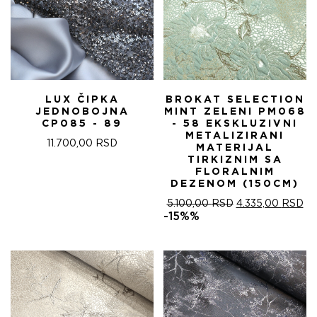
LUX ČIPKA
BROKAT SELECTION
JEDNOBOJNA
MINT ZELENI PM068
CP085 - 89
- 58 EKSKLUZIVNI
METALIZIRANI
11.700,00
RSD
MATERIJAL
TIRKIZNIM SA
FLORALNIM
DEZENOM (150CM)
ОРИГИНАЛНА
ТР
5.100,00
RSD
4.335,00
RSD
ЦЕНА
ЦЕ
-15%%
ЈЕ
ЈЕ:
БИЛА:
4.
5.100,00 RSD.