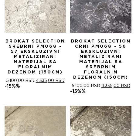
BROKAT SELECTION
BROKAT SELECTION
SREBRNI PM068 -
CRNI PM068 - 56
57 EKSKLUZIVNI
EKSKLUZIVNI
METALIZIRANI
METALIZIRANI
MATERIJAL SA
MATERIJAL SA
FLORALNIM
SREBRNIM
DEZENOM (150CM)
FLORALNIM
DEZENOM (150CM)
ОРИГИНАЛНА
ТРЕНУТНА
5.100,00
RSD
4.335,00
RSD
ЦЕНА
ЦЕНА
ОРИГИНАЛНА
ТР
-15%%
5.100,00
RSD
4.335,00
RSD
ЈЕ
ЈЕ:
ЦЕНА
ЦЕ
-15%%
БИЛА:
4.335,00 RSD.
ЈЕ
ЈЕ:
5.100,00 RSD.
БИЛА:
4.
5.100,00 RSD.