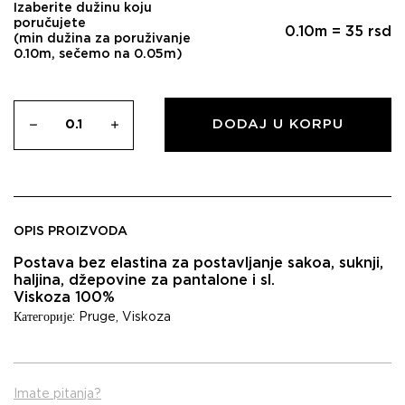
Izaberite dužinu koju
poručujete
0.10
m =
35
rsd
(min dužina za poruživanje
0.10m, sečemo na 0.05m)
DODAJ U KORPU
OPIS PROIZVODA
Postava bez elastina za postavljanje sakoa, suknji,
haljina, džepovine za pantalone i sl.
Viskoza 100%
Категорије:
Pruge
,
Viskoza
Imate pitanja?