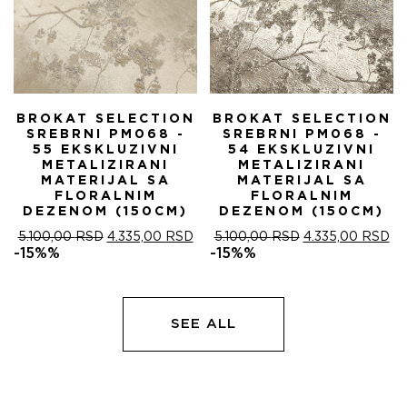
BROKAT SELECTION
BROKAT SELECTION
SREBRNI PM068 -
SREBRNI PM068 -
55 EKSKLUZIVNI
54 EKSKLUZIVNI
METALIZIRANI
METALIZIRANI
MATERIJAL SA
MATERIJAL SA
FLORALNIM
FLORALNIM
DEZENOM (150CM)
DEZENOM (150CM)
ОРИГИНАЛНА
ТРЕНУТНА
ОРИГИНАЛНА
ТР
5.100,00
RSD
4.335,00
RSD
5.100,00
RSD
4.335,00
RSD
ЦЕНА
ЦЕНА
ЦЕНА
ЦЕ
-15%%
-15%%
ЈЕ
ЈЕ:
ЈЕ
ЈЕ:
БИЛА:
4.335,00 RSD.
БИЛА:
4.
5.100,00 RSD.
5.100,00 RSD.
SEE ALL