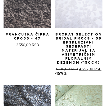
FRANCUSKA ČIPKA
BROKAT SELECTION
CP066 - 47
BRIDAL PM068 - 59
EKSKLUZIVNI
2.350,00
RSD
SEDEFASTI
MATERIJAL SA
ASIMETRIČNIM
FLORALNIM
DEZENOM (150CM)
ОРИГИНАЛНА
ТР
5.100,00
RSD
4.335,00
RSD
ЦЕНА
ЦЕ
-15%%
ЈЕ
ЈЕ:
БИЛА:
4.
5.100,00 RSD.