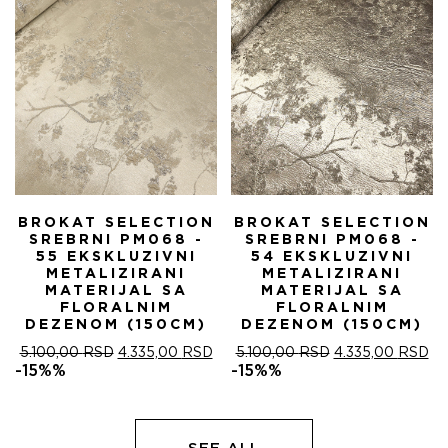
BROKAT SELECTION
BROKAT SELECTION
SREBRNI PM068 -
SREBRNI PM068 -
55 EKSKLUZIVNI
54 EKSKLUZIVNI
METALIZIRANI
METALIZIRANI
MATERIJAL SA
MATERIJAL SA
FLORALNIM
FLORALNIM
DEZENOM (150CM)
DEZENOM (150CM)
ОРИГИНАЛНА
ТРЕНУТНА
ОРИГИНАЛНА
ТР
5.100,00
RSD
4.335,00
RSD
5.100,00
RSD
4.335,00
RSD
ЦЕНА
ЦЕНА
ЦЕНА
ЦЕ
-15%%
-15%%
ЈЕ
ЈЕ:
ЈЕ
ЈЕ:
БИЛА:
4.335,00 RSD.
БИЛА:
4.
5.100,00 RSD.
5.100,00 RSD.