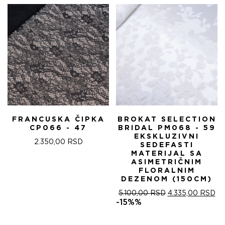
FRANCUSKA ČIPKA
BROKAT SELECTION
CP066 - 47
BRIDAL PM068 - 59
EKSKLUZIVNI
2.350,00
RSD
SEDEFASTI
MATERIJAL SA
ASIMETRIČNIM
FLORALNIM
DEZENOM (150CM)
ОРИГИНАЛНА
ТР
5.100,00
RSD
4.335,00
RSD
ЦЕНА
ЦЕ
-15%%
ЈЕ
ЈЕ:
БИЛА:
4.