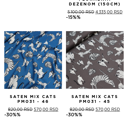
DEZENOM (150CM)
ОРИГИНАЛНА
ТР
5.100,00
RSD
4.335,00
RSD
ЦЕНА
ЦЕ
-15%%
ЈЕ
ЈЕ:
БИЛА:
4.
5.100,00 RSD.
SATEN MIX CATS
SATEN MIX CATS
PM031 - 46
PM031 - 45
ОРИГИНАЛНА
ТРЕНУТНА
ОРИГИНАЛНА
ТРЕ
820,00
RSD
570,00
RSD
820,00
RSD
570,00
RSD
ЦЕНА
ЦЕНА
ЦЕНА
ЦЕ
-30%%
-30%%
ЈЕ
ЈЕ:
ЈЕ
ЈЕ:
БИЛА:
570,00 RSD.
БИЛА:
570