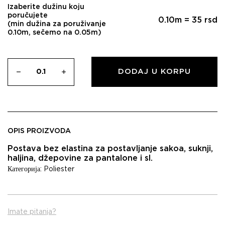
Izaberite dužinu koju
poručujete
0.10
m =
35
rsd
(min dužina za poruživanje
0.10m, sečemo na 0.05m)
DODAJ U KORPU
OPIS PROIZVODA
Postava bez elastina za postavljanje sakoa, suknji,
haljina, džepovine za pantalone i sl.
Категорија:
Poliester
Imate pitanja?