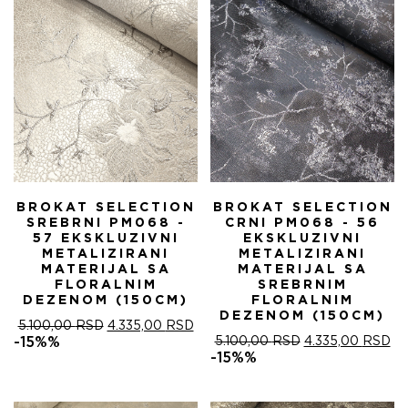
BROKAT SELECTION
BROKAT SELECTION
SREBRNI PM068 -
CRNI PM068 - 56
57 EKSKLUZIVNI
EKSKLUZIVNI
METALIZIRANI
METALIZIRANI
MATERIJAL SA
MATERIJAL SA
FLORALNIM
SREBRNIM
DEZENOM (150CM)
FLORALNIM
DEZENOM (150CM)
ОРИГИНАЛНА
ТРЕНУТНА
5.100,00
RSD
4.335,00
RSD
ЦЕНА
ЦЕНА
ОРИГИНАЛНА
ТР
-15%%
5.100,00
RSD
4.335,00
RSD
ЈЕ
ЈЕ:
ЦЕНА
ЦЕ
-15%%
БИЛА:
4.335,00 RSD.
ЈЕ
ЈЕ:
5.100,00 RSD.
БИЛА:
4.
5.100,00 RSD.