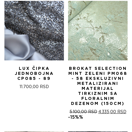
5.100,00 RSD.
LUX ČIPKA
BROKAT SELECTION
JEDNOBOJNA
MINT ZELENI PM068
CP085 - 89
- 58 EKSKLUZIVNI
METALIZIRANI
11.700,00
RSD
MATERIJAL
TIRKIZNIM SA
FLORALNIM
DEZENOM (150CM)
ОРИГИНАЛНА
ТР
5.100,00
RSD
4.335,00
RSD
ЦЕНА
ЦЕ
-15%%
ЈЕ
ЈЕ:
БИЛА:
4.
5.100,00 RSD.