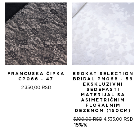
FRANCUSKA ČIPKA
BROKAT SELECTION
CP066 - 47
BRIDAL PM068 - 59
EKSKLUZIVNI
2.350,00
RSD
SEDEFASTI
MATERIJAL SA
ASIMETRIČNIM
FLORALNIM
DEZENOM (150CM)
ОРИГИНАЛНА
ТР
5.100,00
RSD
4.335,00
RSD
ЦЕНА
ЦЕ
-15%%
ЈЕ
ЈЕ:
БИЛА:
4.