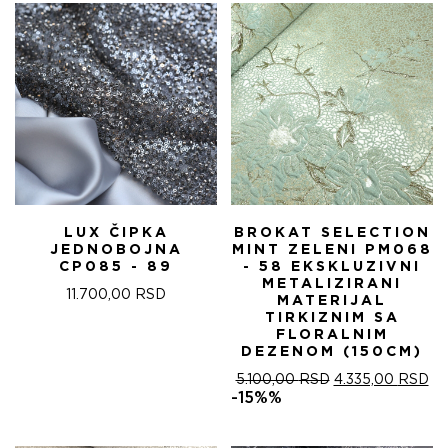
5.100,00 RSD.
LUX ČIPKA
BROKAT SELECTION
JEDNOBOJNA
MINT ZELENI PM068
CP085 - 89
- 58 EKSKLUZIVNI
METALIZIRANI
11.700,00
RSD
MATERIJAL
TIRKIZNIM SA
FLORALNIM
DEZENOM (150CM)
ОРИГИНАЛНА
ТР
5.100,00
RSD
4.335,00
RSD
ЦЕНА
ЦЕ
-15%%
ЈЕ
ЈЕ:
БИЛА:
4.
5.100,00 RSD.