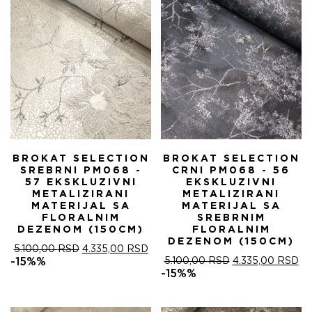
BROKAT SELECTION
BROKAT SELECTION
SREBRNI PM068 -
CRNI PM068 - 56
57 EKSKLUZIVNI
EKSKLUZIVNI
METALIZIRANI
METALIZIRANI
MATERIJAL SA
MATERIJAL SA
FLORALNIM
SREBRNIM
DEZENOM (150CM)
FLORALNIM
DEZENOM (150CM)
ОРИГИНАЛНА
ТРЕНУТНА
5.100,00
RSD
4.335,00
RSD
ЦЕНА
ЦЕНА
ОРИГИНАЛНА
ТР
-15%%
5.100,00
RSD
4.335,00
RSD
ЈЕ
ЈЕ:
ЦЕНА
ЦЕ
-15%%
БИЛА:
4.335,00 RSD.
ЈЕ
ЈЕ:
5.100,00 RSD.
БИЛА:
4.
5.100,00 RSD.