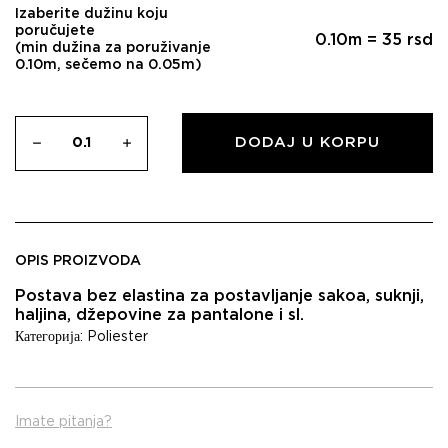
Izaberite dužinu koju
poručujete
0.10
m =
35
rsd
(min dužina za poruživanje
0.10m, sečemo na 0.05m)
DODAJ U KORPU
OPIS PROIZVODA
Postava bez elastina za postavljanje sakoa, suknji,
haljina, džepovine za pantalone i sl.
Категорија:
Poliester
Imate pitanja?