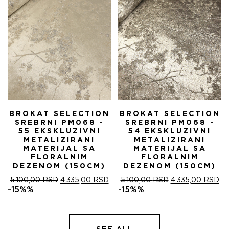
BROKAT SELECTION
BROKAT SELECTION
SREBRNI PM068 -
SREBRNI PM068 -
55 EKSKLUZIVNI
54 EKSKLUZIVNI
METALIZIRANI
METALIZIRANI
MATERIJAL SA
MATERIJAL SA
FLORALNIM
FLORALNIM
DEZENOM (150CM)
DEZENOM (150CM)
ОРИГИНАЛНА
ТРЕНУТНА
ОРИГИНАЛНА
ТР
5.100,00
RSD
4.335,00
RSD
5.100,00
RSD
4.335,00
RSD
ЦЕНА
ЦЕНА
ЦЕНА
ЦЕ
-15%%
-15%%
ЈЕ
ЈЕ:
ЈЕ
ЈЕ:
БИЛА:
4.335,00 RSD.
БИЛА:
4.
5.100,00 RSD.
5.100,00 RSD.