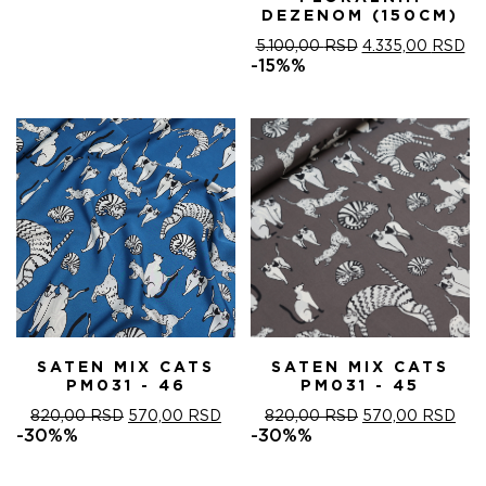
DEZENOM (150CM)
ОРИГИНАЛНА
ТР
5.100,00
RSD
4.335,00
RSD
ЦЕНА
ЦЕ
-15%%
ЈЕ
ЈЕ:
БИЛА:
4.
5.100,00 RSD.
SATEN MIX CATS
SATEN MIX CATS
PM031 - 46
PM031 - 45
ОРИГИНАЛНА
ТРЕНУТНА
ОРИГИНАЛНА
ТРЕ
820,00
RSD
570,00
RSD
820,00
RSD
570,00
RSD
ЦЕНА
ЦЕНА
ЦЕНА
ЦЕ
-30%%
-30%%
ЈЕ
ЈЕ:
ЈЕ
ЈЕ:
БИЛА:
570,00 RSD.
БИЛА:
570