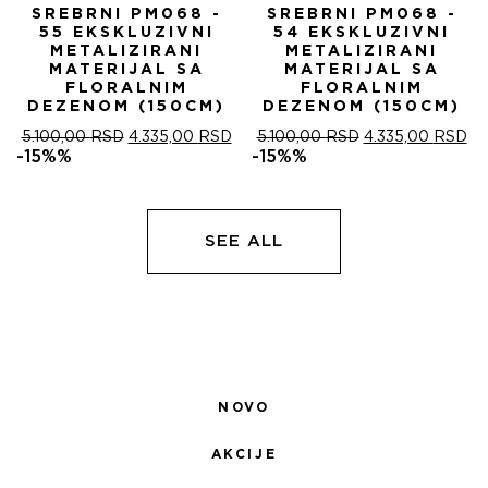
SREBRNI PM068 -
SREBRNI PM068 -
55 EKSKLUZIVNI
54 EKSKLUZIVNI
METALIZIRANI
METALIZIRANI
MATERIJAL SA
MATERIJAL SA
FLORALNIM
FLORALNIM
DEZENOM (150CM)
DEZENOM (150CM)
ОРИГИНАЛНА
ТРЕНУТНА
ОРИГИНАЛНА
ТР
5.100,00
RSD
4.335,00
RSD
5.100,00
RSD
4.335,00
RSD
ЦЕНА
ЦЕНА
ЦЕНА
ЦЕ
-15%%
-15%%
ЈЕ
ЈЕ:
ЈЕ
ЈЕ:
БИЛА:
4.335,00 RSD.
БИЛА:
4.
5.100,00 RSD.
5.100,00 RSD.
SEE ALL
NOVO
AKCIJE