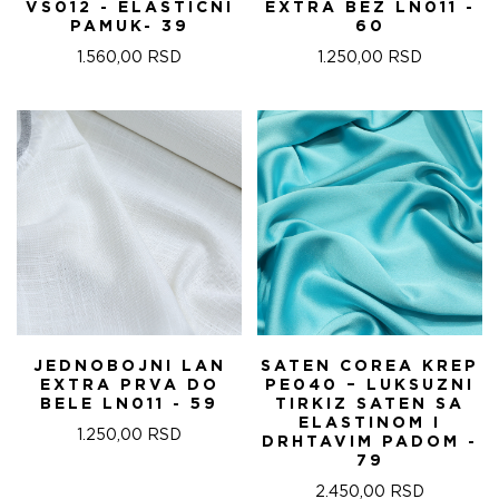
VS012 - ELASTIČNI
EXTRA BEŽ LN011 -
PAMUK- 39
60
1.560,00
RSD
1.250,00
RSD
JEDNOBOJNI LAN
SATEN COREA KREP
EXTRA PRVA DO
PE040 – LUKSUZNI
BELE LN011 - 59
TIRKIZ SATEN SA
ELASTINOM I
1.250,00
RSD
DRHTAVIM PADOM -
79
2.450,00
RSD