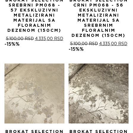
BROKAT SELECTION
BROKAT SELECTION
SREBRNI PM068 -
CRNI PM068 - 56
57 EKSKLUZIVNI
EKSKLUZIVNI
METALIZIRANI
METALIZIRANI
MATERIJAL SA
MATERIJAL SA
FLORALNIM
SREBRNIM
DEZENOM (150CM)
FLORALNIM
DEZENOM (150CM)
ОРИГИНАЛНА
ТРЕНУТНА
5.100,00
RSD
4.335,00
RSD
ЦЕНА
ЦЕНА
ОРИГИНАЛНА
ТР
-15%%
5.100,00
RSD
4.335,00
RSD
ЈЕ
ЈЕ:
ЦЕНА
ЦЕ
-15%%
БИЛА:
4.335,00 RSD.
ЈЕ
ЈЕ:
5.100,00 RSD.
БИЛА:
4.
5.100,00 RSD.
BROKAT SELECTION
BROKAT SELECTION