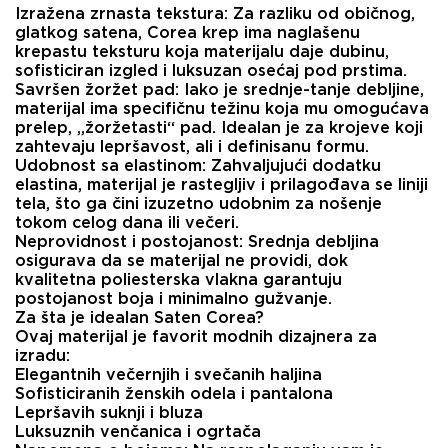
Izražena zrnasta tekstura:
Za razliku od običnog,
glatkog satena, Corea krep ima naglašenu
krepastu teksturu koja materijalu daje dubinu,
sofisticiran izgled i luksuzan osećaj pod prstima.
Savršen žoržet pad:
Iako je srednje-tanje debljine,
materijal ima specifičnu težinu koja mu omogućava
prelep, „žoržetasti“ pad. Idealan je za krojeve koji
zahtevaju lepršavost, ali i definisanu formu.
Udobnost sa elastinom:
Zahvaljujući dodatku
elastina, materijal je rastegljiv i prilagođava se liniji
tela, što ga čini izuzetno udobnim za nošenje
tokom celog dana ili večeri.
Neprovidnost i postojanost:
Srednja debljina
osigurava da se materijal ne providi, dok
kvalitetna poliesterska vlakna garantuju
postojanost boja i minimalno gužvanje.
Za šta je idealan Saten Corea?
Ovaj materijal je favorit modnih dizajnera za
izradu:
Elegantnih večernjih i svečanih haljina
Sofisticiranih ženskih odela i pantalona
Lepršavih suknji i bluza
Luksuznih venčanica i ogrtača