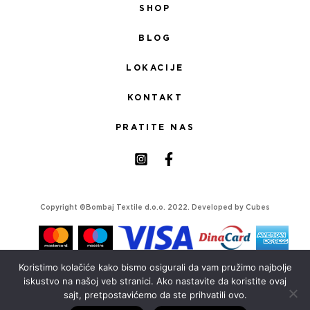
SHOP
BLOG
LOKACIJE
KONTAKT
PRATITE NAS
Copyright ©Bombaj Textile d.o.o. 2022. Developed by
Cubes
Koristimo kolačiće kako bismo osigurali da vam pružimo najbolje
iskustvo na našoj veb stranici. Ako nastavite da koristite ovaj
sajt, pretpostavićemo da ste prihvatili ovo.