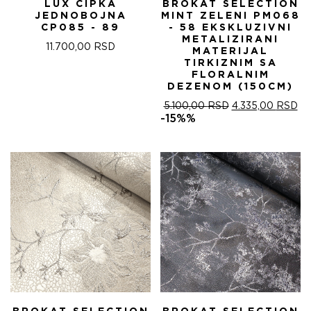
LUX ČIPKA
BROKAT SELECTION
JEDNOBOJNA
MINT ZELENI PM068
CP085 - 89
- 58 EKSKLUZIVNI
METALIZIRANI
11.700,00
RSD
MATERIJAL
TIRKIZNIM SA
FLORALNIM
DEZENOM (150CM)
ОРИГИНАЛНА
ТР
5.100,00
RSD
4.335,00
RSD
ЦЕНА
ЦЕ
-15%%
ЈЕ
ЈЕ:
БИЛА:
4.
5.100,00 RSD.