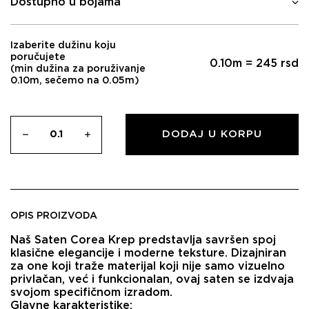
Dostupno u bojama
Izaberite dužinu koju
poručujete
0.10
m =
245
rsd
(min dužina za poruživanje
0.10m, sečemo na 0.05m)
DODAJ U KORPU
OPIS PROIZVODA
Naš
Saten Corea Krep
predstavlja savršen spoj
klasične elegancije i moderne teksture. Dizajniran
za one koji traže materijal koji nije samo vizuelno
privlačan, već i funkcionalan, ovaj saten se izdvaja
svojom specifičnom izradom.
Glavne karakteristike: