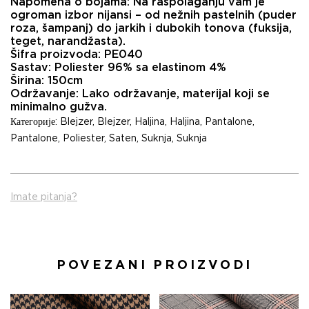
Napomena o bojama: Na raspolaganju vam je
ogroman izbor nijansi – od nežnih pastelnih (puder
roza, šampanj) do jarkih i dubokih tonova (fuksija,
teget, narandžasta).
Šifra proizvoda: PE040
Sastav: Poliester 96% sa elastinom 4%
Širina: 150cm
Održavanje: Lako održavanje, materijal koji se
minimalno gužva.
Категорије:
Blejzer
,
Blejzer
,
Haljina
,
Haljina
,
Pantalone
,
Pantalone
,
Poliester
,
Saten
,
Suknja
,
Suknja
Imate pitanja?
POVEZANI PROIZVODI