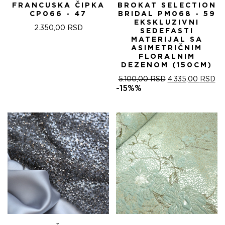
FRANCUSKA ČIPKA
BROKAT SELECTION
CP066 - 47
BRIDAL PM068 - 59
EKSKLUZIVNI
2.350,00
RSD
SEDEFASTI
MATERIJAL SA
ASIMETRIČNIM
FLORALNIM
DEZENOM (150CM)
ОРИГИНАЛНА
ТР
5.100,00
RSD
4.335,00
RSD
ЦЕНА
ЦЕ
-15%%
ЈЕ
ЈЕ:
БИЛА:
4.
5.100,00 RSD.