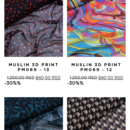
MUSLIN 3D PRINT
MUSLIN 3D PRINT
PM069 - 13
PM069 - 12
ОРИГИНАЛНА
ТРЕНУТНА
ОРИГИНАЛНА
ТР
1.200,00
RSD
840,00
RSD
1.200,00
RSD
840,00
RSD
ЦЕНА
ЦЕНА
ЦЕНА
ЦЕ
-30%%
-30%%
ЈЕ
ЈЕ:
ЈЕ
ЈЕ:
БИЛА:
840,00 RSD.
БИЛА:
840
1.200,00 RSD.
1.200,00 RSD.