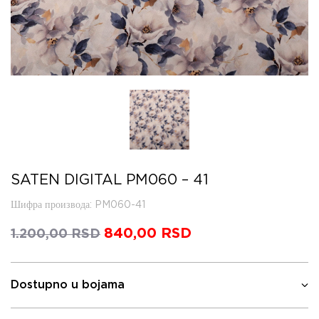
SATEN DIGITAL PM060 – 41
Шифра производа
: PM060-41
Оригинална
840,00
RSD
Тренутна
1.200,00
RSD
цена
цена
је
је:
била:
840,00 RSD.
Dostupno u bojama
1.200,00 RSD.