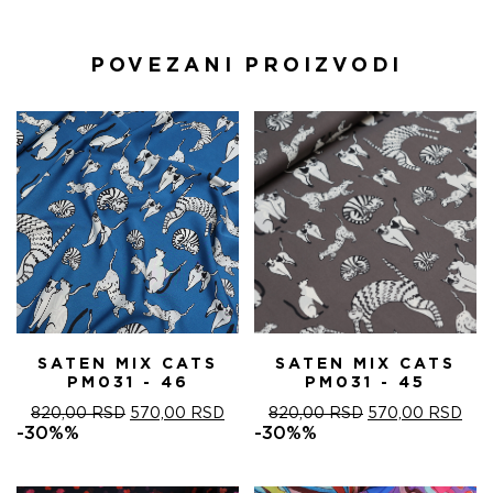
POVEZANI PROIZVODI
SATEN MIX CATS
SATEN MIX CATS
PM031 - 46
PM031 - 45
ОРИГИНАЛНА
ТРЕНУТНА
ОРИГИНАЛНА
ТРЕ
820,00
RSD
570,00
RSD
820,00
RSD
570,00
RSD
ЦЕНА
ЦЕНА
ЦЕНА
ЦЕ
-30%%
-30%%
ЈЕ
ЈЕ:
ЈЕ
ЈЕ:
БИЛА:
570,00 RSD.
БИЛА:
570
820,00 RSD.
820,00 RSD.