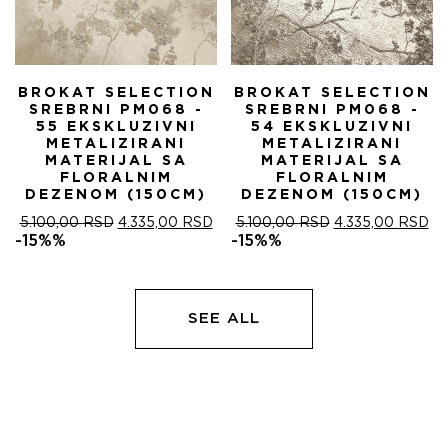
BROKAT SELECTION
BROKAT SELECTION
SREBRNI PM068 -
SREBRNI PM068 -
55 EKSKLUZIVNI
54 EKSKLUZIVNI
METALIZIRANI
METALIZIRANI
MATERIJAL SA
MATERIJAL SA
FLORALNIM
FLORALNIM
DEZENOM (150CM)
DEZENOM (150CM)
ОРИГИНАЛНА
ТРЕНУТНА
ОРИГИНАЛНА
ТР
5.100,00
RSD
4.335,00
RSD
5.100,00
RSD
4.335,00
RSD
ЦЕНА
ЦЕНА
ЦЕНА
ЦЕ
-15%%
-15%%
ЈЕ
ЈЕ:
ЈЕ
ЈЕ:
БИЛА:
4.335,00 RSD.
БИЛА:
4.
5.100,00 RSD.
5.100,00 RSD.
SEE ALL