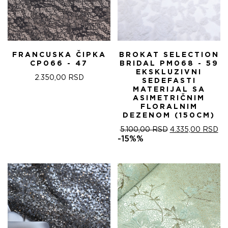
FRANCUSKA ČIPKA
BROKAT SELECTION
CP066 - 47
BRIDAL PM068 - 59
EKSKLUZIVNI
2.350,00
RSD
SEDEFASTI
MATERIJAL SA
ASIMETRIČNIM
FLORALNIM
DEZENOM (150CM)
ОРИГИНАЛНА
ТР
5.100,00
RSD
4.335,00
RSD
ЦЕНА
ЦЕ
-15%%
ЈЕ
ЈЕ:
БИЛА:
4.
5.100,00 RSD.