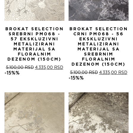
BROKAT SELECTION
BROKAT SELECTION
SREBRNI PM068 -
CRNI PM068 - 56
57 EKSKLUZIVNI
EKSKLUZIVNI
METALIZIRANI
METALIZIRANI
MATERIJAL SA
MATERIJAL SA
FLORALNIM
SREBRNIM
DEZENOM (150CM)
FLORALNIM
DEZENOM (150CM)
ОРИГИНАЛНА
ТРЕНУТНА
5.100,00
RSD
4.335,00
RSD
ЦЕНА
ЦЕНА
ОРИГИНАЛНА
ТР
-15%%
5.100,00
RSD
4.335,00
RSD
ЈЕ
ЈЕ:
ЦЕНА
ЦЕ
-15%%
БИЛА:
4.335,00 RSD.
ЈЕ
ЈЕ:
5.100,00 RSD.
БИЛА:
4.
5.100,00 RSD.