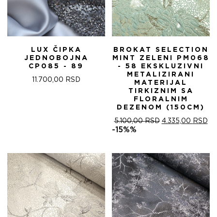
LUX ČIPKA
BROKAT SELECTION
JEDNOBOJNA
MINT ZELENI PM068
CP085 - 89
- 58 EKSKLUZIVNI
METALIZIRANI
11.700,00
RSD
MATERIJAL
TIRKIZNIM SA
FLORALNIM
DEZENOM (150CM)
ОРИГИНАЛНА
ТР
5.100,00
RSD
4.335,00
RSD
ЦЕНА
ЦЕ
-15%%
ЈЕ
ЈЕ:
БИЛА:
4.
5.100,00 RSD.