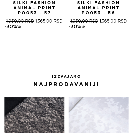
SILKI FASHION
SILKI FASHION
ANIMAL PRINT
ANIMAL PRINT
PO053 - 57
PO053 - 56
ОРИГИНАЛНА
ТРЕНУТНА
ОРИГИНАЛНА
ТР
1.950,00
RSD
1.365,00
RSD
1.950,00
RSD
1.365,00
RSD
ЦЕНА
ЦЕНА
ЦЕНА
ЦЕ
-30%%
-30%%
ЈЕ
ЈЕ:
ЈЕ
ЈЕ:
БИЛА:
1.365,00 RSD.
БИЛА:
1.3
1.950,00 RSD.
1.950,00 RSD.
IZDVAJAMO
NAJPRODAVANIJI