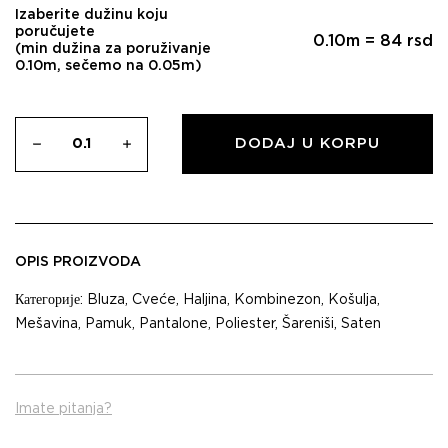
Izaberite dužinu koju
poručujete
0.10
m =
84
rsd
(min dužina za poruživanje
0.10m, sečemo na 0.05m)
DODAJ U KORPU
OPIS PROIZVODA
Категорије:
Bluza
,
Cveće
,
Haljina
,
Kombinezon
,
Košulja
,
Mešavina
,
Pamuk
,
Pantalone
,
Poliester
,
Šareniši
,
Saten
Imate pitanja?