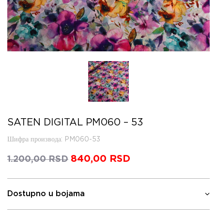
SATEN DIGITAL PM060 – 53
Шифра производа
: PM060-53
Оригинална
840,00
RSD
Тренутна
1.200,00
RSD
цена
цена
је
је:
била:
840,00 RSD.
Dostupno u bojama
1.200,00 RSD.