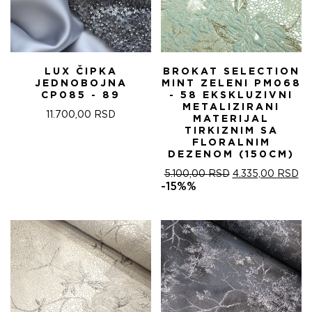
LUX ČIPKA
BROKAT SELECTION
JEDNOBOJNA
MINT ZELENI PM068
CP085 - 89
- 58 EKSKLUZIVNI
METALIZIRANI
11.700,00
RSD
MATERIJAL
TIRKIZNIM SA
FLORALNIM
DEZENOM (150CM)
ОРИГИНАЛНА
ТР
5.100,00
RSD
4.335,00
RSD
ЦЕНА
ЦЕ
-15%%
ЈЕ
ЈЕ:
БИЛА:
4.
5.100,00 RSD.