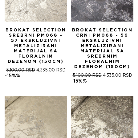
BROKAT SELECTION
BROKAT SELECTION
SREBRNI PM068 -
CRNI PM068 - 56
57 EKSKLUZIVNI
EKSKLUZIVNI
METALIZIRANI
METALIZIRANI
MATERIJAL SA
MATERIJAL SA
FLORALNIM
SREBRNIM
DEZENOM (150CM)
FLORALNIM
DEZENOM (150CM)
ОРИГИНАЛНА
ТРЕНУТНА
5.100,00
RSD
4.335,00
RSD
ЦЕНА
ЦЕНА
ОРИГИНАЛНА
ТР
-15%%
5.100,00
RSD
4.335,00
RSD
ЈЕ
ЈЕ:
ЦЕНА
ЦЕ
-15%%
БИЛА:
4.335,00 RSD.
ЈЕ
ЈЕ:
5.100,00 RSD.
БИЛА:
4.
5.100,00 RSD.