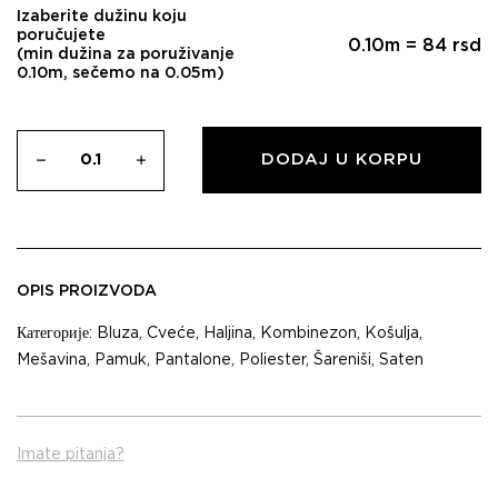
Izaberite dužinu koju
poručujete
0.10
m =
84
rsd
(min dužina za poruživanje
0.10m, sečemo na 0.05m)
DODAJ U KORPU
OPIS PROIZVODA
Категорије:
Bluza
,
Cveće
,
Haljina
,
Kombinezon
,
Košulja
,
Mešavina
,
Pamuk
,
Pantalone
,
Poliester
,
Šareniši
,
Saten
Imate pitanja?