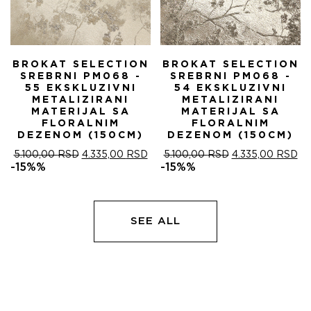
BROKAT SELECTION
BROKAT SELECTION
SREBRNI PM068 -
SREBRNI PM068 -
55 EKSKLUZIVNI
54 EKSKLUZIVNI
METALIZIRANI
METALIZIRANI
MATERIJAL SA
MATERIJAL SA
FLORALNIM
FLORALNIM
DEZENOM (150CM)
DEZENOM (150CM)
ОРИГИНАЛНА
ТРЕНУТНА
ОРИГИНАЛНА
ТР
5.100,00
RSD
4.335,00
RSD
5.100,00
RSD
4.335,00
RSD
ЦЕНА
ЦЕНА
ЦЕНА
ЦЕ
-15%%
-15%%
ЈЕ
ЈЕ:
ЈЕ
ЈЕ:
БИЛА:
4.335,00 RSD.
БИЛА:
4.
5.100,00 RSD.
5.100,00 RSD.
SEE ALL