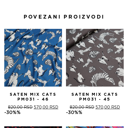
POVEZANI PROIZVODI
SATEN MIX CATS
SATEN MIX CATS
PM031 - 46
PM031 - 45
ОРИГИНАЛНА
ТРЕНУТНА
ОРИГИНАЛНА
ТРЕ
820,00
RSD
570,00
RSD
820,00
RSD
570,00
RSD
ЦЕНА
ЦЕНА
ЦЕНА
ЦЕ
-30%%
-30%%
ЈЕ
ЈЕ:
ЈЕ
ЈЕ:
БИЛА:
570,00 RSD.
БИЛА:
570
820,00 RSD.
820,00 RSD.