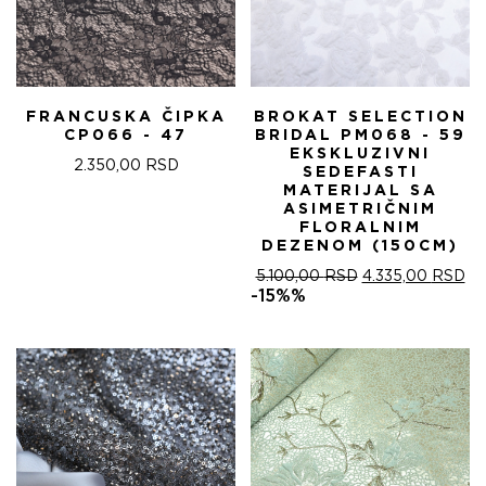
FRANCUSKA ČIPKA
BROKAT SELECTION
CP066 - 47
BRIDAL PM068 - 59
EKSKLUZIVNI
2.350,00
RSD
SEDEFASTI
MATERIJAL SA
ASIMETRIČNIM
FLORALNIM
DEZENOM (150CM)
ОРИГИНАЛНА
ТР
5.100,00
RSD
4.335,00
RSD
ЦЕНА
ЦЕ
-15%%
ЈЕ
ЈЕ:
БИЛА:
4.
5.100,00 RSD.