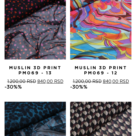
MUSLIN 3D PRINT
MUSLIN 3D PRINT
PM069 - 13
PM069 - 12
ОРИГИНАЛНА
ТРЕНУТНА
ОРИГИНАЛНА
ТР
1.200,00
RSD
840,00
RSD
1.200,00
RSD
840,00
RSD
ЦЕНА
ЦЕНА
ЦЕНА
ЦЕ
-30%%
-30%%
ЈЕ
ЈЕ:
ЈЕ
ЈЕ:
БИЛА:
840,00 RSD.
БИЛА:
840
1.200,00 RSD.
1.200,00 RSD.