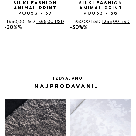
SILKI FASHION
SILKI FASHION
ANIMAL PRINT
ANIMAL PRINT
PO053 - 57
PO053 - 56
ОРИГИНАЛНА
ТРЕНУТНА
ОРИГИНАЛНА
ТР
1.950,00
RSD
1.365,00
RSD
1.950,00
RSD
1.365,00
RSD
ЦЕНА
ЦЕНА
ЦЕНА
ЦЕ
-30%%
-30%%
ЈЕ
ЈЕ:
ЈЕ
ЈЕ:
БИЛА:
1.365,00 RSD.
БИЛА:
1.3
1.950,00 RSD.
1.950,00 RSD.
IZDVAJAMO
NAJPRODAVANIJI