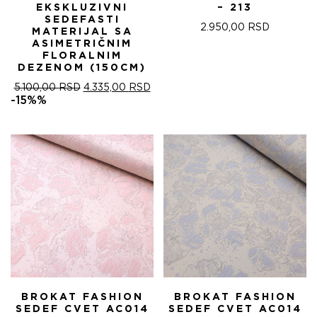
EKSKLUZIVNI
– 213
SEDEFASTI
2.950,00
RSD
MATERIJAL SA
ASIMETRIČNIM
FLORALNIM
DEZENOM (150CM)
ОРИГИНАЛНА
ТРЕНУТНА
5.100,00
RSD
4.335,00
RSD
ЦЕНА
ЦЕНА
-15%%
ЈЕ
ЈЕ:
БИЛА:
4.335,00 RSD.
5.100,00 RSD.
BROKAT FASHION
BROKAT FASHION
SEDEF CVET AC014
SEDEF CVET AC014