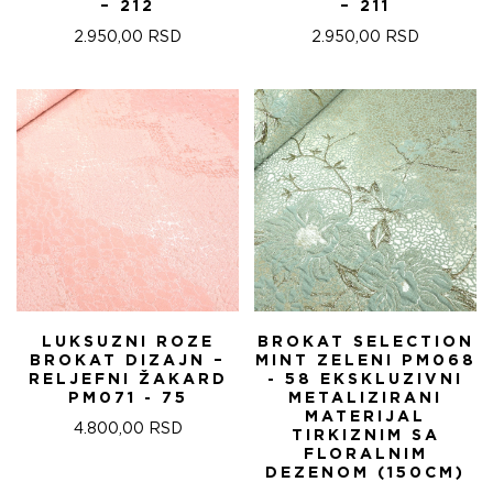
– 212
– 211
2.950,00
RSD
2.950,00
RSD
LUKSUZNI ROZE
BROKAT SELECTION
BROKAT DIZAJN –
MINT ZELENI PM068
RELJEFNI ŽAKARD
- 58 EKSKLUZIVNI
PM071 - 75
METALIZIRANI
MATERIJAL
4.800,00
RSD
TIRKIZNIM SA
FLORALNIM
DEZENOM (150CM)