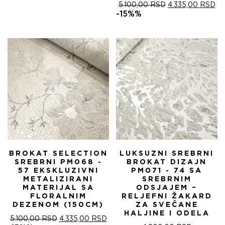
ОРИГИНАЛНА
ТР
5.100,00
RSD
4.335,00
RSD
ЦЕНА
ЦЕ
-15%%
ЈЕ
ЈЕ:
БИЛА:
4.
5.100,00 RSD.
BROKAT SELECTION
LUKSUZNI SREBRNI
SREBRNI PM068 -
BROKAT DIZAJN
57 EKSKLUZIVNI
PM071 - 74 SA
METALIZIRANI
SREBRNIM
MATERIJAL SA
ODSJAJEM –
FLORALNIM
RELJEFNI ŽAKARD
DEZENOM (150CM)
ZA SVEČANE
HALJINE I ODELA
ОРИГИНАЛНА
ТРЕНУТНА
5.100,00
RSD
4.335,00
RSD