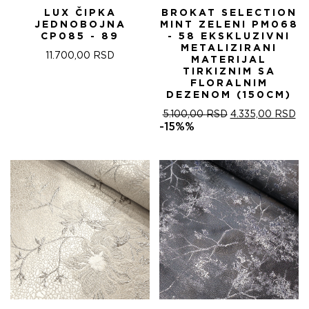
LUX ČIPKA
BROKAT SELECTION
JEDNOBOJNA
MINT ZELENI PM068
CP085 - 89
- 58 EKSKLUZIVNI
METALIZIRANI
11.700,00
RSD
MATERIJAL
TIRKIZNIM SA
FLORALNIM
DEZENOM (150CM)
ОРИГИНАЛНА
ТР
5.100,00
RSD
4.335,00
RSD
ЦЕНА
ЦЕ
-15%%
ЈЕ
ЈЕ:
БИЛА:
4.
5.100,00 RSD.