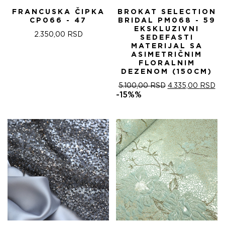
FRANCUSKA ČIPKA
BROKAT SELECTION
CP066 - 47
BRIDAL PM068 - 59
EKSKLUZIVNI
2.350,00
RSD
SEDEFASTI
MATERIJAL SA
ASIMETRIČNIM
FLORALNIM
DEZENOM (150CM)
ОРИГИНАЛНА
ТР
5.100,00
RSD
4.335,00
RSD
ЦЕНА
ЦЕ
-15%%
ЈЕ
ЈЕ:
БИЛА:
4.
5.100,00 RSD.