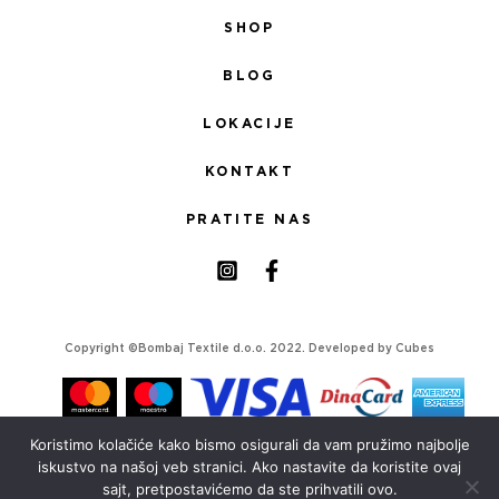
SHOP
BLOG
LOKACIJE
KONTAKT
PRATITE NAS
Copyright ©Bombaj Textile d.o.o. 2022. Developed by
Cubes
Koristimo kolačiće kako bismo osigurali da vam pružimo najbolje
iskustvo na našoj veb stranici. Ako nastavite da koristite ovaj
sajt, pretpostavićemo da ste prihvatili ovo.