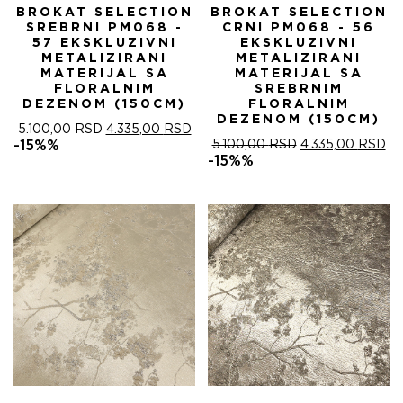
BROKAT SELECTION
BROKAT SELECTION
SREBRNI PM068 -
CRNI PM068 - 56
57 EKSKLUZIVNI
EKSKLUZIVNI
METALIZIRANI
METALIZIRANI
MATERIJAL SA
MATERIJAL SA
FLORALNIM
SREBRNIM
DEZENOM (150CM)
FLORALNIM
DEZENOM (150CM)
ОРИГИНАЛНА
ТРЕНУТНА
5.100,00
RSD
4.335,00
RSD
ЦЕНА
ЦЕНА
ОРИГИНАЛНА
ТР
-15%%
5.100,00
RSD
4.335,00
RSD
ЈЕ
ЈЕ:
ЦЕНА
ЦЕ
-15%%
БИЛА:
4.335,00 RSD.
ЈЕ
ЈЕ:
5.100,00 RSD.
БИЛА:
4.
5.100,00 RSD.