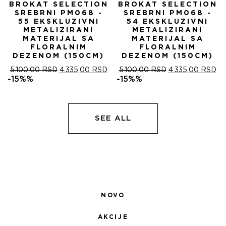
BROKAT SELECTION
BROKAT SELECTION
SREBRNI PM068 -
SREBRNI PM068 -
55 EKSKLUZIVNI
54 EKSKLUZIVNI
METALIZIRANI
METALIZIRANI
MATERIJAL SA
MATERIJAL SA
FLORALNIM
FLORALNIM
DEZENOM (150CM)
DEZENOM (150CM)
ОРИГИНАЛНА
ТРЕНУТНА
ОРИГИНАЛНА
ТР
5.100,00
RSD
4.335,00
RSD
5.100,00
RSD
4.335,00
RSD
ЦЕНА
ЦЕНА
ЦЕНА
ЦЕ
-15%%
-15%%
ЈЕ
ЈЕ:
ЈЕ
ЈЕ:
БИЛА:
4.335,00 RSD.
БИЛА:
4.
5.100,00 RSD.
5.100,00 RSD.
SEE ALL
NOVO
AKCIJE