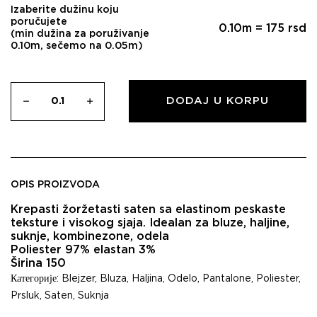
Izaberite dužinu koju
poručujete
0.10
m =
175
rsd
(min dužina za poruživanje
0.10m, sečemo na 0.05m)
DODAJ U KORPU
OPIS PROIZVODA
Krepasti žoržetasti saten sa elastinom peskaste
teksture i visokog sjaja. Idealan za bluze, haljine,
suknje, kombinezone, odela
Poliester 97% elastan 3%
Širina 150
Категорије:
Blejzer
,
Bluza
,
Haljina
,
Odelo
,
Pantalone
,
Poliester
,
Prsluk
,
Saten
,
Suknja