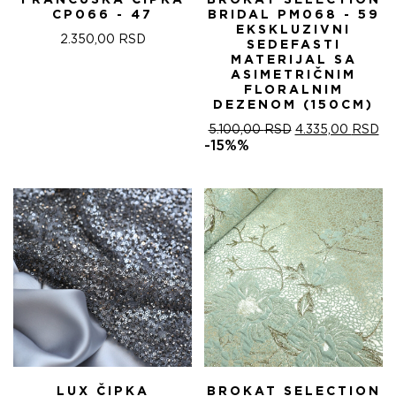
FRANCUSKA ČIPKA
BROKAT SELECTION
CP066 - 47
BRIDAL PM068 - 59
EKSKLUZIVNI
2.350,00
RSD
SEDEFASTI
MATERIJAL SA
ASIMETRIČNIM
FLORALNIM
DEZENOM (150CM)
ОРИГИНАЛНА
ТР
5.100,00
RSD
4.335,00
RSD
ЦЕНА
ЦЕ
-15%%
ЈЕ
ЈЕ:
БИЛА:
4.
5.100,00 RSD.
LUX ČIPKA
BROKAT SELECTION