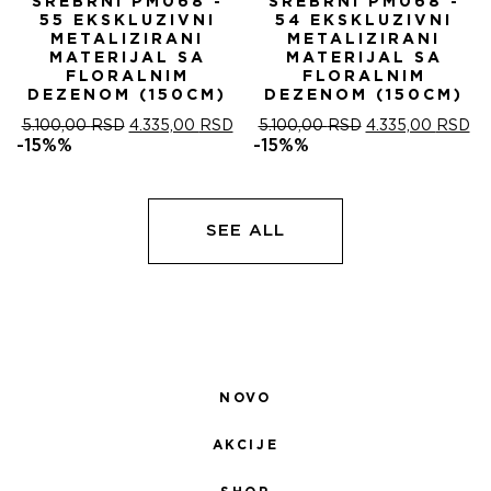
SREBRNI PM068 -
SREBRNI PM068 -
55 EKSKLUZIVNI
54 EKSKLUZIVNI
METALIZIRANI
METALIZIRANI
MATERIJAL SA
MATERIJAL SA
FLORALNIM
FLORALNIM
DEZENOM (150CM)
DEZENOM (150CM)
ОРИГИНАЛНА
ТРЕНУТНА
ОРИГИНАЛНА
ТР
5.100,00
RSD
4.335,00
RSD
5.100,00
RSD
4.335,00
RSD
ЦЕНА
ЦЕНА
ЦЕНА
ЦЕ
-15%%
-15%%
ЈЕ
ЈЕ:
ЈЕ
ЈЕ:
БИЛА:
4.335,00 RSD.
БИЛА:
4.
5.100,00 RSD.
5.100,00 RSD.
SEE ALL
NOVO
AKCIJE