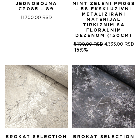
JEDNOBOJNA
MINT ZELENI PM068
CP085 - 89
- 58 EKSKLUZIVNI
METALIZIRANI
11.700,00
RSD
MATERIJAL
TIRKIZNIM SA
FLORALNIM
DEZENOM (150CM)
ОРИГИНАЛНА
ТР
5.100,00
RSD
4.335,00
RSD
ЦЕНА
ЦЕ
-15%%
ЈЕ
ЈЕ:
БИЛА:
4.
5.100,00 RSD.
BROKAT SELECTION
BROKAT SELECTION