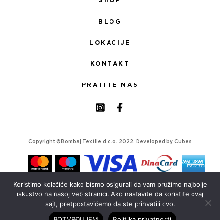
SHOP
BLOG
LOKACIJE
KONTAKT
PRATITE NAS
Copyright ©Bombaj Textile d.o.o. 2022. Developed by
Cubes
Koristimo kolačiće kako bismo osigurali da vam pružimo najbolje
iskustvo na našoj veb stranici. Ako nastavite da koristite ovaj
sajt, pretpostavićemo da ste prihvatili ovo.
POTVRĐUJEM
Politika privatnosti