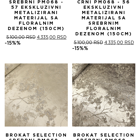
SREBRNI PM068 -
CRNI PM068 - 56
57 EKSKLUZIVNI
EKSKLUZIVNI
METALIZIRANI
METALIZIRANI
MATERIJAL SA
MATERIJAL SA
FLORALNIM
SREBRNIM
DEZENOM (150CM)
FLORALNIM
DEZENOM (150CM)
ОРИГИНАЛНА
ТРЕНУТНА
5.100,00
RSD
4.335,00
RSD
ЦЕНА
ЦЕНА
ОРИГИНАЛНА
ТР
-15%%
5.100,00
RSD
4.335,00
RSD
ЈЕ
ЈЕ:
ЦЕНА
ЦЕ
-15%%
БИЛА:
4.335,00 RSD.
ЈЕ
ЈЕ:
5.100,00 RSD.
БИЛА:
4.
5.100,00 RSD.
BROKAT SELECTION
BROKAT SELECTION