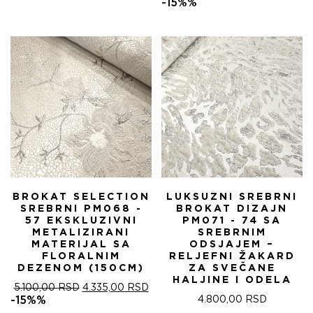
ЦЕНА
ЦЕ
-15%%
ЈЕ
ЈЕ:
БИЛА:
4.
5.100,00 RSD.
BROKAT SELECTION
LUKSUZNI SREBRNI
SREBRNI PM068 -
BROKAT DIZAJN
57 EKSKLUZIVNI
PM071 - 74 SA
METALIZIRANI
SREBRNIM
MATERIJAL SA
ODSJAJEM –
FLORALNIM
RELJEFNI ŽAKARD
DEZENOM (150CM)
ZA SVEČANE
HALJINE I ODELA
ОРИГИНАЛНА
ТРЕНУТНА
5.100,00
RSD
4.335,00
RSD
ЦЕНА
ЦЕНА
-15%%
4.800,00
RSD
ЈЕ
ЈЕ: