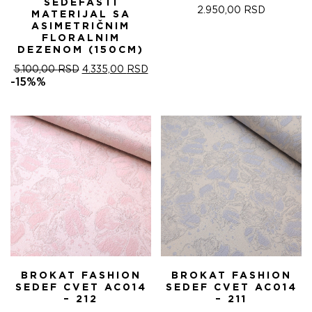
SEDEFASTI
2.950,00
RSD
MATERIJAL SA
ASIMETRIČNIM
FLORALNIM
DEZENOM (150CM)
ОРИГИНАЛНА
ТРЕНУТНА
5.100,00
RSD
4.335,00
RSD
ЦЕНА
ЦЕНА
-15%%
ЈЕ
ЈЕ:
БИЛА:
4.335,00 RSD.
5.100,00 RSD.
BROKAT FASHION
BROKAT FASHION
SEDEF CVET AC014
SEDEF CVET AC014
– 212
– 211