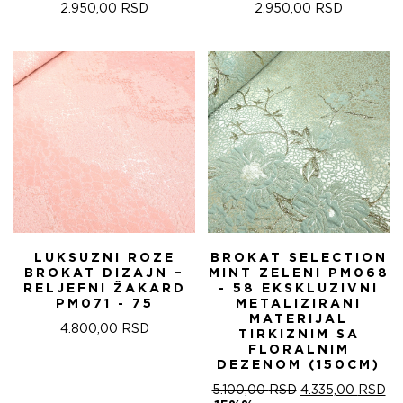
2.950,00
RSD
2.950,00
RSD
LUKSUZNI ROZE
BROKAT SELECTION
BROKAT DIZAJN –
MINT ZELENI PM068
RELJEFNI ŽAKARD
- 58 EKSKLUZIVNI
PM071 - 75
METALIZIRANI
MATERIJAL
4.800,00
RSD
TIRKIZNIM SA
FLORALNIM
DEZENOM (150CM)
ОРИГИНАЛНА
ТР
5.100,00
RSD
4.335,00
RSD