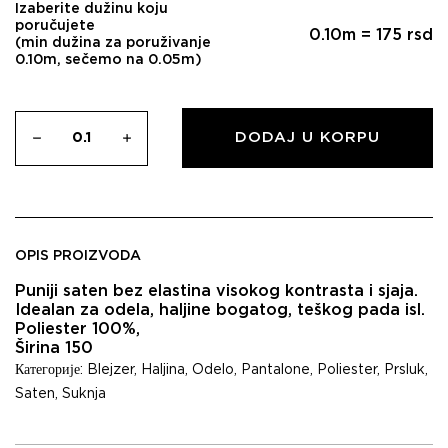
Izaberite dužinu koju
poručujete
0.10
m =
175
rsd
(min dužina za poruživanje
0.10m, sečemo na 0.05m)
DODAJ U KORPU
OPIS PROIZVODA
Puniji saten bez elastina visokog kontrasta i sjaja.
Idealan za odela, haljine bogatog, teškog pada isl.
Poliester 100%,
Širina 150
Категорије:
Blejzer
,
Haljina
,
Odelo
,
Pantalone
,
Poliester
,
Prsluk
,
Saten
,
Suknja