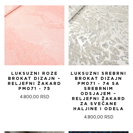
БИЛА:
570,00 RSD.
БИЛА:
570
820,00 RSD.
820,00 RSD.
LUKSUZNI ROZE
LUKSUZNI SREBRNI
BROKAT DIZAJN –
BROKAT DIZAJN
RELJEFNI ŽAKARD
PM071 - 74 SA
PM071 - 75
SREBRNIM
ODSJAJEM –
4.800,00
RSD
RELJEFNI ŽAKARD
ZA SVEČANE
HALJINE I ODELA
4.800,00
RSD