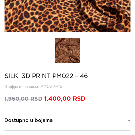
SILKI 3D PRINT PM022 – 46
Шифра производа
: PM022-46
Оригинална
1.400,00
RSD
Тренутна
1.950,00
RSD
цена
цена
је
је:
била:
1.400,00 RSD.
Dostupno u bojama
1.950,00 RSD.