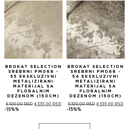
5.100,00 RSD.
BROKAT SELECTION
BROKAT SELECTION
SREBRNI PM068 -
SREBRNI PM068 -
55 EKSKLUZIVNI
54 EKSKLUZIVNI
METALIZIRANI
METALIZIRANI
MATERIJAL SA
MATERIJAL SA
FLORALNIM
FLORALNIM
DEZENOM (150CM)
DEZENOM (150CM)
ОРИГИНАЛНА
ТРЕНУТНА
ОРИГИНАЛНА
ТР
5.100,00
RSD
4.335,00
RSD
5.100,00
RSD
4.335,00
RSD
ЦЕНА
ЦЕНА
ЦЕНА
ЦЕ
-15%%
-15%%
ЈЕ
ЈЕ:
ЈЕ
ЈЕ:
БИЛА:
4.335,00 RSD.
БИЛА:
4.
5.100,00 RSD.
5.100,00 RSD.