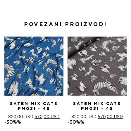
POVEZANI PROIZVODI
SATEN MIX CATS
SATEN MIX CATS
PM031 - 46
PM031 - 45
ОРИГИНАЛНА
ТРЕНУТНА
ОРИГИНАЛНА
ТРЕ
820,00
RSD
570,00
RSD
820,00
RSD
570,00
RSD
ЦЕНА
ЦЕНА
ЦЕНА
ЦЕ
-30%%
-30%%
ЈЕ
ЈЕ:
ЈЕ
ЈЕ: