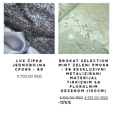
5.100,00 RSD.
LUX ČIPKA
BROKAT SELECTION
JEDNOBOJNA
MINT ZELENI PM068
CP085 - 89
- 58 EKSKLUZIVNI
METALIZIRANI
11.700,00
RSD
MATERIJAL
TIRKIZNIM SA
FLORALNIM
DEZENOM (150CM)
ОРИГИНАЛНА
ТР
5.100,00
RSD
4.335,00
RSD
ЦЕНА
ЦЕ
-15%%
ЈЕ
ЈЕ:
БИЛА:
4.