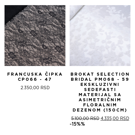
FRANCUSKA ČIPKA
BROKAT SELECTION
CP066 - 47
BRIDAL PM068 - 59
EKSKLUZIVNI
2.350,00
RSD
SEDEFASTI
MATERIJAL SA
ASIMETRIČNIM
FLORALNIM
DEZENOM (150CM)
ОРИГИНАЛНА
ТР
5.100,00
RSD
4.335,00
RSD
ЦЕНА
ЦЕ
-15%%
ЈЕ
ЈЕ:
БИЛА:
4.