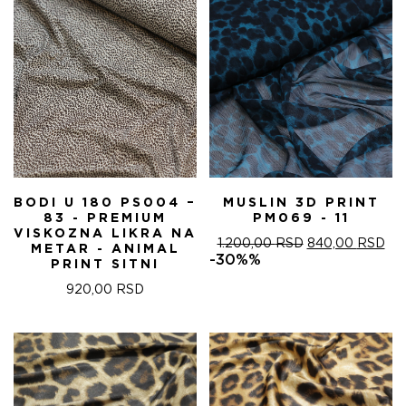
BODI U 180 PS004 –
MUSLIN 3D PRINT
83 - PREMIUM
PM069 - 11
VISKOZNA LIKRA NA
ОРИГИНАЛНА
ТР
1.200,00
RSD
840,00
RSD
METAR - ANIMAL
ЦЕНА
ЦЕ
-30%%
PRINT SITNI
ЈЕ
ЈЕ:
БИЛА:
840
920,00
RSD
1.200,00 RSD.