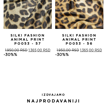
SILKI FASHION
SILKI FASHION
ANIMAL PRINT
ANIMAL PRINT
PO053 - 57
PO053 - 56
ОРИГИНАЛНА
ТРЕНУТНА
ОРИГИНАЛНА
ТР
1.950,00
RSD
1.365,00
RSD
1.950,00
RSD
1.365,00
RSD
ЦЕНА
ЦЕНА
ЦЕНА
ЦЕ
-30%%
-30%%
ЈЕ
ЈЕ:
ЈЕ
ЈЕ:
БИЛА:
1.365,00 RSD.
БИЛА:
1.3
1.950,00 RSD.
1.950,00 RSD.
IZDVAJAMO
NAJPRODAVANIJI