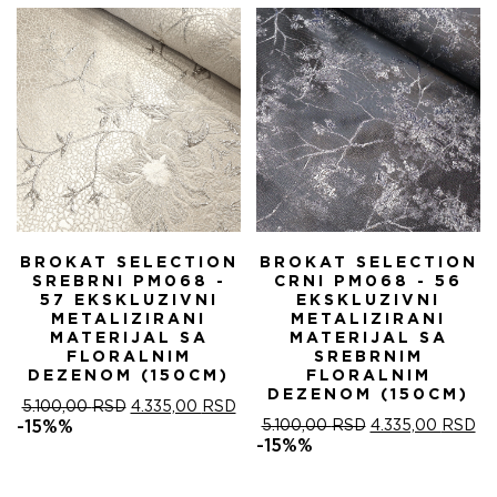
5.100,00 RSD.
BROKAT SELECTION
BROKAT SELECTION
SREBRNI PM068 -
CRNI PM068 - 56
57 EKSKLUZIVNI
EKSKLUZIVNI
METALIZIRANI
METALIZIRANI
MATERIJAL SA
MATERIJAL SA
FLORALNIM
SREBRNIM
DEZENOM (150CM)
FLORALNIM
DEZENOM (150CM)
ОРИГИНАЛНА
ТРЕНУТНА
5.100,00
RSD
4.335,00
RSD
ЦЕНА
ЦЕНА
ОРИГИНАЛНА
ТР
-15%%
5.100,00
RSD
4.335,00
RSD
ЈЕ
ЈЕ:
ЦЕНА
ЦЕ
-15%%
БИЛА:
4.335,00 RSD.
ЈЕ
ЈЕ:
5.100,00 RSD.
БИЛА:
4.