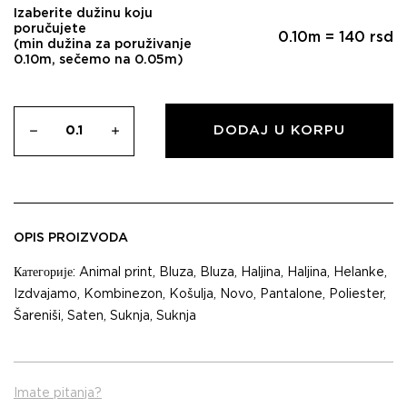
Izaberite dužinu koju
poručujete
0.10
m =
140
rsd
(min dužina za poruživanje
0.10m, sečemo na 0.05m)
DODAJ U KORPU
OPIS PROIZVODA
Категорије:
Animal print
,
Bluza
,
Bluza
,
Haljina
,
Haljina
,
Helanke
,
Izdvajamo
,
Kombinezon
,
Košulja
,
Novo
,
Pantalone
,
Poliester
,
Šareniši
,
Saten
,
Suknja
,
Suknja
Imate pitanja?