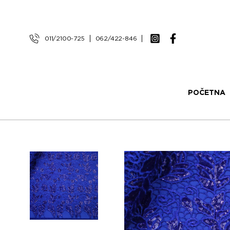
011/2100-725
062/422-846
POČETNA