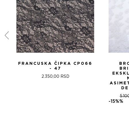
FRANCUSKA ČIPKA CP066
BR
- 47
BR
EKSK
2.350,00
RSD
ASIME
DE
5.10
-15%%