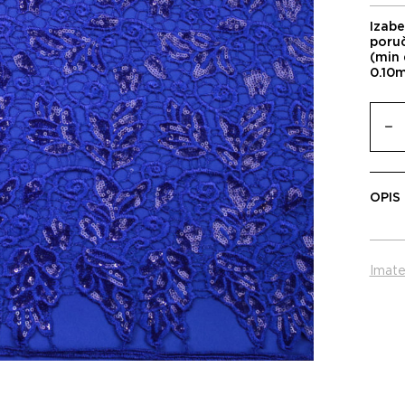
Izabe
poru
(min 
0.10
OPIS
Imate