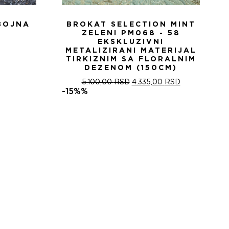
BOJNA
BROKAT SELECTION MINT
ZELENI PM068 - 58
EKSKLUZIVNI
METALIZIRANI MATERIJAL
TIRKIZNIM SA FLORALNIM
DEZENOM (150CM)
ОРИГИНАЛНА
ТРЕНУТНА
5.100,00
RSD
4.335,00
RSD
ЦЕНА
ЦЕНА
-15%%
ЈЕ
ЈЕ:
БИЛА:
4.335,00 RSD
5.100,00 RSD.