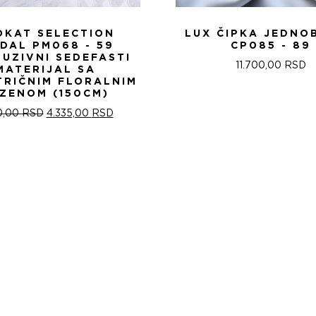
OKAT SELECTION
LUX ČIPKA JEDNO
IDAL PM068 - 59
CP085 - 89
LUZIVNI SEDEFASTI
11.700,00
RSD
MATERIJAL SA
TRIČNIM FLORALNIM
ZENOM (150CM)
ОРИГИНАЛНА
ТРЕНУТНА
0,00
RSD
4.335,00
RSD
ЦЕНА
ЦЕНА
ЈЕ
ЈЕ:
БИЛА:
4.335,00 RSD.
5.100,00 RSD.