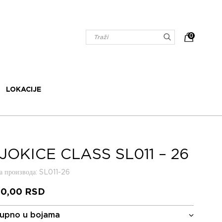
0
LOKACIJE
JOKICE CLASS SL011 – 26
 производа
: SL011-26
80,00
RSD
upno u bojama