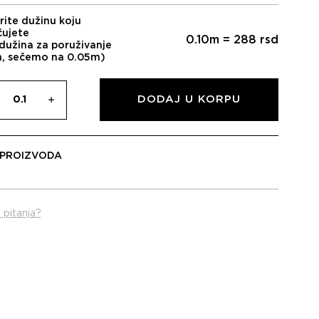
rite dužinu koju
čujete
0.10
m =
288
rsd
dužina za poruživanje
m, sečemo na 0.05m)
DODAJ U KORPU
 PROIZVODA
 pitanja?