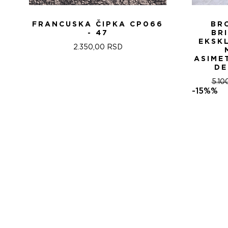
FRANCUSKA ČIPKA CP066
BR
- 47
BR
EKSK
2.350,00
RSD
ASIME
DE
5.10
-15%%