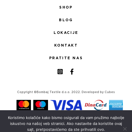
SHOP
BLOG
LOKACIJE
KONTAKT
PRATITE NAS
Copyright ©Bombaj Textile d.o.o. 2022. Developed by
Cubes
Koristimo kolačiće kako bismo osigurali da vam pružimo najbolje
iskustvo na našoj veb stranici. Ako nastavite da koristite ovaj
sajt, pretpostavićemo da ste prihvatili ovo.