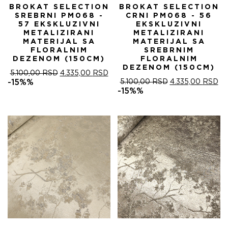
BROKAT SELECTION
BROKAT SELECTION
SREBRNI PM068 -
CRNI PM068 - 56
57 EKSKLUZIVNI
EKSKLUZIVNI
METALIZIRANI
METALIZIRANI
MATERIJAL SA
MATERIJAL SA
FLORALNIM
SREBRNIM
DEZENOM (150CM)
FLORALNIM
DEZENOM (150CM)
ОРИГИНАЛНА
ТРЕНУТНА
5.100,00
RSD
4.335,00
RSD
ЦЕНА
ЦЕНА
ОРИГИНАЛНА
ТР
-15%%
5.100,00
RSD
4.335,00
RSD
ЈЕ
ЈЕ:
ЦЕНА
ЦЕ
-15%%
БИЛА:
4.335,00 RSD.
ЈЕ
ЈЕ:
5.100,00 RSD.
БИЛА:
4.
5.100,00 RSD.