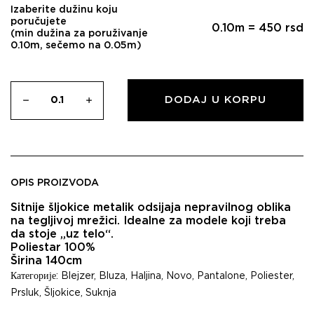
Izaberite dužinu koju
poručujete
0.10
m =
450
rsd
(min dužina za poruživanje
0.10m, sečemo na 0.05m)
DODAJ U KORPU
OPIS PROIZVODA
Sitnije šljokice metalik odsijaja nepravilnog oblika
na tegljivoj mrežici. Idealne za modele koji treba
da stoje „uz telo“.
Poliestar 100%
Širina 140cm
Категорије:
Blejzer
,
Bluza
,
Haljina
,
Novo
,
Pantalone
,
Poliester
,
Prsluk
,
Šljokice
,
Suknja