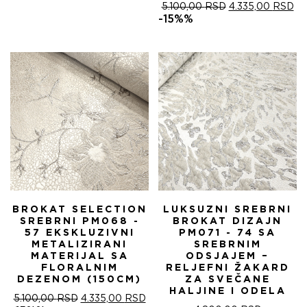
ОРИГИНАЛНА
ТР
5.100,00
RSD
4.335,00
RSD
ЦЕНА
ЦЕ
-15%%
ЈЕ
ЈЕ:
БИЛА:
4.
5.100,00 RSD.
BROKAT SELECTION
LUKSUZNI SREBRNI
SREBRNI PM068 -
BROKAT DIZAJN
57 EKSKLUZIVNI
PM071 - 74 SA
METALIZIRANI
SREBRNIM
MATERIJAL SA
ODSJAJEM –
FLORALNIM
RELJEFNI ŽAKARD
DEZENOM (150CM)
ZA SVEČANE
HALJINE I ODELA
ОРИГИНАЛНА
ТРЕНУТНА
5.100,00
RSD
4.335,00
RSD