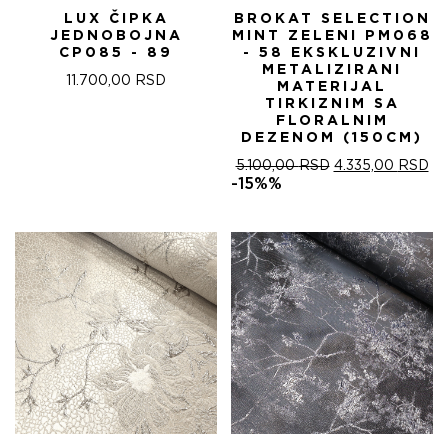
LUX ČIPKA
BROKAT SELECTION
JEDNOBOJNA
MINT ZELENI PM068
CP085 - 89
- 58 EKSKLUZIVNI
METALIZIRANI
11.700,00
RSD
MATERIJAL
TIRKIZNIM SA
FLORALNIM
DEZENOM (150CM)
ОРИГИНАЛНА
ТР
5.100,00
RSD
4.335,00
RSD
ЦЕНА
ЦЕ
-15%%
ЈЕ
ЈЕ:
БИЛА:
4.
5.100,00 RSD.