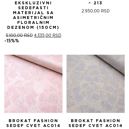
EKSKLUZIVNI
– 213
SEDEFASTI
2.950,00
RSD
MATERIJAL SA
ASIMETRIČNIM
FLORALNIM
DEZENOM (150CM)
ОРИГИНАЛНА
ТРЕНУТНА
5.100,00
RSD
4.335,00
RSD
ЦЕНА
ЦЕНА
-15%%
ЈЕ
ЈЕ:
БИЛА:
4.335,00 RSD.
5.100,00 RSD.
BROKAT FASHION
BROKAT FASHION
SEDEF CVET AC014
SEDEF CVET AC014