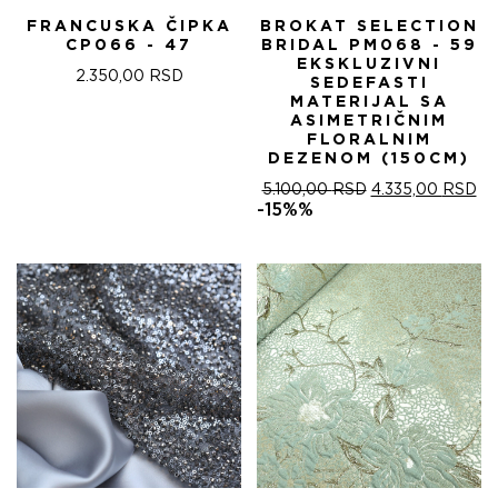
FRANCUSKA ČIPKA
BROKAT SELECTION
CP066 - 47
BRIDAL PM068 - 59
EKSKLUZIVNI
2.350,00
RSD
SEDEFASTI
MATERIJAL SA
ASIMETRIČNIM
FLORALNIM
DEZENOM (150CM)
ОРИГИНАЛНА
ТР
5.100,00
RSD
4.335,00
RSD
ЦЕНА
ЦЕ
-15%%
ЈЕ
ЈЕ:
БИЛА:
4.
5.100,00 RSD.