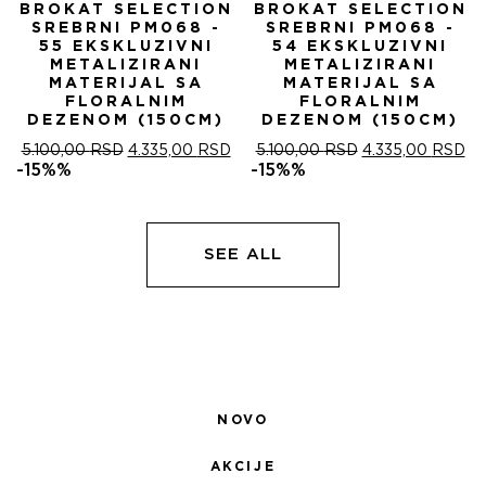
BROKAT SELECTION
BROKAT SELECTION
SREBRNI PM068 -
SREBRNI PM068 -
55 EKSKLUZIVNI
54 EKSKLUZIVNI
METALIZIRANI
METALIZIRANI
MATERIJAL SA
MATERIJAL SA
FLORALNIM
FLORALNIM
DEZENOM (150CM)
DEZENOM (150CM)
ОРИГИНАЛНА
ТРЕНУТНА
ОРИГИНАЛНА
ТР
5.100,00
RSD
4.335,00
RSD
5.100,00
RSD
4.335,00
RSD
ЦЕНА
ЦЕНА
ЦЕНА
ЦЕ
-15%%
-15%%
ЈЕ
ЈЕ:
ЈЕ
ЈЕ:
БИЛА:
4.335,00 RSD.
БИЛА:
4.
5.100,00 RSD.
5.100,00 RSD.
SEE ALL
NOVO
AKCIJE