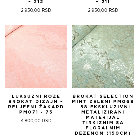
– 212
– 211
2.950,00
RSD
2.950,00
RSD
LUKSUZNI ROZE
BROKAT SELECTION
BROKAT DIZAJN –
MINT ZELENI PM068
RELJEFNI ŽAKARD
- 58 EKSKLUZIVNI
PM071 - 75
METALIZIRANI
MATERIJAL
4.800,00
RSD
TIRKIZNIM SA
FLORALNIM
DEZENOM (150CM)