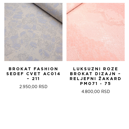
BROKAT FASHION
LUKSUZNI ROZE
SEDEF CVET AC014
BROKAT DIZAJN –
– 211
RELJEFNI ŽAKARD
PM071 - 75
2.950,00
RSD
4.800,00
RSD