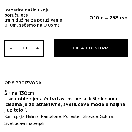
Izaberite dužinu koju
poručujete
0.10
m =
258
rsd
(min dužina za poruživanje
0.10m, sečemo na 0.05m)
DODAJ U KORPU
OPIS PROIZVODA
Širina 130cm
Likra oblepljena četvrtastim, metalik šljokicama
idealna je za atraktivne, svetlucave modele haljina
„uz telo“.
Категорије:
Haljina
,
Pantalone
,
Poliester
,
Šljokice
,
Suknja
,
Svetlucavi materijali