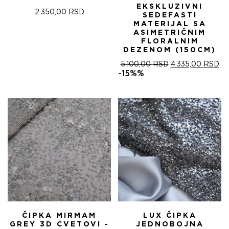
EKSKLUZIVNI
2.350,00
RSD
SEDEFASTI
MATERIJAL SA
ASIMETRIČNIM
FLORALNIM
DEZENOM (150CM)
ОРИГИНАЛНА
ТР
5.100,00
RSD
4.335,00
RSD
ЦЕНА
ЦЕ
-15%%
ЈЕ
ЈЕ:
БИЛА:
4.
5.100,00 RSD.
ČIPKA MIRMAM
LUX ČIPKA
GREY 3D CVETOVI -
JEDNOBOJNA