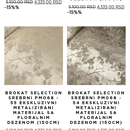
ОРИГИНАЛНА
ТРЕНУТНА
5.100,00
RSD
4.335,00
RSD
ЦЕНА
ЦЕНА
ОРИГИНАЛНА
ТР
-15%%
5.100,00
RSD
4.335,00
RSD
ЈЕ
ЈЕ:
ЦЕНА
ЦЕ
-15%%
БИЛА:
4.335,00 RSD.
ЈЕ
ЈЕ:
5.100,00 RSD.
БИЛА:
4.
5.100,00 RSD.
BROKAT SELECTION
BROKAT SELECTION
SREBRNI PM068 -
SREBRNI PM068 -
55 EKSKLUZIVNI
54 EKSKLUZIVNI
METALIZIRANI
METALIZIRANI
MATERIJAL SA
MATERIJAL SA
FLORALNIM
FLORALNIM
DEZENOM (150CM)
DEZENOM (150CM)