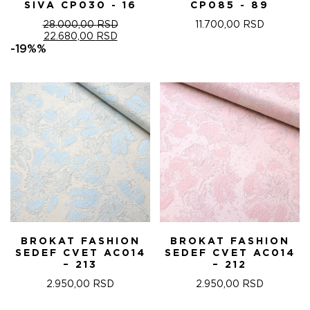
SIVA CP030 - 16
CP085 - 89
28.000,00
RSD
11.700,00
RSD
ОРИГИНАЛНА
ТРЕНУТНА
22.680,00
RSD
ЦЕНА
ЦЕНА
-19%%
ЈЕ
ЈЕ:
БИЛА:
22.680,00 RSD.
28.000,00 RSD.
BROKAT FASHION
BROKAT FASHION
SEDEF CVET AC014
SEDEF CVET AC014
– 213
– 212
2.950,00
RSD
2.950,00
RSD