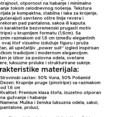
trajnost, otpornost na habanje i minimalno
anje tokom celodnevnog nošenja. Tekstura
ijala je kompaktna, stabilna i laka za krojenje,
ućavajući savršeno oštre linije revera i
rekoran pad pantalona, sakoa ili kaputa.
n karakteriše bezvremenski
prugasti motiv
tripe)
u krupnijem formatu (1,6cm). Sa
iznim
razmakom od 1,6 cm između elegantnih
, ovaj štof vizuelno izdužuje figuru i pruža
čan, ali upečatljiv „power suit“ izgled inspirisan
ačkom tradicijom i modernom elegancijom.
šen je izbor za poslovna odela, svečane
ere, luksuzne prsluke i strukturirane suknje.
akteristike materijala:
Sirovinski sastav:
50% Vuna, 50% Poliamid
Dezen:
Krupnije pruge (pinstripe) sa razmakom
od 1.6 cm
Kvalitet:
Premium klasa štofa, izuzetno otporan
na gužvanje i habanje
Namena:
Muška i ženska luksuzna odela, sakoi,
pantalone, prsluci,