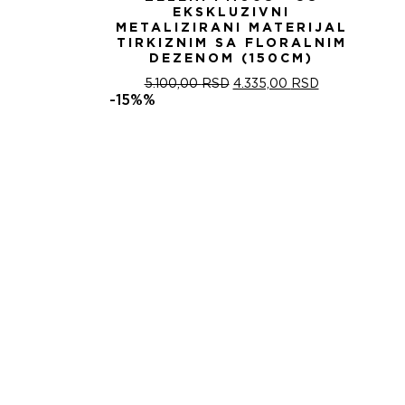
EKSKLUZIVNI
METALIZIRANI MATERIJAL
TIRKIZNIM SA FLORALNIM
DEZENOM (150CM)
ОРИГИНАЛНА
ТРЕНУТНА
5.100,00
RSD
4.335,00
RSD
ЦЕНА
ЦЕНА
-15%%
ЈЕ
ЈЕ:
БИЛА:
4.335,00 RSD
5.100,00 RSD.