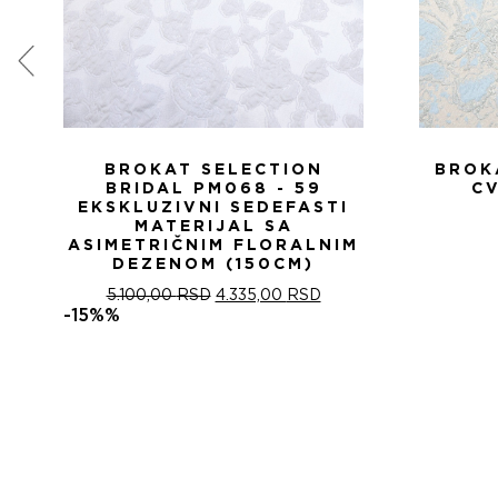
BROKAT SELECTION
BROK
BRIDAL PM068 - 59
CV
EKSKLUZIVNI SEDEFASTI
MATERIJAL SA
ASIMETRIČNIM FLORALNIM
DEZENOM (150CM)
ОРИГИНАЛНА
ТРЕНУТНА
5.100,00
RSD
4.335,00
RSD
ЦЕНА
ЦЕНА
-15%%
ЈЕ
ЈЕ:
БИЛА:
4.335,00 RSD.
5.100,00 RSD.