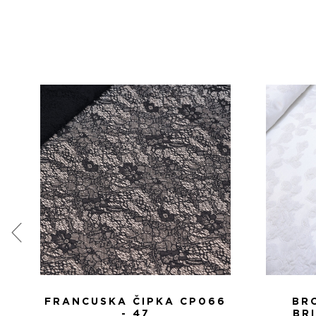
FRANCUSKA ČIPKA CP066
BR
- 47
BR