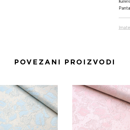
Катего
Panta
Imate
POVEZANI PROIZVODI