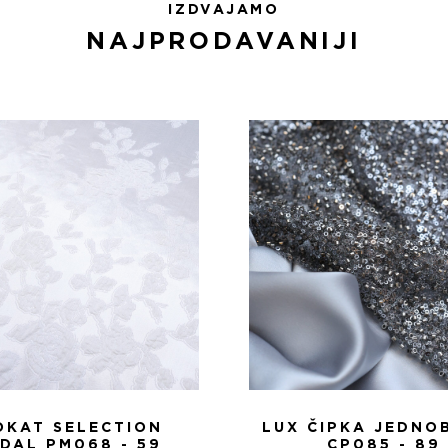
IZDVAJAMO
NAJPRODAVANIJI
OKAT SELECTION
LUX ČIPKA JEDNO
IDAL PM068 - 59
CP085 - 89