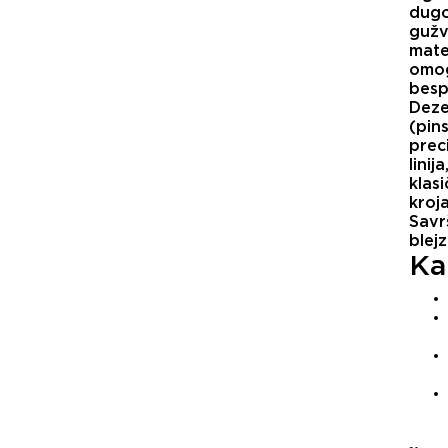
dugo
gužv
mater
omog
besp
Deze
(pins
prec
linija
klasi
kroj
Savr
blejz
Kar