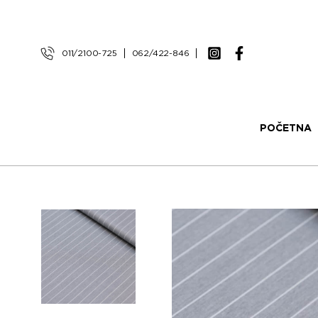
011/2100-725
062/422-846
POČETNA