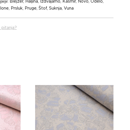
рије:
Blejzer
,
Haljina
,
Izdvajamo
,
Kašmir
,
Novo
,
Odelo
,
lone
,
Prsluk
,
Pruge
,
Štof
,
Suknja
,
Vuna
 pitanja?