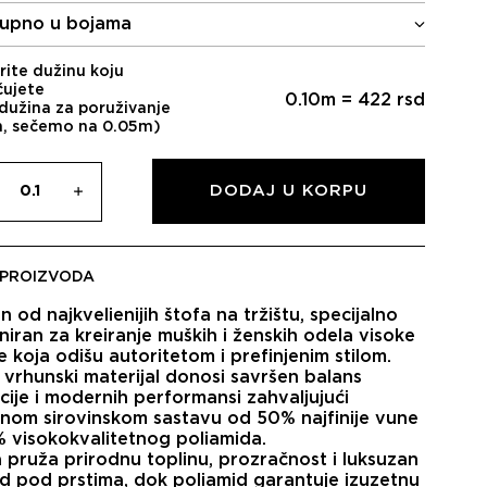
upno u bojama
rite dužinu koju
čujete
0.10
m =
422
rsd
dužina za poruživanje
m, sečemo na 0.05m)
DODAJ U KORPU
 PROIZVODA
n od najkvelienijih
štofa na tržištu
, specijalno
jniran za kreiranje muških i ženskih odela visoke
 koja odišu autoritetom i prefinjenim stilom.
 vrhunski materijal donosi savršen balans
icije i modernih performansi zahvaljujući
lnom sirovinskom sastavu od
50% najfinije vune
% visokokvalitetnog poliamida
.
 pruža prirodnu toplinu, prozračnost i luksuzan
ed pod prstima, dok poliamid garantuje izuzetnu