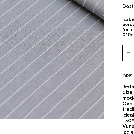
Dost
Izabe
poru
(min 
0.10
OPIS
Jeda
diza
mode
Ovaj
trad
idea
i 50
Vuna
izgl